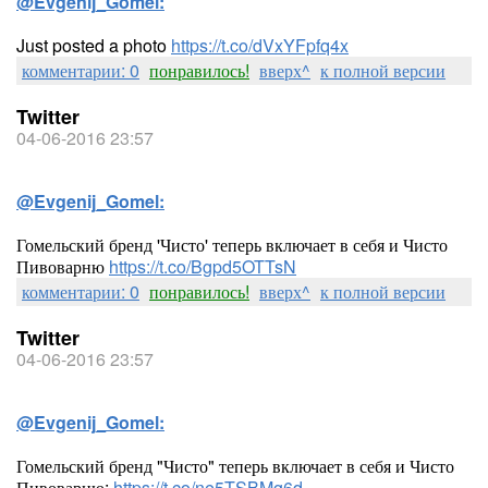
@Evgenij_Gomel:
Just posted a photo
https://t.co/dVxYFpfq4x
комментарии: 0
понравилось!
вверх^
к полной версии
Twitter
04-06-2016 23:57
@Evgenij_Gomel:
Гомельский бренд 'Чисто' теперь включает в себя и Чисто
Пивоварню
https://t.co/Bgpd5OTTsN
комментарии: 0
понравилось!
вверх^
к полной версии
Twitter
04-06-2016 23:57
@Evgenij_Gomel:
Гомельский бренд "Чисто" теперь включает в себя и Чисто
Пивоварню:
https://t.co/ne5TSBMg6d