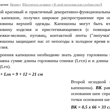
бщения
Иримед
[
Прочитать целиком
+
В свой цитатник или сообщество!
]
ой красивый и практичный декоративно-функциональны
 капюшон, получил широкое распространение при о
ловины верхней одежды. Капюшоны могут быть в
ловину изделия и пристегивающимися (с помощь
тежки-молнии, пуговиц, контактной ленты ("липучки"
юшоны защищают нас от непогоды в холодное время 
елия.
троения капюшона необходимо знать длину горловины 
равна сумме длины горловины спинки (Lгсп) и и длины
(Lгп).
 + Lгп = 9 + 12 = 21 см
Второй исходной 
капюшона).
ВК
рав
основания шеи спра
точки основания ше
ВК = 0,5 х 66 = 33 с