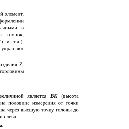
й элемент,
формлении
тачными в
ю кнопок,
) и т.д.).
и украшают
изделия Z,
 горловины
величиной является
ВК
(высота
на половине измерения от точки
ва через высшую точку головы до
и слева.
м.