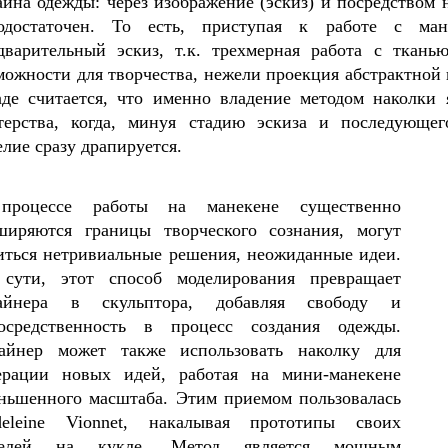
айна одежды: через изображение (эскиз) и посредством 
одостаточен. То есть, приступая к работе с ман
дварительный эскиз, т.к. трехмерная работа с ткань
можности для творчества, нежели проекция абстрактной 
аде считается, что именно владение методом наколки 
терства, когда, минуя стадию эскиза и последующег
елие сразу драпируется.
процессе работы на манекене существенно
ширяются границы творческого сознания, могут
иться нетривиальные решения, неожиданные идеи.
сути, этот способ моделирования превращает
айнера в скульптора, добавляя свободу и
осредственность в процесс создания одежды.
айнер может также использовать наколку для
ерации новых идей, работая на мини-манекене
ньшенного масштаба. Этим приемом пользовалась
eleine Vionnet, накалывая прототипы своих
делей на кукле. Метод является мощным