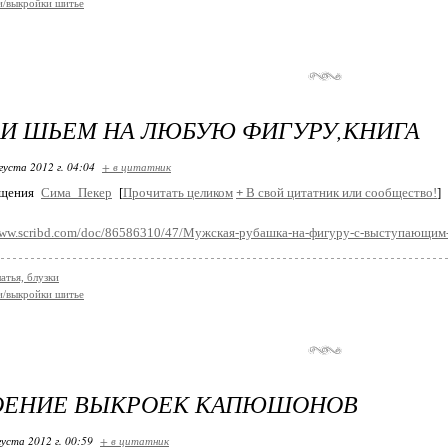
/выкройки шитье
И ШЬЕМ НА ЛЮБУЮ ФИГУРУ,КНИГА
густа 2012 г. 04:04
+ в цитатник
бщения
Сима_Пекер
[
Прочитать целиком
+
В свой цитатник или сообщество!
]
www.scribd.com/doc/86586310/47/Мужская-рубашка-на-фигуру-с-выступающи
атья, блузки
/выкройки шитье
ОЕНИЕ ВЫКРОЕК КАПЮШОНОВ
густа 2012 г. 00:59
+ в цитатник