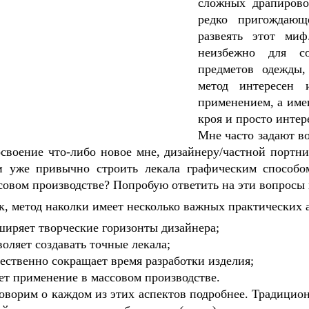
сложных драпировок
редко пригождающ
развеять этот миф
неизбежно для со
предметов одежды,
метод интересен 
применением, а име
кроя и просто интер
Мне часто задают во
освоение что-либо новое мне, дизайнеру/частной портн
и уже привычно строить лекала графическим способо
совом производстве? Попробую ответить на эти вопросы 
к, метод наколки имеет несколько важных практических 
ширяет творческие горизонты дизайнера;
воляет создавать точные лекала;
ественно сокращает время разработки изделия;
ет применение в массовом производстве.
оворим о каждом из этих аспектов подробнее. Традиционн