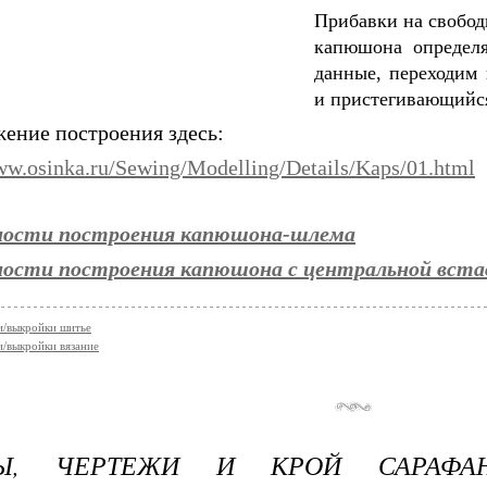
Прибавки на свобод
капюшона определя
данные, переходим
и пристегивающийся
ение построения здесь:
ww.osinka.ru/Sewing/Modelling/Details/Kaps/01.html
ности построения капюшона-шлема
ности построения капюшона с центральной вста
/выкройки шитье
/выкройки вязание
Ы, ЧЕРТЕЖИ И КРОЙ САРАФАН