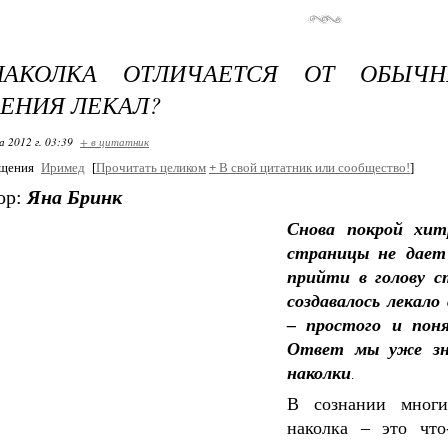
АКОЛКА ОТЛИЧАЕТСЯ ОТ ОБЫЧН
ЕНИЯ ЛЕКАЛ?
 2012 г. 03:39
+ в цитатник
бщения
Иримед
[
Прочитать целиком
+
В свой цитатник или сообщество!
]
ор:
Яна Бринк
Снова покрой хит
страницы не дает 
прийти в голову с
создавалось лекало
– простого и поня
Ответ мы уже зн
наколки
.
В сознании мног
наколка – это что