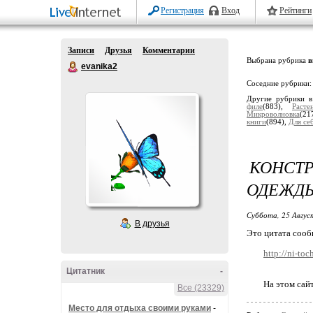
Регистрация
Вход
Рейтинги
Записи
Друзья
Комментарии
Выбрана рубрика
в
evanika2
Соседние рубрики
Другие рубрики в
филе
(883),
Расте
Микроволновка
(21
книги
(894),
Для се
КОН
ОДЕЖДЫ
Суббота, 25 Авгус
В друзья
Это цитата соо
http://ni-to
Цитатник
-
На этом сай
Все (23329)
Место для отдыха своими руками
-