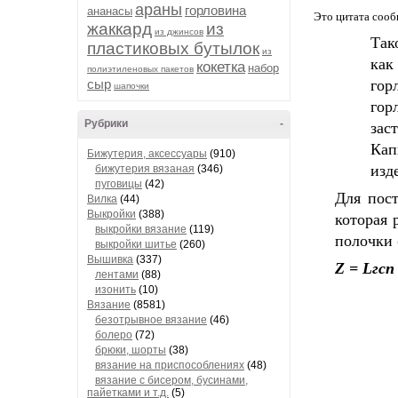
араны
горловина
ананасы
Это цитата соо
жаккард
из
из джинсов
Так
пластиковых бутылок
из
как
кокетка
набор
полиэтиленовых пакетов
сыр
гор
шапочки
гор
Рубрики
-
зас
Кап
Бижутерия, аксессуары
(910)
изд
бижутерия вязаная
(346)
пуговицы
(42)
Для пос
Вилка
(44)
Выкройки
(388)
которая 
выкройки вязание
(119)
полочки 
выкройки шитье
(260)
Вышивка
(337)
Z = Lгсп
лентами
(88)
изонить
(10)
Вязание
(8581)
безотрывное вязание
(46)
болеро
(72)
брюки, шорты
(38)
вязание на приспособлениях
(48)
вязание с бисером, бусинами,
пайетками и т.д.
(5)