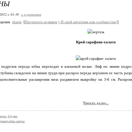
АНЫ
2012 г. 03:30
+ в цитатник
бщения
sharm
[
Прочитать целиком
+
В свой цитатник или сообщество!
]
Крой сарафана-халата
 подрезов переда юбка переходит в клешевой волан. Лиф по линии подре
глубины складочек на линии груди при раскрое переда верхнюю ее часть разре
 дополнительные расширения низа раздвигаем выкройку на 3-6 см. Раскро
Читать далее...
атья, блузки
/выкройки шитье