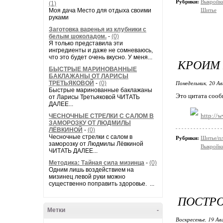
Рубрики:
Выкройки
(1)
Моя дача Место для отдыха своими
Шитье
руками
Заготовка варенья из клубники с
белым шоколадом.
-
(0)
Я только представила эти
ингредиенты и даже не сомневаюсь,
что это будет очень вкусно. У меня...
КРОИМ 
БЫСТРЫЕ МАРИНОВАННЫЕ
БАКЛАЖАНЫ ОТ ЛАРИСЫ
Понедельник, 20 Ав
ТРЕТЬЯКОВОЙ
-
(0)
Быстрые маринованные баклажаны
Это цитата соо
от Ларисы Третьяковой ЧИТАТЬ
ДАЛЕЕ...
http://
ЧЕСНОЧНЫЕ СТРЕЛКИ С САЛОМ В
ЗАМОРОЗКУ ОТ ЛЮДМИЛЫ
ЛЁВКИНОЙ
-
(0)
Чесночные стрелки с салом в
Рубрики:
Шитье/пл
заморозку от Людмилы Лёвкиной
Выкройки
ЧИТАТЬ ДАЛЕЕ...
Методика: Тайная сила мизинца
-
(0)
Одним лишь воздействием на
мизинец левой руки можно
существенно поправить здоровье. ...
ПОСТР
Метки
-
Воскресенье, 19 Ав