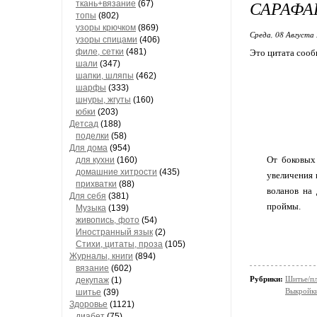
САРАФ
ткань+вязание
(67)
топы
(802)
узоры крючком
(869)
Среда, 08 Августа 
узоры спицами
(406)
филе, сетки
(481)
Это цитата соо
шали
(347)
шапки, шляпы
(462)
шарфы
(333)
шнуры, жгуты
(160)
юбки
(203)
Детсад
(188)
поделки
(58)
Для дома
(954)
От боковых
для кухни
(160)
домашние хитрости
(435)
увеличения 
прихватки
(88)
воланов на
Для себя
(381)
проймы.
Музыка
(139)
живопись, фото
(54)
Иностранный язык
(2)
Стихи, цитаты, проза
(105)
Журналы, книги
(894)
вязание
(602)
Рубрики:
Шитье/пл
декупаж
(1)
Выкройки
шитье
(39)
Здоровье
(1121)
диабет
(75)