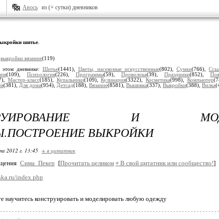
Авось
из (+ сутки) дневников
ыкройки шитье
.
:
выкройки вязание
(119)
 этом дневнике:
Шитье
(1441),
Цветы, насекомые искусственные
(802),
Сумки
(766),
Ссы
ния
(109),
Психология
(226),
Программы
(59),
Проволока
(39),
Праздники
(852),
Поя
7),
Мастер-класс
(185),
Купальники
(109),
Кулинария
(3322),
Косметика
(998),
Компьютер
(
бя
(381),
Для дома
(954),
Детсад
(188),
Вязание
(8581),
Вышивка
(337),
Выкройки
(388),
Вилка
(
СТРУИРОВАНИЕ И МОДЕЛ
.ПОСТРОЕНИЕ ВЫКРОЙКИ
та 2012 г. 13:45
+ в цитатник
бщения
Сима_Пекер
[
Прочитать целиком
+
В свой цитатник или сообщество!
]
chka.ru/index.php
те научитесь конструировать и моделировать любую одежду