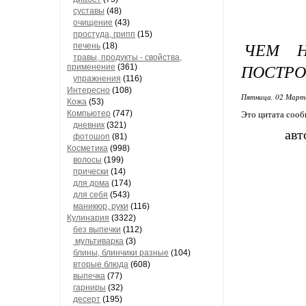
суставы
(48)
очищение
(43)
простуда, грипп
(15)
ЧЕМ Н
печень
(18)
травы, продукты - свойства,
ПОСТРО
применение
(361)
упражнения
(116)
Интересно
(108)
Пятница, 02 Марта
Кожа
(53)
Компьютер
(747)
Это цитата соо
дневник
(321)
авт
фотошоп
(81)
Косметика
(998)
волосы
(199)
прически
(14)
для дома
(174)
для себя
(543)
маникюр, руки
(116)
Кулинария
(3322)
без выпечки
(112)
мультиварка
(3)
блины, блинчики разные
(104)
вторые блюда
(608)
выпечка
(77)
гарниры
(32)
десерт
(195)