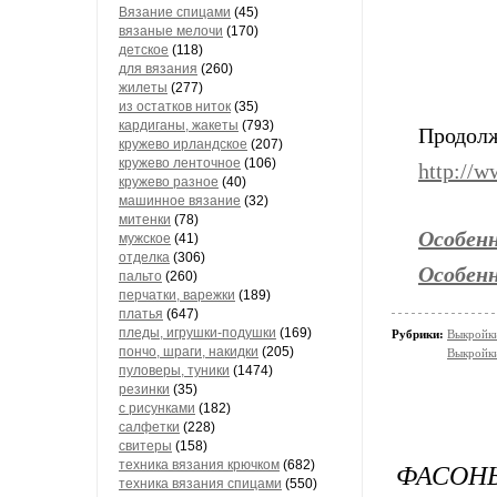
Вязание спицами
(45)
вязаные мелочи
(170)
детское
(118)
для вязания
(260)
жилеты
(277)
из остатков ниток
(35)
кардиганы, жакеты
(793)
Продолж
кружево ирландское
(207)
кружево ленточное
(106)
http://w
кружево разное
(40)
машинное вязание
(32)
митенки
(78)
Особен
мужское
(41)
отделка
(306)
Особен
пальто
(260)
перчатки, варежки
(189)
платья
(647)
пледы, игрушки-подушки
(169)
Рубрики:
Выкройки
пончо, шраги, накидки
(205)
Выкройки
пуловеры, туники
(1474)
резинки
(35)
с рисунками
(182)
салфетки
(228)
свитеры
(158)
ФАСОН
техника вязания крючком
(682)
техника вязания спицами
(550)