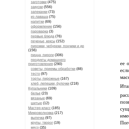
заготовки
(475)
закуски
(556)
запеканки
(73)
из лаваша
(75)
напитки
(69)
оформление
(156)
пароварка
(3)
первые блюда
(76)
печенье, кексы
(152)
пирожки, чебуреки, пончики и др
(156)
пицца, пироги
(306)
продукты домашнего
ее 
приготовления
(290)
советы, приемы обработки
(88)
есл
тесто
(97)
мас
торты, пирожные
(167)
хлеб, лепешки, булочки
(218)
Ита
Купальники
(109)
белье
(23)
рас
вязаные
(69)
поз
шитые
(12)
Мастер-класс
(185)
сущ
Микроволновка
(217)
име
выпечка
(97)
Пог
крупы, творог
(19)
мясо
(35)