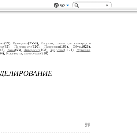
лки
(99),
Рукоделие
(3559),
Рисунки, схемы для жаккарда и
са
(45),
Полезности
(320),
Переделки
(163),
Обувь
(628),
747),
Кожа
(53),
Интересно
(108),
Здоровье
(1121),
Журналы,
44),
Бижутерия, аксессуары
(910)
ИРОВАНИЕ