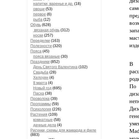
диз
напитки, варенье и др.
(18)
сам
овощи
(53)
первое
(6)
пре
рыба
(12)
воз
Обувь
(628)
зап
вязаная обувь
(312)
носки
(257)
мас
Переделки
(163)
изд
Полезности
(320)
Пояса
(45)
пояса вязаные
(30)
Праздники
(852)
В 
День Святого Валентина
(102)
рас
Свадьба
(28)
Хелоуин
(4)
род
8 марта
(4)
По 
Новый год
(695)
диз
Пасха
(38)
Проволока
(39)
неп
Программы
(59)
Диз
Психология
(226)
Растения
(109)
ген
комнатные
(58)
уме
дачные дела
(4)
Mad
Рисунки, схемы для жаккарда и филе
(883)
мо