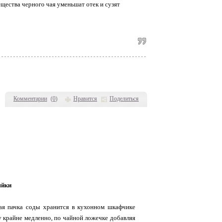
ещества черного чая уменьшат отек и сузят
Комментарии
(
0
)
Нравится
Поделиться
яйки
ая пачка соды хранится в кухонном шкафчике
 крайне медленно, по чайной ложечке добавляя