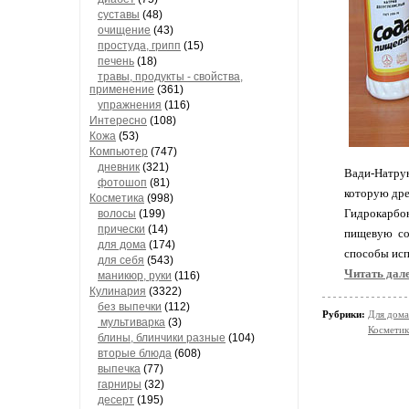
суставы
(48)
очищение
(43)
простуда, грипп
(15)
печень
(18)
травы, продукты - свойства,
применение
(361)
упражнения
(116)
Интересно
(108)
Кожа
(53)
Компьютер
(747)
дневник
(321)
Вади-Натрун
фотошоп
(81)
которую дре
Косметика
(998)
Гидрокарбон
волосы
(199)
прически
(14)
пищевую со
для дома
(174)
способы исп
для себя
(543)
Читать далее
маникюр, руки
(116)
Кулинария
(3322)
без выпечки
(112)
Рубрики:
Для дома
мультиварка
(3)
Косметик
блины, блинчики разные
(104)
вторые блюда
(608)
выпечка
(77)
гарниры
(32)
десерт
(195)