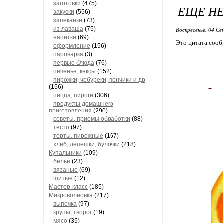
заготовки
(475)
ЕЩЕ НЕ
закуски
(556)
запеканки
(73)
из лаваша
(75)
Воскресенье, 04 Се
напитки
(69)
Это цитата соо
оформление
(156)
пароварка
(3)
первые блюда
(76)
печенье, кексы
(152)
пирожки, чебуреки, пончики и др
(156)
пицца, пироги
(306)
продукты домашнего
приготовления
(290)
советы, приемы обработки
(88)
тесто
(97)
торты, пирожные
(167)
хлеб, лепешки, булочки
(218)
Купальники
(109)
белье
(23)
вязаные
(69)
шитые
(12)
Мастер-класс
(185)
Микроволновка
(217)
выпечка
(97)
крупы, творог
(19)
мясо
(35)