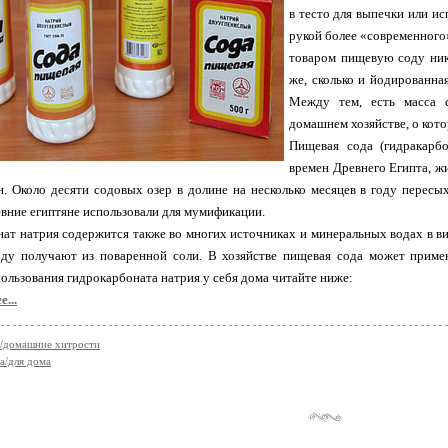
в тесто для выпечки или и
рукой более «современного»
товаром пищевую соду ника
же, сколько и йодированна
Между тем, есть масса 
домашнем хозяйстве, о кото
Пищевая сода (гидракарб
времен Древнего Египта, ж
. Около десяти содовых озер в долине на несколько месяцев в году пересы
вние египтяне использовали для мумификации.
ат натрия содержится также во многих источниках и минеральных водах в ви
ду получают из поваренной соли. В хозяйстве пищевая сода может примен
ользования гидрокарбоната натрия у себя дома читайте ниже:
...
/домашние хитрости
а/для дома