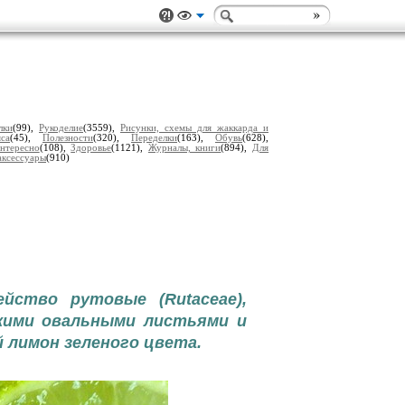
лки
(99),
Рукоделие
(3559),
Рисунки, схемы для жаккарда и
са
(45),
Полезности
(320),
Переделки
(163),
Обувь
(628),
нтересно
(108),
Здоровье
(1121),
Журналы, книги
(894),
Для
аксессуары
(910)
ейство рутовые (Rutaceae),
кими овальными листьями и
 лимон зеленого цвета.