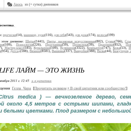
Авось
из (+ сутки) дневников
осметика
.
и:
прически
(14),
маникюр, руки
(116),
для себя
(543),
для дома
(174),
волосы
(199)
 этом дневнике:
Шитье
(1441),
Цветы, насекомые искусственные
(802),
Сумки
(766),
Ссы
ния
(109),
Психология
(226),
Программы
(59),
Проволока
(39),
Праздники
(852),
Поя
7),
Мастер-класс
(185),
Купальники
(109),
Кулинария
(3322),
Компьютер
(747),
Кожа
(53),
И
а
(954),
Детсад
(188),
Вязание
(8581),
Вышивка
(337),
Выкройки
(388),
Вилка
(44),
Бижутерия, 
S LIFE ЛАЙМ — ЭТО ЖИЗНЬ
нтября 2011 г. 12:45
+ в цитатник
бщения
Гелла_Чара
[
Прочитать целиком
+
В свой цитатник или сообщество!
]
Citrus medica ) — вечнозеленое дерево, сем
й около 4,5 метров с острыми шипами, глад
и белыми цветками. Плод размером с небольшой