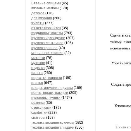
Вязание спицами
(45)
вязаные мелочи
(170)
детское
(118)
для вязания
(260)
жилеты
(277)
из остатков ниток
(35)
кардиганы, жакеты
(793)
Сделать сте
кружево ирландское
(207)
такому экол
кружево ленточное
(106)
кружево разное
(40)
использоват
машинное вязание
(32)
митенки
(78)
мужское
(41)
Убрать загл
отделка
(306)
пальто
(260)
перчатки, варежки
(189)
платья
(647)
Создать аро
пледы, игрушки-подушки
(169)
пончо, шраги, накидки
(205)
пуловеры, туники
(1474)
резинки
(35)
Успокаива
с рисунками
(182)
салфетки
(228)
свитеры
(158)
техника вязания крючком
(682)
Синяк со
техника вязания спицами
(550)