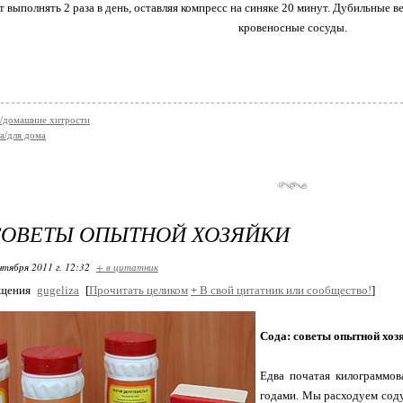
т выполнять 2 раза в день, оставляя компресс на синяке 20 минут. Дубильные в
кровеносные сосуды.
/домашние хитрости
а/для дома
СОВЕТЫ ОПЫТНОЙ ХОЗЯЙКИ
нтября 2011 г. 12:32
+ в цитатник
бщения
gugeliza
[
Прочитать целиком
+
В свой цитатник или сообщество!
]
Сода: советы опытной хоз
Едва початая килограммов
годами. Мы расходуем соду