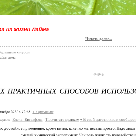
а из жизни Лайма
Читать далее...
/домашние хитрости
а/для дома
Х ПРАКТИЧНЫХ СПОСОБОВ ИСПОЛЬЗ
нтября 2011 г. 12:38
+ в цитатник
бщения
Елена_Евграфова
[
Прочитать целиком
+
В свой цитатник или сообщест
ю достойное применение, кроме пития, конечно же, весьма просто. Надо лишь 
смелый химический эксперимент. Чай ведь жидкость чудодейственн