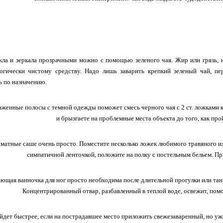
кла и зеркала прозрачными можно с помощью зеленого чая. Жир или грязь, 
огически чистому средству. Надо лишь заварить крепкий зеленый чай, пе
ь по назначению.
аженные полосы с темной одежды поможет смесь черного чая с 2 ст. ложками 
и брызгаете на проблемные места объекта до того, как про
матные саше очень просто. Поместите несколько ложек любимого травяного ил
симпатичной ленточкой, положите на полку с постельным бельем. П
ющая ванночка для ног просто необходима после длительной прогулки или танц
Концентрированный отвар, разбавленный в теплой воде, освежит, помо
йдет быстрее, если на пострадавшее место приложить свежезаваренный, но у