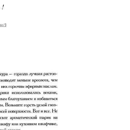
!
во!
]