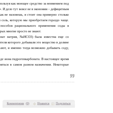
спользуя как моющее средство за неимением под
. И дело тут вовсе не в экономии – дефицитным
к не назовешь, и стоит она примерно столько
я соль, которую мы приобретаем гораздо чаще.
способов рационального применения соды в
рых многие просто не знают.
онат натрия, NaHCO3) была известна еще со
ители которого добывали это вещество в долине
хают, и именно тогда возможно добывать соду,
де иона гидрогенкарбоната. В настоящее время
яться в самом разном назначении. Некоторые
Комментарии
(
0
)
Нравится
Поделиться