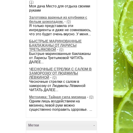
(1)
Моя дача Место для отдыха своими
руками
Заготовка варенья из клубники с
белым шоколадом.
-
(0)
Я только представила эти
ингредиенты и даже не сомневаюсь,
что это будет очень вкусно. У меня...
БЫСТРЫЕ МАРИНОВАННЫЕ
БАКЛАЖАНЫ ОТ ЛАРИСЫ
ТРЕТЬЯКОВОЙ
-
(0)
Быстрые маринованные баклажаны
от Ларисы Третьяковой ЧИТАТЬ
ДАЛЕЕ...
ЧЕСНОЧНЫЕ СТРЕЛКИ С САЛОМ В
ЗАМОРОЗКУ ОТ ЛЮДМИЛЫ
ЛЁВКИНОЙ
-
(0)
Чесночные стрелки с салом в
заморозку от Людмилы Лёвкиной
ЧИТАТЬ ДАЛЕЕ...
Методика: Тайная сила мизинца
-
(0)
Одним лишь воздействием на
мизинец левой руки можно
существенно поправить здоровье. ...
Метки
-