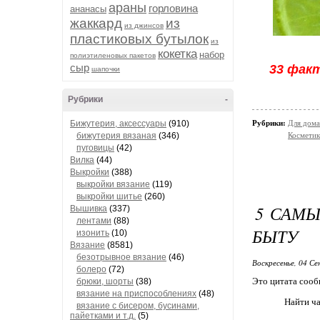
араны
горловина
ананасы
жаккард
из
из джинсов
пластиковых бутылок
из
кокетка
набор
полиэтиленовых пакетов
сыр
33 факт
шапочки
Рубрики
-
Бижутерия, аксессуары
(910)
Рубрики:
Для дома
бижутерия вязаная
(346)
Косметик
пуговицы
(42)
Вилка
(44)
Выкройки
(388)
выкройки вязание
(119)
выкройки шитье
(260)
5 САМЫ
Вышивка
(337)
лентами
(88)
БЫТУ
изонить
(10)
Вязание
(8581)
безотрывное вязание
(46)
Воскресенье, 04 Се
болеро
(72)
Это цитата соо
брюки, шорты
(38)
вязание на приспособлениях
(48)
Найти ча
вязание с бисером, бусинами,
пайетками и т.д.
(5)