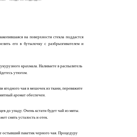
накопившаяся на поверхности стекла поддастся
релить его в бутылочку с разбрызгивателем и
кукурузного крахмала. Наливаете в распылитель
йдетесь утюгом.
и ягодного чая в мешочек из ткани, перевяжите
риятный аромат обеспечен.
ев до упаду. Очень кстати будет чай из мяты.
жет снять усталость и отек.
же остывший пакетик черного чая. Процедуру