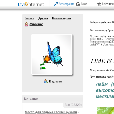
Регистрация
Вход
Рейтинги
Записи
Друзья
Комментарии
Выбрана рубрика
К
evanika2
Вложенные рубрик
Другие рубрики в
филе
(883),
Расте
Микроволновка
(21
себя
(381),
Для дом
LIME I
Воскресенье, 04 Се
Это цитата соо
В друзья
Лайм (
высото
мелким
Цитатник
-
Все (23329)
Место для отдыха своими руками
-