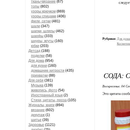
ткань+вязание
(67)
следуе
топы
(802)
узоры крючком
(869)
узоры спицами
(406)
филе, сетки
(481)
шали
(347)
шапки, шляпы
(462)
шарфы
(333)
Рубрики:
Для дома
шнуры, жгуты
(160)
Косметик
юбки
(203)
Детсад
(188)
поделки
(58)
Для дома
(954)
для кухни
(160)
домашние хитрости
(435)
СОДА: 
прихватки
(88)
Для себя
(381)
Музыка
(139)
Воскресенье, 04 Се
живопись, фото
(54)
Это цитата соо
Иностранный язык
(2)
Стихи, цитаты, проза
(105)
Журналы, книги
(894)
вязание
(602)
декупаж
(1)
шитье
(39)
Здоровье
(1121)
диабет
(75)