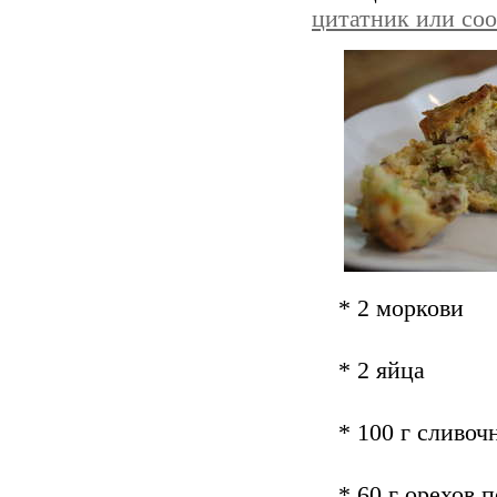
цитатник или со
* 2 моркови
* 2 яйца
* 100 г сливоч
* 60 г орехов 