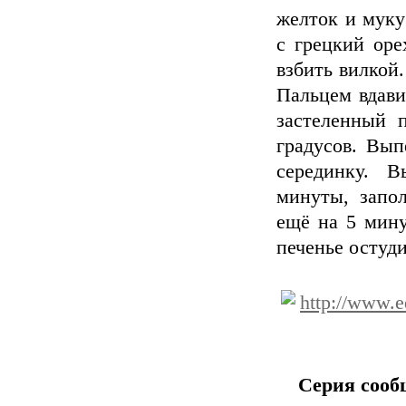
желток и муку
с грецкий оре
взбить вилкой.
Пальцем вдави
застеленный п
градусов. Вып
серединку. В
минуты, запо
ещё на 5 мину
печенье остуди
http://www.
Серия сооб