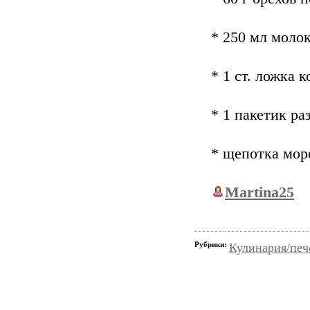
* 250 мл моло
* 1 ст. ложка 
* 1 пакетик р
* щепотка мор
Martina25
Рубрики:
Кулинария/печ