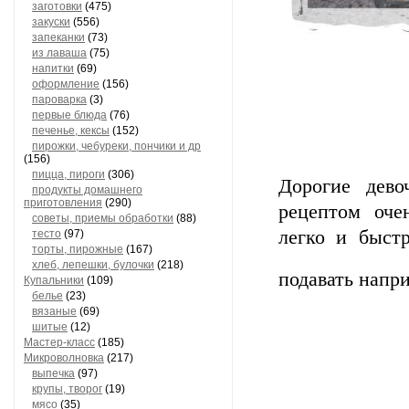
заготовки
(475)
закуски
(556)
запеканки
(73)
из лаваша
(75)
напитки
(69)
оформление
(156)
пароварка
(3)
первые блюда
(76)
печенье, кексы
(152)
пирожки, чебуреки, пончики и др
(156)
пицца, пироги
(306)
Дорогие дево
продукты домашнего
приготовления
(290)
рецептом оче
советы, приемы обработки
(88)
легко и быст
тесто
(97)
торты, пирожные
(167)
хлеб, лепешки, булочки
(218)
подавать напри
Купальники
(109)
белье
(23)
вязаные
(69)
шитые
(12)
Мастер-класс
(185)
Микроволновка
(217)
выпечка
(97)
крупы, творог
(19)
мясо
(35)