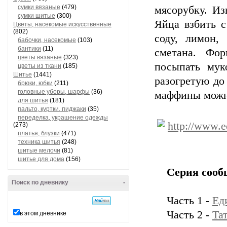
сумки вязаные
(479)
мясорубку. Из
сумки шитые
(300)
Яйца взбить с
Цветы, насекомые искусственные
(802)
соду, лимон,
бабочки, насекомые
(103)
бантики
(11)
сметана. Фо
цветы вязаные
(323)
посыпать мук
цветы из ткани
(185)
Шитье
(1441)
разогретую до
брюки, юбки
(211)
головные уборы, шарфы
(36)
маффины можно
для шитья
(181)
пальто, куртки, пиджаки
(35)
переделка, украшение одежды
http://www.
(273)
платья, блузки
(471)
техника шитья
(248)
шитые мелочи
(81)
шитье для дома
(156)
Серия сооб
Поиск по дневнику
-
Часть 1 -
Ед
Часть 2 -
Та
в этом дневнике