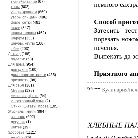
ткань+вязание
(67)
немного сахар
топы
(802)
узоры крючком
(869)
узоры спицами
(406)
Способ приго
филе, сетки
(481)
шали
(347)
Затесить тес
шапки, шляпы
(462)
порезать ножо
шарфы
(333)
шнуры, жгуты
(160)
печенья.
юбки
(203)
Детсад
(188)
Выпекать да зо
поделки
(58)
Для дома
(954)
для кухни
(160)
Приятного ап
домашние хитрости
(435)
прихватки
(88)
Для себя
(381)
Рубрики:
Кулинария/печ
Музыка
(139)
живопись, фото
(54)
Иностранный язык
(2)
Стихи, цитаты, проза
(105)
Журналы, книги
(894)
вязание
(602)
ХЛЕБНЫЕ ПА
декупаж
(1)
шитье
(39)
Здоровье
(1121)
Среда, 05 Октября 20
диабет
(75)