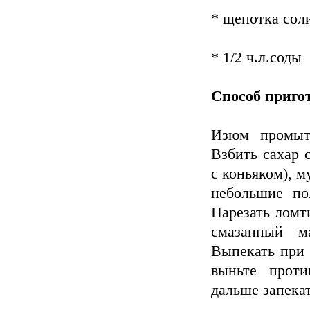
* щепотка сол
* 1/2 ч.л.соды
Способ приго
Изюм промыть
Взбить сахар 
с коньяком), м
небольшие по
Нарезать ломт
смазанный м
Выпекать при 
выньте проти
дальше запекат