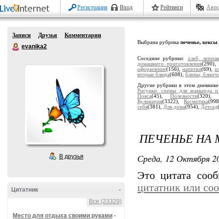
Регистрация
Вход
Рейтинги
Авос
Записи
Друзья
Комментарии
Выбрана рубрика
печенье, кексы
.
evanika2
Соседние рубрики:
хлеб, лепеш
домашнего приготовления
(290),
оформление
(156),
напитки
(69),
и
вторые блюда
(608),
блины, блинч
Другие рубрики в этом дневник
Рисунки, схемы для жаккарда и
Пояса
(45),
Полезности
(320),
Кулинария
(3322),
Косметика
(99
себя
(381),
Для дома
(954),
Детсад
ПЕЧЕНЬЕ НА 
Среда, 12 Октября 20
В друзья
Это цитата соо
цитатник или со
Цитатник
-
Все (23329)
Место для отдыха своими руками
-