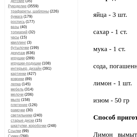
детские
(35)
Рукоделие
(3559)
трафареты, шаблоны
(226)
яйца - 3 шт.
бумага
(179)
роспись
(177)
вазы
(40)
сахар - 1 ст.
топиарий
(32)
часы
(15)
квиллинг
(3)
мука - 1 ст.
бутылочки
(199)
декупаж
(636)
игрушки
(289)
игрушки-подушки
(108)
сода, погашенн
интерьер, дизайн
(391)
картинки
(427)
коврики
(89)
лимон - 1 шт.
лепка
(145)
мебель
(314)
мелочи
(206)
изюм - 50 гр
мыло
(158)
плетение
(126)
рамочки
(30)
светильники
(240)
Способ приго
старые диски
(15)
шкатулки, коробочки
(248)
Ссылки
(99)
Лимон вымыт
Сумки
(766)