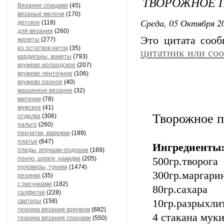
ТВОРОЖНОЕ 
Вязание спицами
(45)
вязаные мелочи
(170)
Среда, 05 Октября 20
детское
(118)
для вязания
(260)
Это цитата соо
жилеты
(277)
из остатков ниток
(35)
цитатник или со
кардиганы, жакеты
(793)
кружево ирландское
(207)
кружево ленточное
(106)
кружево разное
(40)
машинное вязание
(32)
митенки
(78)
мужское
(41)
Творожное п
отделка
(306)
пальто
(260)
перчатки, варежки
(189)
платья
(647)
Ингредиенты
пледы, игрушки-подушки
(169)
пончо, шраги, накидки
(205)
500гр.творога
пуловеры, туники
(1474)
300гр.маргари
резинки
(35)
с рисунками
(182)
80гр.сахара
салфетки
(228)
свитеры
(158)
10гр.разрыхли
техника вязания крючком
(682)
4 стакана мук
техника вязания спицами
(550)