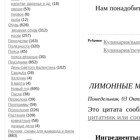
напитки, варенье и др.
(18)
Нам понадобит
овощи
(53)
первое
(6)
рыба
(12)
Обувь
(628)
вязаная обувь
(312)
носки
(257)
Рубрики:
Переделки
(163)
Кулинария/вып
Полезности
(320)
Кулинария/печ
Пояса
(45)
пояса вязаные
(30)
Праздники
(852)
День Святого Валентина
(102)
Свадьба
(28)
Хелоуин
(4)
ЛИМОННЫЕ 
8 марта
(4)
Новый год
(695)
Пасха
(38)
Понедельник, 03 Окт
Проволока
(39)
Программы
(59)
Это цитата соо
Психология
(226)
Растения
(109)
цитатник или со
комнатные
(58)
дачные дела
(4)
Рисунки, схемы для жаккарда и филе
(883)
Ингредиенты