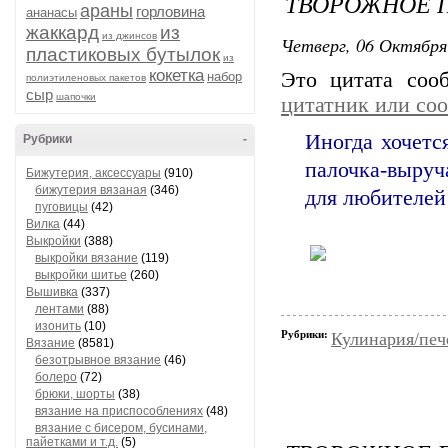
ТВОРОЖНОЕ 
араны
горловина
ананасы
жаккард
из
из джинсов
Четверг, 06 Октября
пластиковых бутылок
из
кокетка
Это цитата со
набор
полиэтиленовых пакетов
сыр
шапочки
цитатник или со
Иногда хочется
Рубрики
-
палочка-выруч
Бижутерия, аксессуары
(910)
бижутерия вязаная
(346)
для любителей
пуговицы
(42)
Вилка
(44)
Выкройки
(388)
выкройки вязание
(119)
выкройки шитье
(260)
Вышивка
(337)
лентами
(88)
изонить
(10)
Рубрики:
Кулинария/печ
Вязание
(8581)
безотрывное вязание
(46)
болеро
(72)
брюки, шорты
(38)
вязание на приспособлениях
(48)
вязание с бисером, бусинами,
пайетками и т.д.
(5)