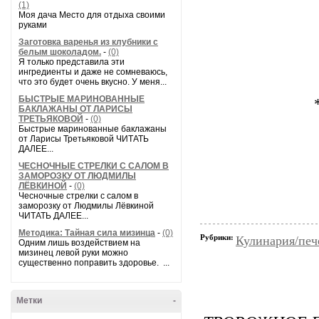
(1)
Моя дача Место для отдыха своими
руками
Заготовка варенья из клубники с
белым шоколадом.
-
(0)
Я только представила эти
ингредиенты и даже не сомневаюсь,
что это будет очень вкусно. У меня...
БЫСТРЫЕ МАРИНОВАННЫЕ
БАКЛАЖАНЫ ОТ ЛАРИСЫ
ТРЕТЬЯКОВОЙ
-
(0)
Быстрые маринованные баклажаны
от Ларисы Третьяковой ЧИТАТЬ
ДАЛЕЕ...
ЧЕСНОЧНЫЕ СТРЕЛКИ С САЛОМ В
ЗАМОРОЗКУ ОТ ЛЮДМИЛЫ
ЛЁВКИНОЙ
-
(0)
Чесночные стрелки с салом в
заморозку от Людмилы Лёвкиной
ЧИТАТЬ ДАЛЕЕ...
Методика: Тайная сила мизинца
-
(0)
Рубрики:
Кулинария/печ
Одним лишь воздействием на
мизинец левой руки можно
существенно поправить здоровье. ...
Метки
-