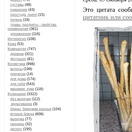
суставы
(48)
Это цитата соо
очищение
(43)
простуда, грипп
(15)
цитатник или со
печень
(18)
травы, продукты - свойства,
применение
(361)
упражнения
(116)
Интересно
(108)
Кожа
(53)
Компьютер
(747)
дневник
(321)
фотошоп
(81)
Косметика
(998)
волосы
(199)
прически
(14)
для дома
(174)
для себя
(543)
маникюр, руки
(116)
Кулинария
(3322)
без выпечки
(112)
мультиварка
(3)
блины, блинчики разные
(104)
вторые блюда
(608)
выпечка
(77)
гарниры
(32)
десерт
(195)