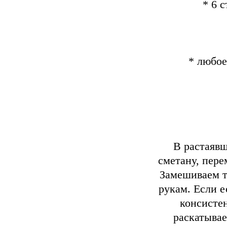
* 6 
* любое
В растаявш
сметану, пер
Замешиваем т
рукам. Если 
консисте
раскатывае