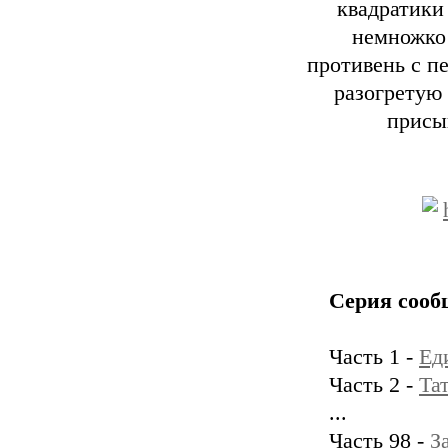
квадратики
немножко 
противень с п
разогретую 
присы
Серия сооб
Часть 1 -
Ед
Часть 2 -
Та
...
Часть 98 -
З