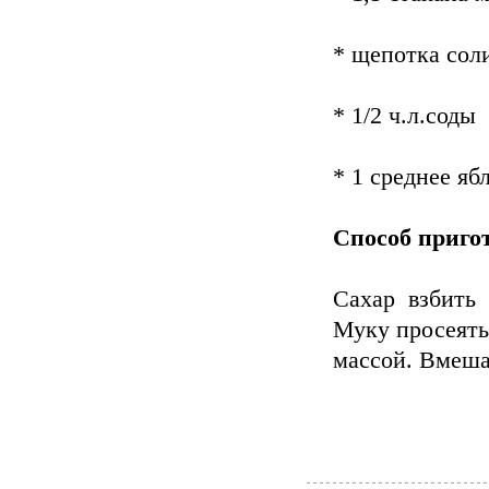
* щепотка сол
* 1/2 ч.л.соды
* 1 среднее яб
Способ приго
Сахар взбить
Муку просеять
массой. Вмеша