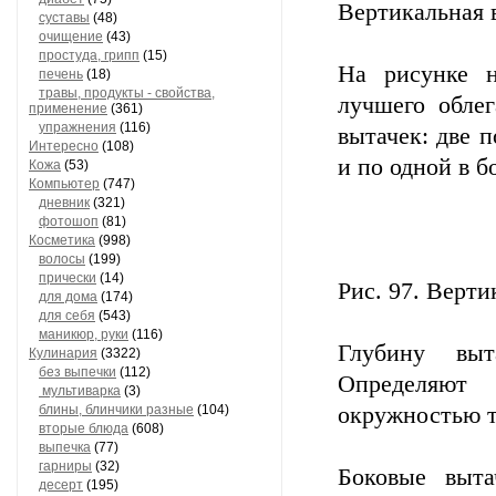
Вертикальная 
суставы
(48)
очищение
(43)
простуда, грипп
(15)
На рисунке н
печень
(18)
травы, продукты - свойства,
лучшего обле
применение
(361)
упражнения
(116)
вытачек: две 
Интересно
(108)
и по одной в б
Кожа
(53)
Компьютер
(747)
дневник
(321)
фотошоп
(81)
Косметика
(998)
волосы
(199)
прически
(14)
Рис. 97. Верти
для дома
(174)
для себя
(543)
маникюр, руки
(116)
Глубину выт
Кулинария
(3322)
без выпечки
(112)
Определяют
мультиварка
(3)
блины, блинчики разные
(104)
окружностью та
вторые блюда
(608)
выпечка
(77)
гарниры
(32)
Боковые выт
десерт
(195)