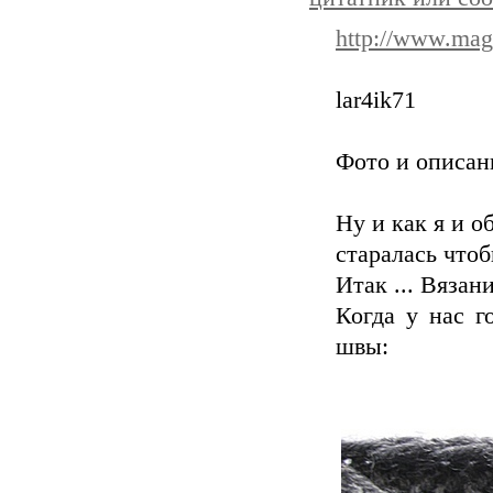
http://www.mag
lar4ik71
Фото и описан
Ну и как я и о
старалась что
Итак ... Вязан
Когда у нас г
швы: