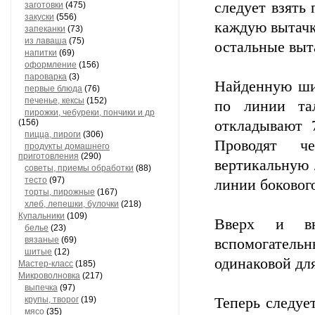
следует взять 
заготовки
(475)
закуски
(556)
каждую вытачк
запеканки
(73)
из лаваша
(75)
остальные выта
напитки
(69)
оформление
(156)
пароварка
(3)
Найденную шир
первые блюда
(76)
печенье, кексы
(152)
по линии та
пирожки, чебуреки, пончики и др
(156)
откладывают 
пицца, пироги
(306)
Проводят че
продукты домашнего
приготовления
(290)
вертикальную 
советы, приемы обработки
(88)
тесто
(97)
линии бокового
торты, пирожные
(167)
хлеб, лепешки, булочки
(218)
Купальники
(109)
Вверх и в
белье
(23)
вязаные
(69)
вспомогатель
шитые
(12)
одинаковой для
Мастер-класс
(185)
Микроволновка
(217)
выпечка
(97)
крупы, творог
(19)
Теперь следуе
мясо
(35)