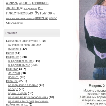
араны
горловина
ананасы
жаккард
из
из джинсов
пластиковых бутылок
из
кокетка
набор
полиэтиленовых пакетов
сыр
шапочки
Рубрики
-
Бижутерия, аксессуары
(910)
бижутерия вязаная
(346)
пуговицы
(42)
Вилка
(44)
Выкройки
(388)
выкройки вязание
(119)
выкройки шитье
(260)
Вышивка
(337)
лентами
(88)
изонить
(10)
Вязание
(8581)
безотрывное вязание
(46)
болеро
(72)
брюки, шорты
(38)
вязание на приспособлениях
(48)
вязание с бисером, бусинами,
пайетками и т.д.
(5)