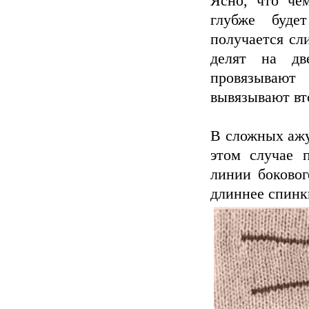
Ясно, что че
глубже буде
получается сл
делят на дв
провязываю
вывязывают вт
В сложных ажу
этом случае 
линии боковог
длиннее спинк