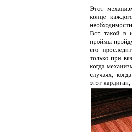
Этот механиз
конце каждог
необходимости
Вот такой в и
проймы пройду
его проследи
только при вяз
когда механизм
случаях, когд
этот кардиган,