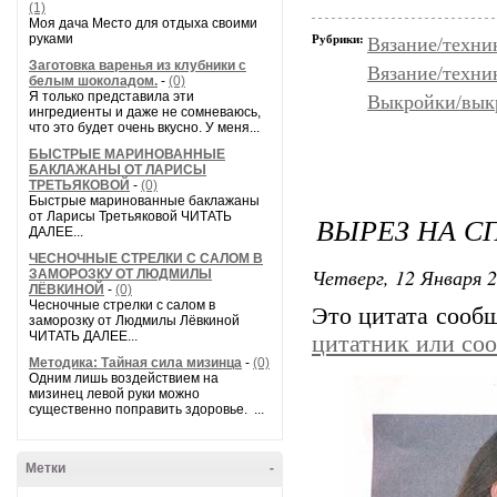
(1)
Моя дача Место для отдыха своими
руками
Рубрики:
Вязание/техни
Заготовка варенья из клубники с
Вязание/техни
белым шоколадом.
-
(0)
Я только представила эти
Выкройки/вык
ингредиенты и даже не сомневаюсь,
что это будет очень вкусно. У меня...
БЫСТРЫЕ МАРИНОВАННЫЕ
БАКЛАЖАНЫ ОТ ЛАРИСЫ
ТРЕТЬЯКОВОЙ
-
(0)
Быстрые маринованные баклажаны
от Ларисы Третьяковой ЧИТАТЬ
ВЫРЕЗ НА С
ДАЛЕЕ...
ЧЕСНОЧНЫЕ СТРЕЛКИ С САЛОМ В
Четверг, 12 Января 2
ЗАМОРОЗКУ ОТ ЛЮДМИЛЫ
ЛЁВКИНОЙ
-
(0)
Чесночные стрелки с салом в
Это цитата сооб
заморозку от Людмилы Лёвкиной
ЧИТАТЬ ДАЛЕЕ...
цитатник или со
Методика: Тайная сила мизинца
-
(0)
Одним лишь воздействием на
мизинец левой руки можно
существенно поправить здоровье. ...
Метки
-