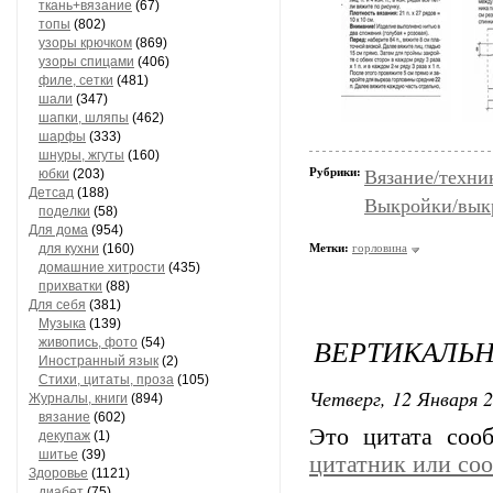
ткань+вязание
(67)
топы
(802)
узоры крючком
(869)
узоры спицами
(406)
филе, сетки
(481)
шали
(347)
шапки, шляпы
(462)
шарфы
(333)
шнуры, жгуты
(160)
Рубрики:
юбки
(203)
Вязание/техни
Детсад
(188)
Выкройки/вык
поделки
(58)
Для дома
(954)
для кухни
(160)
Метки:
горловина
домашние хитрости
(435)
прихватки
(88)
Для себя
(381)
Музыка
(139)
ВЕРТИКАЛЬН
живопись, фото
(54)
Иностранный язык
(2)
Стихи, цитаты, проза
(105)
Четверг, 12 Января 2
Журналы, книги
(894)
вязание
(602)
Это цитата со
декупаж
(1)
шитье
(39)
цитатник или со
Здоровье
(1121)
диабет
(75)