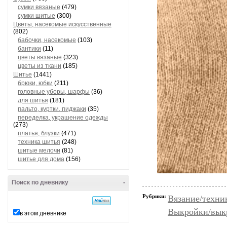
сумки вязаные
(479)
сумки шитые
(300)
Цветы, насекомые искусственные
(802)
бабочки, насекомые
(103)
бантики
(11)
цветы вязаные
(323)
цветы из ткани
(185)
Шитье
(1441)
брюки, юбки
(211)
головные уборы, шарфы
(36)
для шитья
(181)
пальто, куртки, пиджаки
(35)
переделка, украшение одежды
(273)
платья, блузки
(471)
техника шитья
(248)
шитые мелочи
(81)
шитье для дома
(156)
Поиск по дневнику
-
Рубрики:
Вязание/техни
Выкройки/вык
в этом дневнике