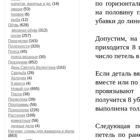
по горизонтали
напитки, варенье и др.
(18)
овощи
(53)
на половину г
первое
(6)
убавки до лин
рыба
(12)
Обувь
(628)
вязаная обувь
(312)
носки
(257)
Допустим, на 
Переделки
(163)
приходится 8 
Полезности
(320)
Пояса
(45)
число петель в
пояса вязаные
(30)
Праздники
(852)
День Святого Валентина
(102)
Если деталь вя
Свадьба
(28)
Хелоуин
(4)
вместе или по 
8 марта
(4)
Новый год
(695)
провязывают
Пасха
(38)
получится 8 уб
Проволока
(39)
Программы
(59)
выполнена тол
Психология
(226)
Растения
(109)
комнатные
(58)
Следующая по
дачные дела
(4)
Рисунки, схемы для жаккарда и филе
петель по ран
(883)