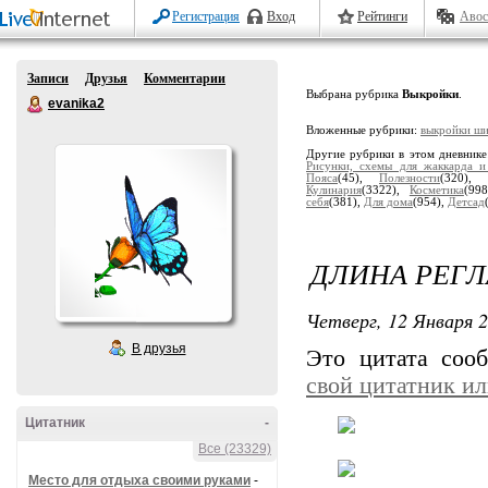
Регистрация
Вход
Рейтинги
Авос
Записи
Друзья
Комментарии
Выбрана рубрика
Выкройки
.
evanika2
Вложенные рубрики:
выкройки ши
Другие рубрики в этом дневник
Рисунки, схемы для жаккарда и
Пояса
(45),
Полезности
(320),
Кулинария
(3322),
Косметика
(99
себя
(381),
Для дома
(954),
Детсад
ДЛИНА РЕГ
Четверг, 12 Января 2
В друзья
Это цитата со
свой цитатник и
Цитатник
-
Все (23329)
Место для отдыха своими руками
-