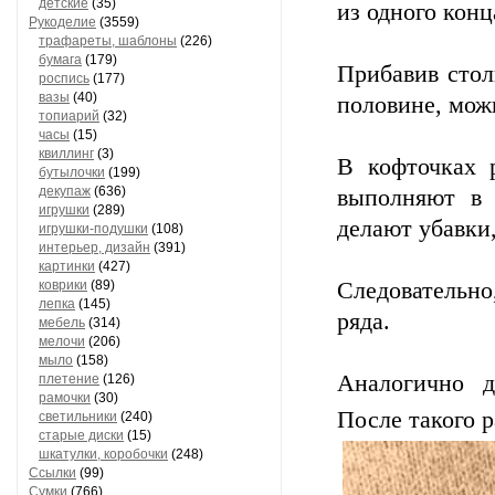
детские
(35)
из одного конц
Рукоделие
(3559)
трафареты, шаблоны
(226)
бумага
(179)
Прибавив стол
роспись
(177)
вазы
(40)
половине, мож
топиарий
(32)
часы
(15)
квиллинг
(3)
В кофточках 
бутылочки
(199)
декупаж
(636)
выполняют в 
игрушки
(289)
делают убавки,
игрушки-подушки
(108)
интерьер, дизайн
(391)
картинки
(427)
коврики
(89)
Следовательно,
лепка
(145)
ряда.
мебель
(314)
мелочи
(206)
мыло
(158)
Аналогично д
плетение
(126)
рамочки
(30)
После такого 
светильники
(240)
старые диски
(15)
шкатулки, коробочки
(248)
Ссылки
(99)
Сумки
(766)