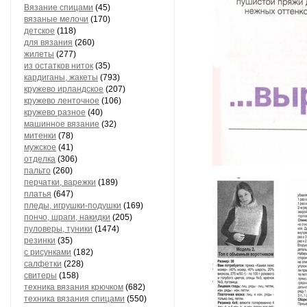
Вязание спицами
(45)
вязаные мелочи
(170)
детское
(118)
для вязания
(260)
жилеты
(277)
из остатков ниток
(35)
кардиганы, жакеты
(793)
кружево ирландское
(207)
кружево ленточное
(106)
кружево разное
(40)
машинное вязание
(32)
митенки
(78)
мужское
(41)
отделка
(306)
пальто
(260)
перчатки, варежки
(189)
платья
(647)
пледы, игрушки-подушки
(169)
пончо, шраги, накидки
(205)
пуловеры, туники
(1474)
резинки
(35)
с рисунками
(182)
салфетки
(228)
свитеры
(158)
техника вязания крючком
(682)
техника вязания спицами
(550)