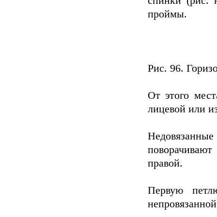
спинки (рис. 
проймы.
Рис. 96. Гориз
От этого мест
лицевой или и
Недовязанные
поворачивают
правой.
Первую петл
непровязанной