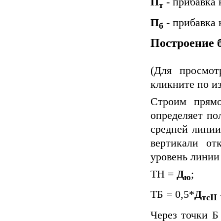
П
- прибавка 
т
П
- прибавка 
б
Построение 
(Для просмот
кликните по и
Строим прямо
определяет по
средней линии
вертикали от
уровень линии
ТН =
Д
;
ю
ТБ = 0,5*
Д
тсII
Через точки Б