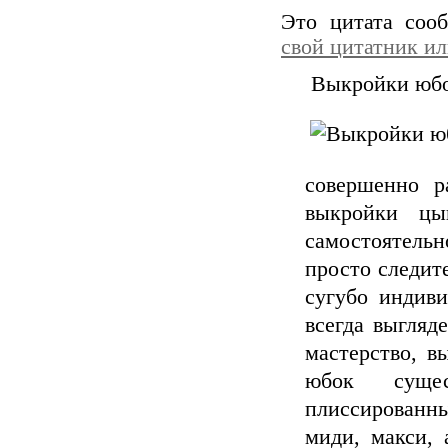
Это цитата со
свой цитатник и
Выкройки юб
совершенно р
выкройки цы
самостоятель
просто следит
сугубо индиви
всегда выгляде
мастерство, в
юбок сущес
плиссированн
миди, макси,