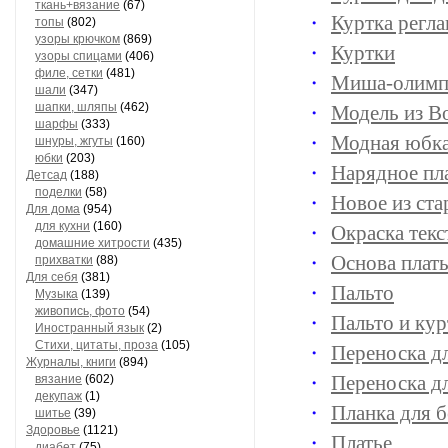
ткань+вязание
(67)
Куртка регла
топы
(802)
узоры крючком
(869)
Куртки
узоры спицами
(406)
филе, сетки
(481)
Миша-олимп
шали
(347)
шапки, шляпы
(462)
Модель из Во
шарфы
(333)
Модная юбк
шнуры, жгуты
(160)
юбки
(203)
Нарядное пл
Детсад
(188)
поделки
(58)
Новое из ста
Для дома
(954)
для кухни
(160)
Окраска тек
домашние хитрости
(435)
Основа плат
прихватки
(88)
Для себя
(381)
Пальто
Музыка
(139)
живопись, фото
(54)
Пальто и кур
Иностранный язык
(2)
Стихи, цитаты, проза
(105)
Переноска д
Журналы, книги
(894)
Переноска д
вязание
(602)
декупаж
(1)
Планка для б
шитье
(39)
Здоровье
(1121)
Платье
диабет
(75)