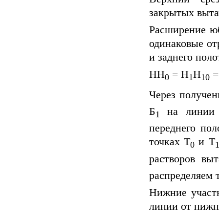
закрытых выта
Расширение юб
одинаковые от
и заднего пол
НН
= Н
Н
=
0
1
10
Через получен
Б
на линии б
1
переднего пол
точках Т
и Т
0
растворов вы
распределяем т
Нижние участк
линии от нижн