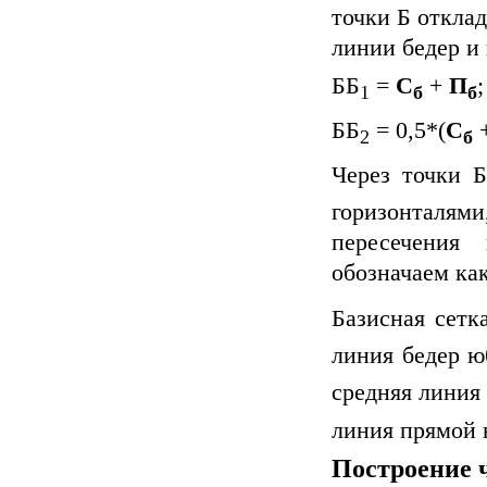
точки Б откла
линии бедер и
ББ
=
С
+
П
;
1
б
б
ББ
= 0,5*(
С
2
б
Через точки 
горизонталя
пересечения
обозначаем ка
Базисная сетк
линия бедер ю
средняя линия
линия прямой 
Построение 