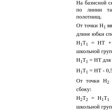
На базисной с
по линии та
полотнищ.
От точки Н
вв
1
длине юбки сп
Н
Т
= НТ + 
1
1
школьной груп
Н
Т
= НТ для
1
1
Н
Т
= НТ - 0,
1
1
От точки Н
2
сбоку:
Н
Т
= Н
Т
2
2
1
1
школьной груп