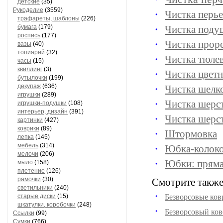
детские
(35)
Рукоделие
(3559)
Чистка перь
трафареты, шаблоны
(226)
бумага
(179)
Чистка поду
роспись
(177)
Чистка прор
вазы
(40)
топиарий
(32)
Чистка тюле
часы
(15)
квиллинг
(3)
Чистка цвет
бутылочки
(199)
декупаж
(636)
Чистка шелк
игрушки
(289)
Чистка шерс
игрушки-подушки
(108)
интерьер, дизайн
(391)
Чистка шерс
картинки
(427)
коврики
(89)
Штормовка
лепка
(145)
мебель
(314)
Юбка-колоко
мелочи
(206)
Юбки: пряма
мыло
(158)
плетение
(126)
рамочки
(30)
Смотрите также
светильники
(240)
старые диски
(15)
Безворсовые ков
шкатулки, коробочки
(248)
Безворсовый ков
Ссылки
(99)
Сумки
(766)