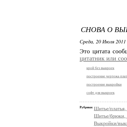
СНОВА О В
Среда, 20 Июля 2011 
Это цитата соо
цитатник или со
крой без выкроек
построение чертежа пла
построение выкройки
софт для выкроек
Рубрики:
Шитье/платья,
Шитье/брюки,
Выкройки/вык