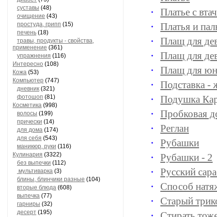
суставы
(48)
Платье с вт
очищение
(43)
простуда, грипп
(15)
Платья и пал
печень
(18)
Плащ для де
травы, продукты - свойства,
применение
(361)
Плащ для де
упражнения
(116)
Интересно
(108)
Плащ для ю
Кожа
(53)
Компьютер
(747)
Подставка -
дневник
(321)
фотошоп
(81)
Подушка Ка
Косметика
(998)
Пробковая д
волосы
(199)
прически
(14)
Реглан
для дома
(174)
для себя
(543)
Рубашки
маникюр, руки
(116)
Кулинария
(3322)
Рубашки - 2
без выпечки
(112)
Русский сар
мультиварка
(3)
блины, блинчики разные
(104)
Способ натя
вторые блюда
(608)
выпечка
(77)
Старый трик
гарниры
(32)
десерт
(195)
Стирать тоже