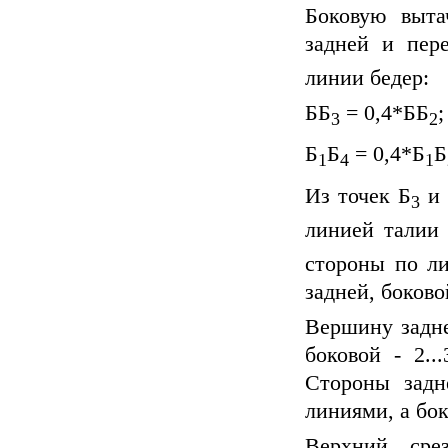
Боковую выта
задней и пер
линии бедер:
ББ
= 0,4*ББ
;
3
2
Б
Б
= 0,4*Б
Б
1
4
1
Из точек Б
и 
3
линией талии 
стороны по ли
задней, боково
Вершину задне
боковой - 2..
Стороны задн
линиями, а бо
Верхний сре