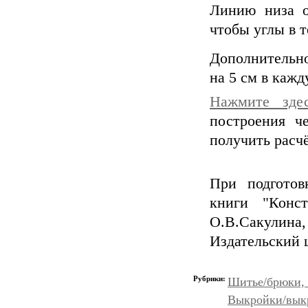
Линию низа о
чтобы углы в 
Дополнительно
на 5 см в кажд
Нажмите зде
построения ч
получить расчё
При подготов
книги "Конст
О.В.Сакулин
Издательский 
Рубрики:
Шитье/брюки,
Выкройки/вык