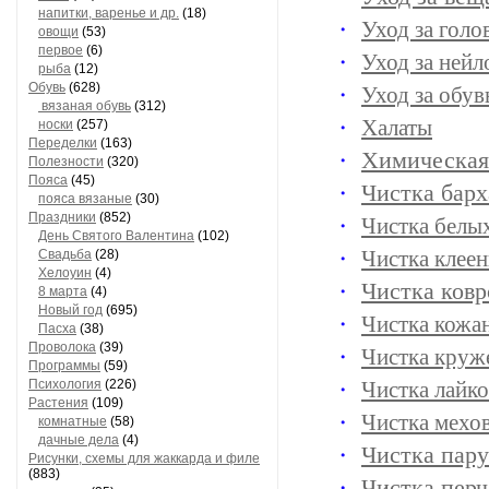
напитки, варенье и др.
(18)
Уход за гол
овощи
(53)
первое
(6)
Уход за ней
рыба
(12)
Обувь
(628)
Уход за обу
вязаная обувь
(312)
Халаты
носки
(257)
Переделки
(163)
Химическая
Полезности
(320)
Пояса
(45)
Чистка барх
пояса вязаные
(30)
Праздники
(852)
Чистка белы
День Святого Валентина
(102)
Чистка клее
Свадьба
(28)
Хелоуин
(4)
Чистка ковр
8 марта
(4)
Новый год
(695)
Чистка кожа
Пасха
(38)
Проволока
(39)
Чистка круж
Программы
(59)
Психология
(226)
Чистка лайк
Растения
(109)
Чистка мехо
комнатные
(58)
дачные дела
(4)
Чистка пару
Рисунки, схемы для жаккарда и филе
(883)
Чистка перч