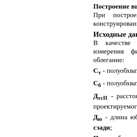
Построение в
При построе
конструирова
Исходные д
В качестве 
измерения ф
облегание:
С
- полуобхва
т
С
- полуобхва
б
Д
- рассто
тсII
проектируемог
Д
- длина юб
ю
сзади
;