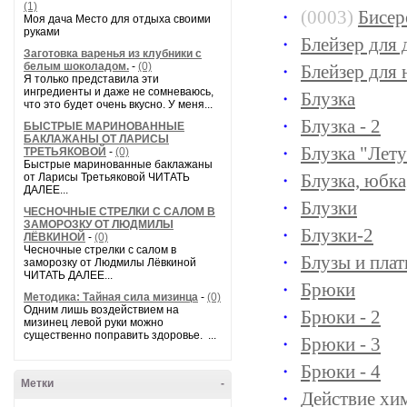
(1)
(0003)
Бисер
Моя дача Место для отдыха своими
руками
Блейзер для 
Заготовка варенья из клубники с
белым шоколадом.
-
(0)
Блейзер для
Я только представила эти
ингредиенты и даже не сомневаюсь,
Блузка
что это будет очень вкусно. У меня...
Блузка - 2
БЫСТРЫЕ МАРИНОВАННЫЕ
БАКЛАЖАНЫ ОТ ЛАРИСЫ
Блузка "Лет
ТРЕТЬЯКОВОЙ
-
(0)
Быстрые маринованные баклажаны
Блузка, юбка
от Ларисы Третьяковой ЧИТАТЬ
ДАЛЕЕ...
Блузки
ЧЕСНОЧНЫЕ СТРЕЛКИ С САЛОМ В
ЗАМОРОЗКУ ОТ ЛЮДМИЛЫ
Блузки-2
ЛЁВКИНОЙ
-
(0)
Чесночные стрелки с салом в
Блузы и плат
заморозку от Людмилы Лёвкиной
ЧИТАТЬ ДАЛЕЕ...
Брюки
Методика: Тайная сила мизинца
-
(0)
Одним лишь воздействием на
Брюки - 2
мизинец левой руки можно
существенно поправить здоровье. ...
Брюки -
3
Брюки -
4
Метки
-
Действие хи