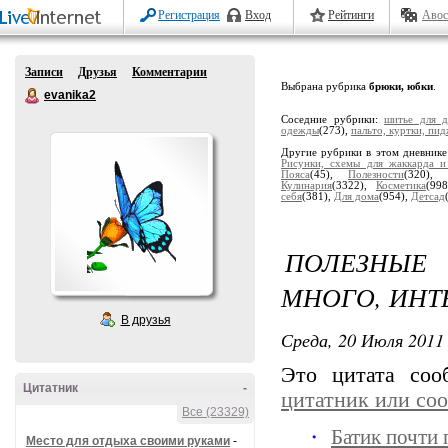
Регистрация
Вход
Рейтинги
Авос
Записи
Друзья
Комментарии
Выбрана рубрика
брюки, юбки
.
evanika2
Соседние рубрики:
шитье для 
одежды
(273),
пальто, куртки, пи
Другие рубрики в этом дневник
Рисунки, схемы для жаккарда и
Пояса
(45),
Полезности
(320),
Кулинария
(3322),
Косметика
(99
себя
(381),
Для дома
(954),
Детсад
ПОЛЕЗНЫЕ
МНОГО, ИНТ
В друзья
Среда, 20 Июля 2011 
Это цитата со
Цитатник
-
цитатник или со
Все (23329)
Батик почти 
Место для отдыха своими руками
-