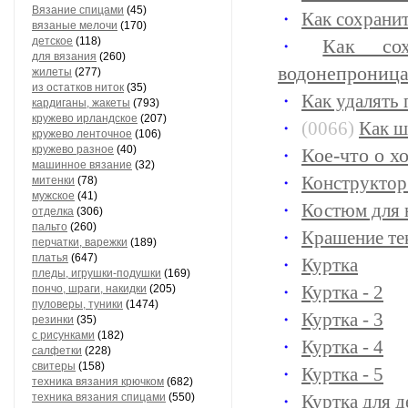
Вязание спицами
(45)
Как сохрани
вязаные мелочи
(170)
детское
(118)
Как со
для вязания
(260)
водонепрониц
жилеты
(277)
из остатков ниток
(35)
Как удалять 
кардиганы, жакеты
(793)
кружево ирландское
(207)
(0066)
Как ш
кружево ленточное
(106)
кружево разное
(40)
Кое-что о х
машинное вязание
(32)
Конструктор
митенки
(78)
мужское
(41)
Костюм для
отделка
(306)
пальто
(260)
Крашение те
перчатки, варежки
(189)
платья
(647)
Куртка
пледы, игрушки-подушки
(169)
Куртка - 2
пончо, шраги, накидки
(205)
пуловеры, туники
(1474)
Куртка - 3
резинки
(35)
с рисунками
(182)
Куртка - 4
салфетки
(228)
свитеры
(158)
Куртка - 5
техника вязания крючком
(682)
техника вязания спицами
(550)
Куртка для 