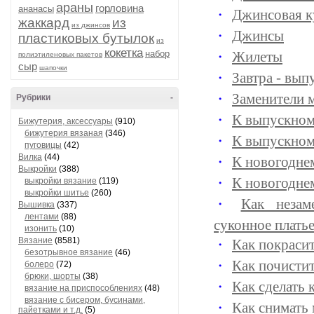
араны
горловина
ананасы
Джинсовая к
жаккард
из
из джинсов
Джинсы
пластиковых бутылок
из
кокетка
набор
Жилеты
полиэтиленовых пакетов
сыр
шапочки
Завтра - вып
Заменители 
Рубрики
-
К выпускном
Бижутерия, аксессуары
(910)
бижутерия вязаная
(346)
К выпускному
пуговицы
(42)
Вилка
(44)
К новогодне
Выкройки
(388)
К новогоднем
выкройки вязание
(119)
выкройки шитье
(260)
Как незам
Вышивка
(337)
лентами
(88)
суконное плать
изонить
(10)
Вязание
(8581)
Как покраси
безотрывное вязание
(46)
Как почисти
болеро
(72)
брюки, шорты
(38)
Как сделать 
вязание на приспособлениях
(48)
вязание с бисером, бусинами,
Как снимать
пайетками и т.д.
(5)