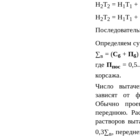
Н
Т
= Н
Т
+ 
2
2
1
1
Н
Т
= Н
Т
+ 
2
2
1
1
Последователь
Определяем су
∑
= (
С
+
П
)
в
б
б
где
П
= 0,5.
пос
корсажа.
Число вытаче
зависят от ф
Обычно прое
переднюю. Ра
растворов выта
0,3∑
, передне
в