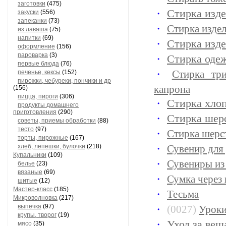
заготовки
(475)
Стирка изд
закуски
(556)
запеканки
(73)
Стирка издел
из лаваша
(75)
напитки
(69)
Стирка изд
оформление
(156)
пароварка
(3)
Стирка одеж
первые блюда
(76)
Стирка тр
печенье, кексы
(152)
пирожки, чебуреки, пончики и др
капрона
(156)
пицца, пироги
(306)
Стирка хло
продукты домашнего
приготовления
(290)
Стирка шер
советы, приемы обработки
(88)
тесто
(97)
Стирка шерс
торты, пирожные
(167)
хлеб, лепешки, булочки
(218)
Сувенир для
Купальники
(109)
Сувениры из
белье
(23)
вязаные
(69)
Сумка через 
шитые
(12)
Мастер-класс
(185)
Тесьма
Микроволновка
(217)
выпечка
(97)
(0027)
Уроки
крупы, творог
(19)
Уход за вещ
мясо
(35)