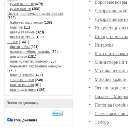
Ворсовые ковры
сумки вязаные
(479)
сумки шитые
(300)
Декоративная об
Цветы, насекомые искусственные
(802)
Декоративные из
бабочки, насекомые
(103)
бантики
(11)
Инкрустация из 
цветы вязаные
(323)
Инкрустация со
цветы из ткани
(185)
Шитье
(1441)
Интарсия
брюки, юбки
(211)
головные уборы, шарфы
(36)
Как сшить палат
для шитья
(181)
пальто, куртки, пиджаки
(35)
Миниатюрный тк
переделка, украшение одежды
(273)
Мозаика из лино
платья, блузки
(471)
Мозаика кракле
техника шитья
(248)
шитые мелочи
(81)
Огненная роспи
шитье для дома
(156)
Палатка "Микро
Поиск по дневнику
-
Попонка (комбин
Саамская вышив
в этом дневнике
Тамбур