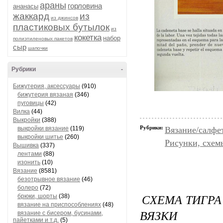
араны
горловина
ананасы
жаккард
из
из джинсов
пластиковых бутылок
из
кокетка
набор
полиэтиленовых пакетов
сыр
шапочки
Рубрики
-
Бижутерия, аксессуары
(910)
бижутерия вязаная
(346)
пуговицы
(42)
Вилка
(44)
Выкройки
(388)
Рубрики:
выкройки вязание
(119)
Вязание/салфе
выкройки шитье
(260)
Рисунки, схем
Вышивка
(337)
лентами
(88)
изонить
(10)
Вязание
(8581)
безотрывное вязание
(46)
болеро
(72)
СХЕМА ТИГРА
брюки, шорты
(38)
вязание на приспособлениях
(48)
ВЯЗКИ
вязание с бисером, бусинами,
пайетками и т.д.
(5)