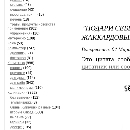
суставы
(48)
очищение
(43)
простуда, грипп
(15)
печень
(18)
травы, продукты - свойства,
"ПОДАРИ СЕБ
применение
(361)
упражнения
(116)
ЖАККАРДОВЫ
Интересно
(108)
Кожа
(53)
Воскресенье, 04 Март
Компьютер
(747)
дневник
(321)
Это цитата со
фотошоп
(81)
Косметика
(998)
цитатник или со
волосы
(199)
прически
(14)
для дома
(174)
для себя
(543)
маникюр, руки
(116)
Кулинария
(3322)
без выпечки
(112)
мультиварка
(3)
блины, блинчики разные
(104)
вторые блюда
(608)
выпечка
(77)
гарниры
(32)
десерт
(195)