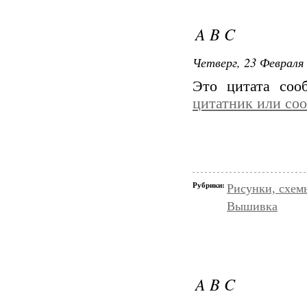
A B C
Четверг, 23 Февраля 
Это цитата со
цитатник или со
Рубрики:
Рисунки, схем
Вышивка
A B C