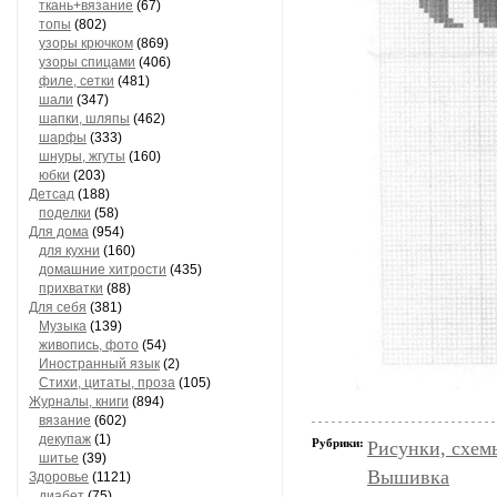
ткань+вязание
(67)
топы
(802)
узоры крючком
(869)
узоры спицами
(406)
филе, сетки
(481)
шали
(347)
шапки, шляпы
(462)
шарфы
(333)
шнуры, жгуты
(160)
юбки
(203)
Детсад
(188)
поделки
(58)
Для дома
(954)
для кухни
(160)
домашние хитрости
(435)
прихватки
(88)
Для себя
(381)
Музыка
(139)
живопись, фото
(54)
Иностранный язык
(2)
Стихи, цитаты, проза
(105)
Журналы, книги
(894)
вязание
(602)
декупаж
(1)
Рубрики:
Рисунки, схем
шитье
(39)
Вышивка
Здоровье
(1121)
диабет
(75)