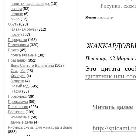
напитки, варенье и др.
(18)
Рисунки, схем
овощи
(53)
первое
(6)
Метки:
жаккард
рыба
(12)
Обувь
(628)
вязаная обувь
(312)
носки
(257)
Переделки
(163)
ЖАККАРДОВЫ
Полезности
(320)
Пояса
(45)
пояса вязаные
(30)
Пятница, 02 Марта 2
Праздники
(852)
День Святого Валентина
(102)
Это цитата со
Свадьба
(28)
цитатник или со
Хелоуин
(4)
8 марта
(4)
Новый год
(695)
Пасха
(38)
Проволока
(39)
Программы
(59)
Читать далее
Психология
(226)
Растения
(109)
комнатные
(58)
дачные дела
(4)
http://spicami.
Рисунки, схемы для жаккарда и филе
(883)