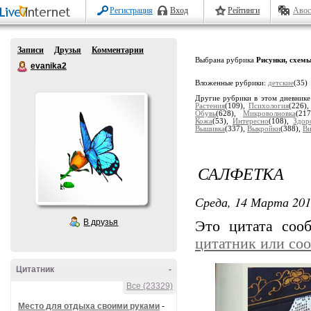
Регистрация
Вход
Рейтинги
Авос
Записи
Друзья
Комментарии
Выбрана рубрика
Рисунки, схем
evanika2
Вложенные рубрики:
детские
(35)
Другие рубрики в этом дневник
Растения
(109),
Психология
(226)
Обувь
(628),
Микроволновка
(21
Кожа
(53),
Интересно
(108),
Здор
Вышивка
(337),
Выкройки
(388),
Ви
САЛФЕТКА
Среда, 14 Марта 201
В друзья
Это цитата со
цитатник или со
Цитатник
-
Все (23329)
Место для отдыха своими руками
-