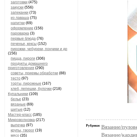
заготовки
(475)
закуски
(556)
запеканки
(73)
из лаваша
(75)
напитки
(69)
оформление
(156)
пароварка
(3)
первые блюда
(76)
печенье, кексы
(152)
пирожки, чебуреки, пончики и др
(156)
пицца, пироги
(306)
продукты домашнего
приготовления
(290)
советы, приемы обработки
(88)
тесто
(97)
торты, пирожные
(167)
хлеб, лепешки, булочки
(218)
Купальники
(109)
белье
(23)
вязаные
(69)
шитые
(12)
Мастер-класс
(185)
Микроволновка
(217)
выпечка
(97)
Рубрики:
Вязание/пулов
крупы, творог
(19)
Вязание/карди
мясо
(35)