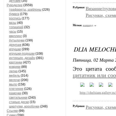
детские
(35)
Рукоделие
(3559)
Рубрики:
Вязание/пулов
трафареты, шаблоны
(226)
бумага
(179)
Рисунки, схем
роспись
(177)
вазы
(40)
Метки:
жаккард
топиарий
(32)
часы
(15)
квиллинг
(3)
бутылочки
(199)
декупаж
(636)
DLIA MELOCH
игрушки
(289)
игрушки-подушки
(108)
интерьер, дизайн
(391)
Пятница, 02 Марта 2
картинки
(427)
коврики
(89)
Это цитата со
лепка
(145)
цитатник или со
мебель
(314)
мелочи
(206)
мыло
(158)
плетение
(126)
http://chelsiam.gallery.
рамочки
(30)
светильники
(240)
старые диски
(15)
Рубрики:
шкатулки, коробочки
(248)
Рисунки, схем
Ссылки
(99)
Сумки
(766)