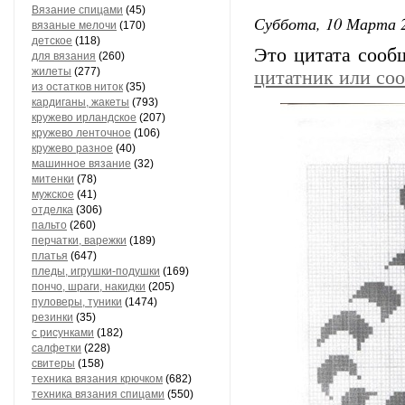
Вязание спицами
(45)
Суббота, 10 Марта 2
вязаные мелочи
(170)
детское
(118)
Это цитата соо
для вязания
(260)
жилеты
(277)
цитатник или со
из остатков ниток
(35)
кардиганы, жакеты
(793)
кружево ирландское
(207)
кружево ленточное
(106)
кружево разное
(40)
машинное вязание
(32)
митенки
(78)
мужское
(41)
отделка
(306)
пальто
(260)
перчатки, варежки
(189)
платья
(647)
пледы, игрушки-подушки
(169)
пончо, шраги, накидки
(205)
пуловеры, туники
(1474)
резинки
(35)
с рисунками
(182)
салфетки
(228)
свитеры
(158)
техника вязания крючком
(682)
техника вязания спицами
(550)