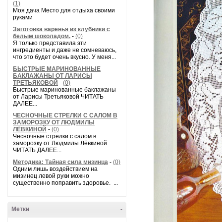
(1)
Моя дача Место для отдыха своими
руками
Заготовка варенья из клубники с
белым шоколадом.
-
(0)
Я только представила эти
ингредиенты и даже не сомневаюсь,
что это будет очень вкусно. У меня...
БЫСТРЫЕ МАРИНОВАННЫЕ
БАКЛАЖАНЫ ОТ ЛАРИСЫ
ТРЕТЬЯКОВОЙ
-
(0)
Быстрые маринованные баклажаны
от Ларисы Третьяковой ЧИТАТЬ
ДАЛЕЕ...
ЧЕСНОЧНЫЕ СТРЕЛКИ С САЛОМ В
ЗАМОРОЗКУ ОТ ЛЮДМИЛЫ
ЛЁВКИНОЙ
-
(0)
Чесночные стрелки с салом в
заморозку от Людмилы Лёвкиной
ЧИТАТЬ ДАЛЕЕ...
Методика: Тайная сила мизинца
-
(0)
Одним лишь воздействием на
мизинец левой руки можно
существенно поправить здоровье. ...
Метки
-