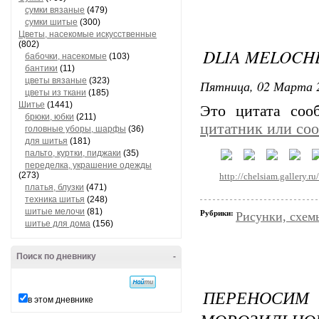
сумки вязаные
(479)
сумки шитые
(300)
Цветы, насекомые искусственные
(802)
DLIA MELOCH
бабочки, насекомые
(103)
бантики
(11)
цветы вязаные
(323)
Пятница, 02 Марта 2
цветы из ткани
(185)
Шитье
(1441)
Это цитата со
брюки, юбки
(211)
цитатник или со
головные уборы, шарфы
(36)
для шитья
(181)
пальто, куртки, пиджаки
(35)
переделка, украшение одежды
(273)
http://chelsiam.gallery.
платья, блузки
(471)
техника шитья
(248)
шитые мелочи
(81)
Рубрики:
Рисунки, схем
шитье для дома
(156)
Поиск по дневнику
-
ПЕРЕНОСИМ
в этом дневнике