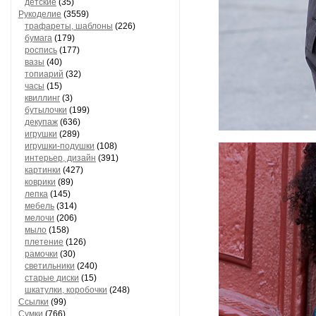
детские
(35)
Рукоделие
(3559)
трафареты, шаблоны
(226)
бумага
(179)
роспись
(177)
вазы
(40)
топиарий
(32)
часы
(15)
квиллинг
(3)
бутылочки
(199)
декупаж
(636)
игрушки
(289)
игрушки-подушки
(108)
интерьер, дизайн
(391)
картинки
(427)
коврики
(89)
лепка
(145)
мебель
(314)
мелочи
(206)
мыло
(158)
плетение
(126)
рамочки
(30)
светильники
(240)
старые диски
(15)
шкатулки, коробочки
(248)
Ссылки
(99)
Сумки
(766)