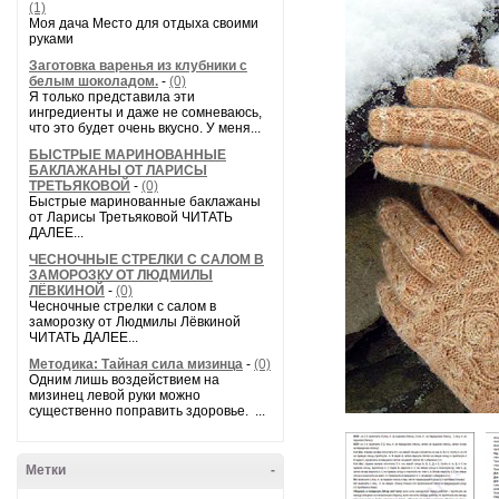
(1)
Моя дача Место для отдыха своими
руками
Заготовка варенья из клубники с
белым шоколадом.
-
(0)
Я только представила эти
ингредиенты и даже не сомневаюсь,
что это будет очень вкусно. У меня...
БЫСТРЫЕ МАРИНОВАННЫЕ
БАКЛАЖАНЫ ОТ ЛАРИСЫ
ТРЕТЬЯКОВОЙ
-
(0)
Быстрые маринованные баклажаны
от Ларисы Третьяковой ЧИТАТЬ
ДАЛЕЕ...
ЧЕСНОЧНЫЕ СТРЕЛКИ С САЛОМ В
ЗАМОРОЗКУ ОТ ЛЮДМИЛЫ
ЛЁВКИНОЙ
-
(0)
Чесночные стрелки с салом в
заморозку от Людмилы Лёвкиной
ЧИТАТЬ ДАЛЕЕ...
Методика: Тайная сила мизинца
-
(0)
Одним лишь воздействием на
мизинец левой руки можно
существенно поправить здоровье. ...
Метки
-