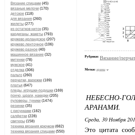
Вязание спицами
(45)
вязаные мелочи
(170)
детское
(118)
для вязания
(260)
жилеты
(277)
из остатков ниток
(35)
кардиганы, жакеты
(793)
кружево ирландское
(207)
кружево ленточное
(106)
кружево разное
(40)
машинное вязание
(32)
Рубрики:
Вязание/перча
митенки
(78)
мужское
(41)
Метки:
араны
отделка
(306)
пальто
(260)
перчатки, варежки
(189)
платья
(647)
пледы, игрушки-подушки
(169)
НЕБЕСНО-ГО
пончо, шраги, накидки
(205)
пуловеры, туники
(1474)
АРАНАМИ.
резинки
(35)
с рисунками
(182)
салфетки
(228)
Среда, 30 Ноября 201
свитеры
(158)
техника вязания крючком
(682)
Это цитата со
техника вязания спицами
(550)