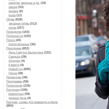
напитки, варенье и др.
(18)
овощи
(53)
первое
(6)
рыба
(12)
Обувь
(628)
вязаная обувь
(312)
носки
(257)
Переделки
(163)
Полезности
(320)
Пояса
(45)
пояса вязаные
(30)
Праздники
(852)
День Святого Валентина
(102)
Свадьба
(28)
Хелоуин
(4)
8 марта
(4)
Новый год
(695)
Пасха
(38)
Проволока
(39)
Программы
(59)
Психология
(226)
Растения
(109)
комнатные
(58)
дачные дела
(4)
Рисунки, схемы для жаккарда и филе
(883)