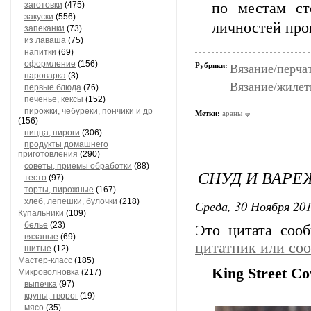
заготовки
(475)
по местам ст
закуски
(556)
личностей про
запеканки
(73)
из лаваша
(75)
напитки
(69)
оформление
(156)
Рубрики:
Вязание/перча
пароварка
(3)
Вязание/жиле
первые блюда
(76)
печенье, кексы
(152)
пирожки, чебуреки, пончики и др
Метки:
араны
(156)
пицца, пироги
(306)
продукты домашнего
приготовления
(290)
советы, приемы обработки
(88)
СНУД И ВАРЕ
тесто
(97)
торты, пирожные
(167)
хлеб, лепешки, булочки
(218)
Среда, 30 Ноября 201
Купальники
(109)
белье
(23)
Это цитата со
вязаные
(69)
цитатник или со
шитые
(12)
Мастер-класс
(185)
King Street Co
Микроволновка
(217)
выпечка
(97)
крупы, творог
(19)
мясо
(35)