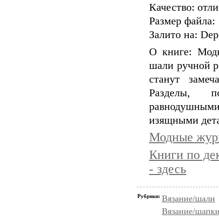
Качество: отл
Размер файла:
Залито на: Depo
О книге: Мод
шали ручной р
станут замеч
Разделы, п
равнодушными
изящными дет
Модные журн
Книги по де
- здесь
Рубрики:
Вязание/шали
Вязание/шапк