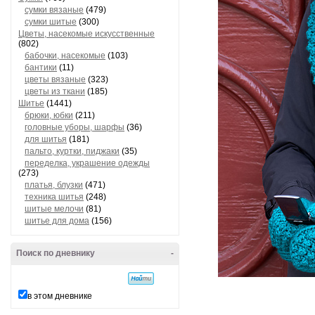
сумки вязаные
(479)
сумки шитые
(300)
Цветы, насекомые искусственные
(802)
бабочки, насекомые
(103)
бантики
(11)
цветы вязаные
(323)
цветы из ткани
(185)
Шитье
(1441)
брюки, юбки
(211)
головные уборы, шарфы
(36)
для шитья
(181)
пальто, куртки, пиджаки
(35)
переделка, украшение одежды
(273)
платья, блузки
(471)
техника шитья
(248)
шитые мелочи
(81)
шитье для дома
(156)
Поиск по дневнику
-
в этом дневнике