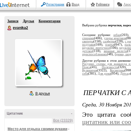
Регистрация
Вход
Рейтинги
Авос
Записи
Друзья
Комментарии
Выбрана рубрика
перчатки, варе
evanika2
Соседние рубрики:
юбки
(203)
спицами
(406),
узоры крючком
(8
свитеры
(158),
салфетки
(228),
с р
подушки
(169),
платья
(647),
паль
кружево ленточное
(106),
кружево
детское
(118),
вязаные мелочи
(1
приспособлениях
(48),
брюки, шо
Другие рубрики в этом дневник
Рисунки, схемы для жаккарда и
Пояса
(45),
Полезности
(320),
Кулинария
(3322),
Косметика
(99
себя
(381),
Для дома
(954),
Детсад
ПЕРЧАТКИ С 
В друзья
Среда, 30 Ноября 201
Это цитата со
Цитатник
-
Все (23329)
цитатник или со
Место для отдыха своими руками
-