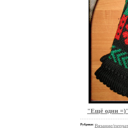
"Ещё одни =)
Рубрики:
Вязание/перча