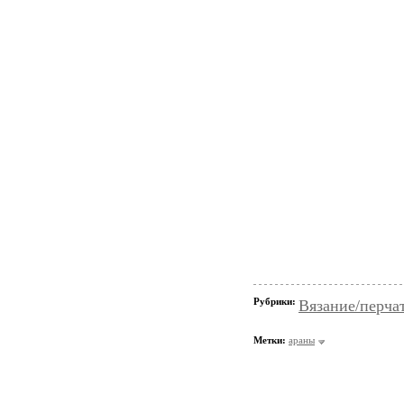
Рубрики:
Вязание/перча
Метки:
араны