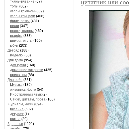
цитатник или со
ткань+вязание
(67)
топы
(802)
узоры крючком
(869)
узоры спицами
(406)
филе, сетки
(481)
шали
(347)
шапки, шляпы
(462)
шарфы
(333)
шнуры, жгуты
(160)
юбки
(203)
Детсад
(188)
поделки
(58)
Для дома
(954)
для кухни
(160)
домашние хитрости
(435)
прихватки
(88)
Для себя
(381)
Музыка
(139)
живопись, фото
(54)
Иностранный язык
(2)
Стихи, цитаты, проза
(105)
Журналы, книги
(894)
вязание
(602)
декупаж
(1)
шитье
(39)
Здоровье
(1121)
диабет
(75)