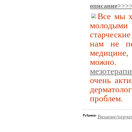
описание>>>
Все мы х
молодыми 
старчески
нам не по
медицине,
можно. 
мезотерапи
очень акт
дерматоло
проблем.
Рубрики:
Вязание/перча