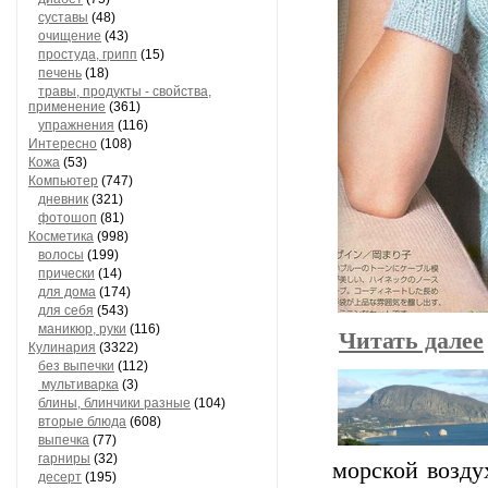
суставы
(48)
очищение
(43)
простуда, грипп
(15)
печень
(18)
травы, продукты - свойства,
применение
(361)
упражнения
(116)
Интересно
(108)
Кожа
(53)
Компьютер
(747)
дневник
(321)
фотошоп
(81)
Косметика
(998)
волосы
(199)
прически
(14)
для дома
(174)
для себя
(543)
маникюр, руки
(116)
Читать далее
Кулинария
(3322)
без выпечки
(112)
мультиварка
(3)
блины, блинчики разные
(104)
вторые блюда
(608)
выпечка
(77)
гарниры
(32)
морской возду
десерт
(195)