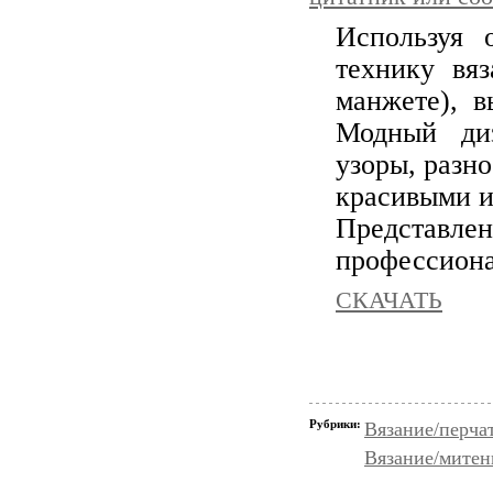
Используя 
технику вя
манжете), в
Модный ди
узоры, разн
красивыми и
Представл
профессионал
СКАЧАТЬ
Рубрики:
Вязание/перча
Вязание/митен