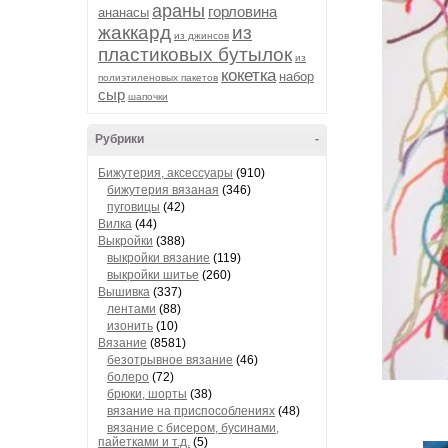
араны
горловина
ананасы
жаккард
из
из джинсов
пластиковых бутылок
из
кокетка
набор
полиэтиленовых пакетов
сыр
шапочки
Рубрики
-
Бижутерия, аксессуары
(910)
бижутерия вязаная
(346)
пуговицы
(42)
Вилка
(44)
Выкройки
(388)
выкройки вязание
(119)
выкройки шитье
(260)
Вышивка
(337)
лентами
(88)
изонить
(10)
Вязание
(8581)
безотрывное вязание
(46)
болеро
(72)
брюки, шорты
(38)
вязание на приспособлениях
(48)
вязание с бисером, бусинами,
пайетками и т.д.
(5)