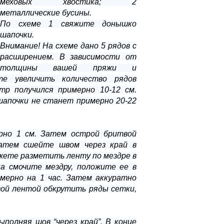
меховых хвостика; 2
металлические бусины.
По схеме 1 свяжите донышко
шапочки.
Внимание! На схеме дано 5 рядов с
расширением. В зависимости от
толщины вашей пряжи и
е увеличить количество рядов
р получился примерно 10-12 см.
шапочки не станет примерно 20-22
рно 1 см. Затем острой бритвой
затем сшейте швом через край в
ожете разметить ленту по мездре в
ка смочите мездру, положите ее в
мерно на 1 час. Затем аккуратно
вой лентой обкрутить ряды сетки,
полняя шов “через край”. В конце