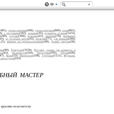
(481),
узоры спицами
(406),
узоры крючком
(869),
топы
(802),
8),
с рисунками
(182),
резинки
(35),
пуловеры, туники
(1474),
о
(260),
отделка
(306),
мужское
(41),
митенки
(78),
машинное
93),
из остатков ниток
(35),
жилеты
(277),
для вязания
(260),
.
(5),
вязание на приспособлениях
(48),
брюки, шорты
(38),
лки
(99),
Рукоделие
(3559),
Рисунки, схемы для жаккарда и
са
(45),
Полезности
(320),
Переделки
(163),
Обувь
(628),
747),
Кожа
(53),
Интересно
(108),
Здоровье
(1121),
Журналы,
 аксессуары
(910)
ОБНЫЙ МАСТЕР
 красиво получается)