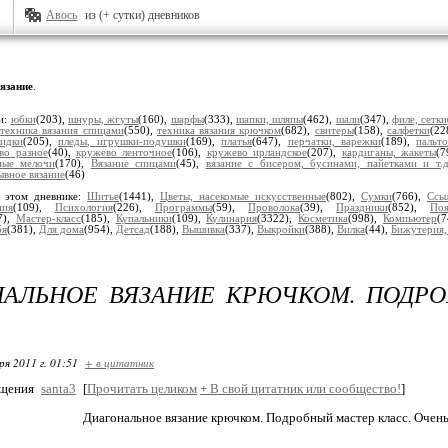
Авось
из (+ сутки) дневников
язание
.
и:
юбки
(203),
шнуры, жгуты
(160),
шарфы
(333),
шапки, шляпы
(462),
шали
(347),
филе, сетки
,
техника вязания спицами
(550),
техника вязания крючком
(682),
свитеры
(158),
салфетки
(22
кидки
(205),
пледы, игрушки-подушки
(169),
платья
(647),
перчатки, варежки
(189),
пальт
во разное
(40),
кружево ленточное
(106),
кружево ирландское
(207),
кардиганы, жакеты
(7
ные мелочи
(170),
Вязание спицами
(45),
вязание с бисером, бусинами, пайетками и т.д
ывное вязание
(46)
 этом дневнике:
Шитье
(1441),
Цветы, насекомые искусственные
(802),
Сумки
(766),
Ссы
ния
(109),
Психология
(226),
Программы
(59),
Проволока
(39),
Праздники
(852),
Поя
7),
Мастер-класс
(185),
Купальники
(109),
Кулинария
(3322),
Косметика
(998),
Компьютер
(
бя
(381),
Для дома
(954),
Детсад
(188),
Вышивка
(337),
Выкройки
(388),
Вилка
(44),
Бижутерия,
НАЛЬНОЕ ВЯЗАНИЕ КРЮЧКОМ. ПОДР
ря 2011 г. 01:51
+ в цитатник
бщения
santa3
[
Прочитать целиком
+
В свой цитатник или сообщество!
]
Диагональное вязание крючком. Подробный мастер класс. Очень