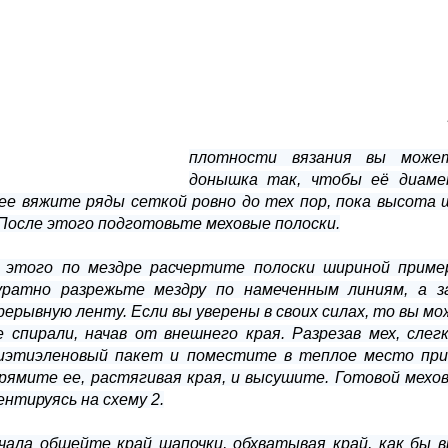
плотности вязания вы может
донышка так, чтобы её диамет
ее вяжите ряды сеткой ровно до тех пор, пока высота 
 После этого подготовьте меховые полоски.
 этого по мездре расчертите полоски шириной приме
уратно разрежьте мездру по намеченным линиям, а 
рерывную ленту. Если вы уверены в своих силах, то вы м
е спирали, начав от внешнего края. Разрезав мех, слег
иэтиэленовый пакет и поместите в теплое место при
рямите ее, растягивая края, и высушите. Готовой мехо
ентируясь на схему 2.
чала обшейте край шапочки, обхватывая край, как бы вы