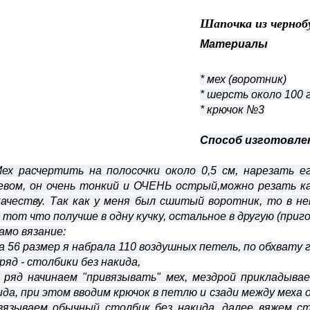
Шапочка из черноб
Материалы
* мех (воротник)
* шерсть около 100 
* крючок №3
Способ изготовле
Мех расчертить на полосочки около 0,5 см, нарезать е
евом, он очень тонкий и ОЧЕНЬ острый,можно резать к
качеству. Так как у меня был сшитый воротник, то в не
, тот что получше в одну кучку, остальное в другую (приг
Само вязание:
На 56 размер я набрала 110 воздушных петель, по обхвату 
 ряд - столбики без накида,
2 ряд начинаем "привязывать" мех, мездрой прикладыва
ида, при этом вводим крючок в петлю и сзади между меха
вязываем обычный столбик без накида, далее вяжем ст