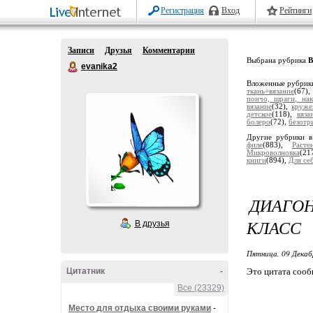
Регистрация
Вход
Рейтинги
Записи
Друзья
Комментарии
Выбрана рубрика
В
evanika2
Вложенные рубрик
ткань+вязание
(67)
пончо, шраги, на
вязание
(32),
круже
детское
(118),
вяза
болеро
(72),
безотр
Другие рубрики в
филе
(883),
Расте
Микроволновка
(21
книги
(894),
Для се
ДИАГО
КЛАСС
В друзья
Пятница, 09 Декаб
Цитатник
-
Это цитата соо
Все (23329)
Место для отдыха своими руками
-