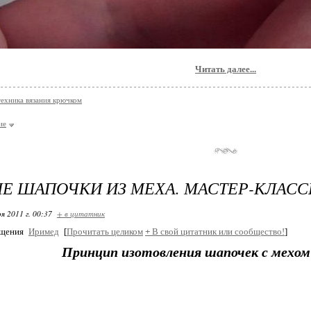
Читать далее...
техника вязания крючком
ие
Е ШАПОЧКИ ИЗ МЕХА. МАСТЕР-КЛАСС
я 2011 г. 00:37
+ в цитатник
бщения
Иримед
[
Прочитать целиком
+
В свой цитатник или сообщество!
]
Принцип изотовления шапочек с мехом