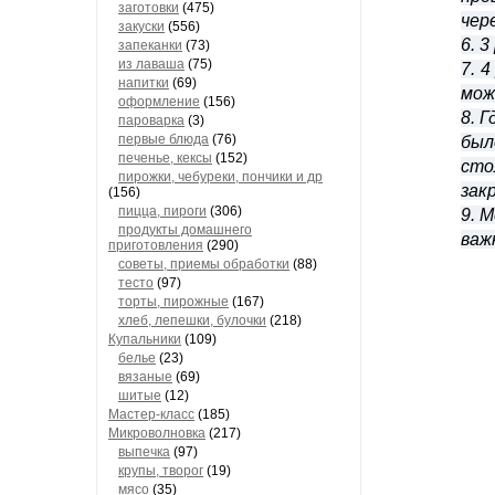
заготовки
(475)
чер
закуски
(556)
6. 
запеканки
(73)
из лаваша
(75)
7. 
напитки
(69)
мож
оформление
(156)
8. 
пароварка
(3)
первые блюда
(76)
был
печенье, кексы
(152)
сто
пирожки, чебуреки, пончики и др
зак
(156)
пицца, пироги
(306)
9. 
продукты домашнего
важ
приготовления
(290)
советы, приемы обработки
(88)
тесто
(97)
торты, пирожные
(167)
хлеб, лепешки, булочки
(218)
Купальники
(109)
белье
(23)
вязаные
(69)
шитые
(12)
Мастер-класс
(185)
Микроволновка
(217)
выпечка
(97)
крупы, творог
(19)
мясо
(35)