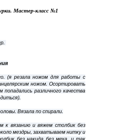
урки. Мастер-класс №1
гр.
ния
го. (я резала ножом для работы с
анцелярским ножом. Осортировать
м попадались различного качества
одиться).
головы. Вязала по спирали.
ем к вязанию и вяжем столбик без
 около мездры, захватываем нитку и
олбик без накида без меха, и так