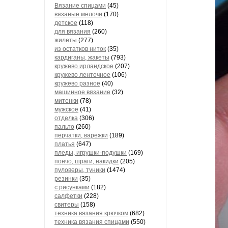
Вязание спицами
(45)
вязаные мелочи
(170)
детское
(118)
для вязания
(260)
жилеты
(277)
из остатков ниток
(35)
кардиганы, жакеты
(793)
кружево ирландское
(207)
кружево ленточное
(106)
кружево разное
(40)
машинное вязание
(32)
митенки
(78)
мужское
(41)
отделка
(306)
пальто
(260)
перчатки, варежки
(189)
платья
(647)
пледы, игрушки-подушки
(169)
пончо, шраги, накидки
(205)
пуловеры, туники
(1474)
резинки
(35)
с рисунками
(182)
салфетки
(228)
свитеры
(158)
техника вязания крючком
(682)
техника вязания спицами
(550)