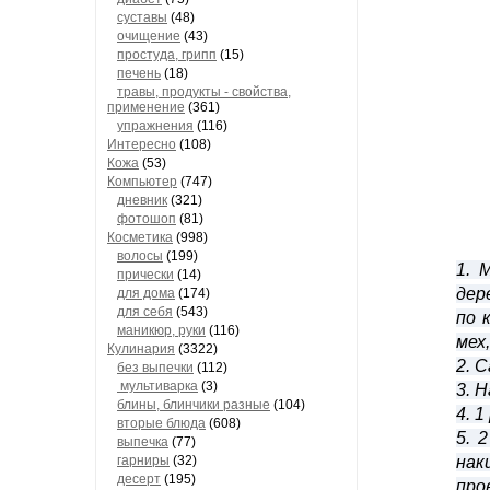
суставы
(48)
очищение
(43)
простуда, грипп
(15)
печень
(18)
травы, продукты - свойства,
применение
(361)
упражнения
(116)
Интересно
(108)
Кожа
(53)
Компьютер
(747)
дневник
(321)
фотошоп
(81)
Косметика
(998)
волосы
(199)
1. 
прически
(14)
дер
для дома
(174)
для себя
(543)
по 
маникюр, руки
(116)
мех
Кулинария
(3322)
2. 
без выпечки
(112)
мультиварка
(3)
3. 
блины, блинчики разные
(104)
4. 1
вторые блюда
(608)
5. 
выпечка
(77)
гарниры
(32)
нак
десерт
(195)
про