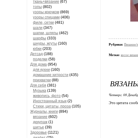
ткань+вязание
(67)
топы
(802)
узоры крючком
(869)
узоры спицами
(406)
филе, сетки
(481)
шали
(347)
шапки, шляпы
(462)
шарфы
(333)
шнуры, жгуты
(160)
Рубрики:
Вязание/
юбки
(203)
Детсад
(188)
Метки:
косое вязан
поделки
(58)
Для дома
(954)
для кухни
(160)
домашние хитрости
(435)
прихватки
(88)
ВЯЗАНЫ
Для себя
(381)
Музыка
(139)
Четверг, 08 Декабр
живопись, фото
(54)
Иностранный язык
(2)
Это цитата соо
Стихи, цитаты, проза
(105)
Журналы, книги
(894)
вязание
(602)
декупаж
(1)
шитье
(39)
Здоровье
(1121)
диабет
(75)