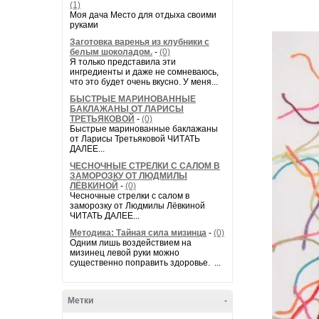
(1)
Моя дача Место для отдыха своими
руками
Заготовка варенья из клубники с
белым шоколадом.
-
(0)
Я только представила эти
ингредиенты и даже не сомневаюсь,
что это будет очень вкусно. У меня...
БЫСТРЫЕ МАРИНОВАННЫЕ
БАКЛАЖАНЫ ОТ ЛАРИСЫ
ТРЕТЬЯКОВОЙ
-
(0)
Быстрые маринованные баклажаны
от Ларисы Третьяковой ЧИТАТЬ
ДАЛЕЕ...
ЧЕСНОЧНЫЕ СТРЕЛКИ С САЛОМ В
ЗАМОРОЗКУ ОТ ЛЮДМИЛЫ
ЛЁВКИНОЙ
-
(0)
Чесночные стрелки с салом в
заморозку от Людмилы Лёвкиной
ЧИТАТЬ ДАЛЕЕ...
Методика: Тайная сила мизинца
-
(0)
Одним лишь воздействием на
мизинец левой руки можно
существенно поправить здоровье. ...
Метки
-