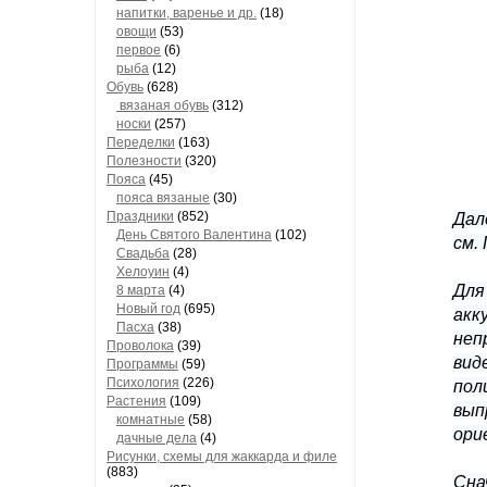
напитки, варенье и др.
(18)
овощи
(53)
первое
(6)
рыба
(12)
Обувь
(628)
вязаная обувь
(312)
носки
(257)
Переделки
(163)
Полезности
(320)
Пояса
(45)
пояса вязаные
(30)
Праздники
(852)
Дал
День Святого Валентина
(102)
см.
Свадьба
(28)
Хелоуин
(4)
Для
8 марта
(4)
Новый год
(695)
акк
Пасха
(38)
неп
Проволока
(39)
вид
Программы
(59)
Психология
(226)
пол
Растения
(109)
вып
комнатные
(58)
ори
дачные дела
(4)
Рисунки, схемы для жаккарда и филе
(883)
Сна