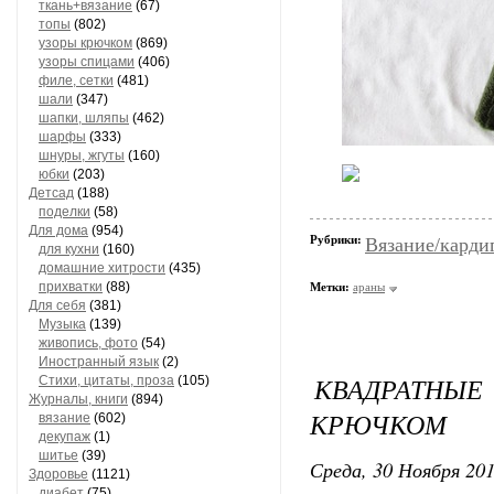
ткань+вязание
(67)
топы
(802)
узоры крючком
(869)
узоры спицами
(406)
филе, сетки
(481)
шали
(347)
шапки, шляпы
(462)
шарфы
(333)
шнуры, жгуты
(160)
юбки
(203)
Детсад
(188)
поделки
(58)
Для дома
(954)
Рубрики:
Вязание/карди
для кухни
(160)
домашние хитрости
(435)
прихватки
(88)
Метки:
араны
Для себя
(381)
Музыка
(139)
живопись, фото
(54)
Иностранный язык
(2)
КВАДРАТНЫЕ
Стихи, цитаты, проза
(105)
Журналы, книги
(894)
КРЮЧКОМ
вязание
(602)
декупаж
(1)
шитье
(39)
Среда, 30 Ноября 201
Здоровье
(1121)
диабет
(75)