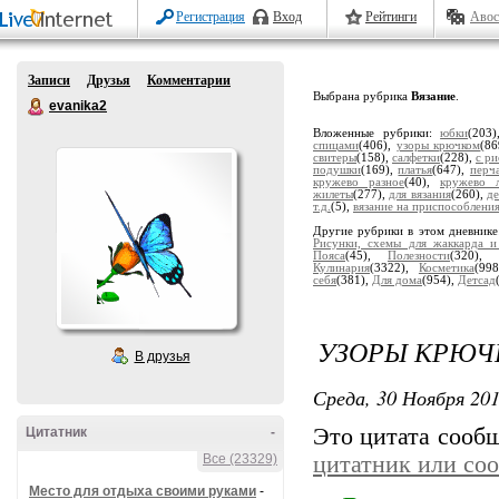
Регистрация
Вход
Рейтинги
Авос
Записи
Друзья
Комментарии
Выбрана рубрика
Вязание
.
evanika2
Вложенные рубрики:
юбки
(203
спицами
(406),
узоры крючком
(8
свитеры
(158),
салфетки
(228),
с р
подушки
(169),
платья
(647),
перч
кружево разное
(40),
кружево л
жилеты
(277),
для вязания
(260),
де
т.д.
(5),
вязание на приспособлени
Другие рубрики в этом дневник
Рисунки, схемы для жаккарда и
Пояса
(45),
Полезности
(320),
Кулинария
(3322),
Косметика
(99
себя
(381),
Для дома
(954),
Детсад
УЗОРЫ КРЮЧ
В друзья
Среда, 30 Ноября 201
Это цитата сооб
Цитатник
-
Все (23329)
цитатник или со
Место для отдыха своими руками
-