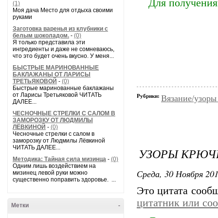
Для получения
(1)
Моя дача Место для отдыха своими
руками
Заготовка варенья из клубники с
белым шоколадом.
-
(0)
Я только представила эти
ингредиенты и даже не сомневаюсь,
что это будет очень вкусно. У меня...
БЫСТРЫЕ МАРИНОВАННЫЕ
БАКЛАЖАНЫ ОТ ЛАРИСЫ
ТРЕТЬЯКОВОЙ
-
(0)
Быстрые маринованные баклажаны
от Ларисы Третьяковой ЧИТАТЬ
Рубрики:
Вязание/узоры
ДАЛЕЕ...
ЧЕСНОЧНЫЕ СТРЕЛКИ С САЛОМ В
ЗАМОРОЗКУ ОТ ЛЮДМИЛЫ
ЛЁВКИНОЙ
-
(0)
Чесночные стрелки с салом в
заморозку от Людмилы Лёвкиной
ЧИТАТЬ ДАЛЕЕ...
УЗОРЫ КРЮЧ
Методика: Тайная сила мизинца
-
(0)
Одним лишь воздействием на
Среда, 30 Ноября 201
мизинец левой руки можно
существенно поправить здоровье. ...
Это цитата сооб
цитатник или со
Метки
-