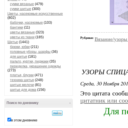
сумки вязаные
(479)
сумки шитые
(300)
Цветы, насекомые искусственные
(802)
бабочки, насекомые
(103)
бантики
(11)
цветы вязаные
(323)
цветы из ткани
(185)
Рубрики:
Вязание/узоры
Шитье
(1441)
брюки, юбки
(211)
головные уборы, шарфы
(36)
для шитья
(181)
пальто, куртки, пиджаки
(35)
переделка, украшение одежды
УЗОРЫ СПИЦА
(273)
платья, блузки
(471)
техника шитья
(248)
Среда, 30 Ноября 201
шитые мелочи
(81)
шитье для дома
(156)
Это цитата сооб
цитатник или со
Поиск по дневнику
-
Для п
в этом дневнике