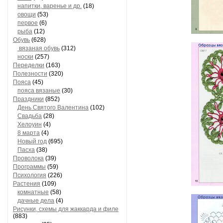
напитки, варенье и др.
(18)
овощи
(53)
первое
(6)
рыба
(12)
Обувь
(628)
вязаная обувь
(312)
носки
(257)
Переделки
(163)
Полезности
(320)
Пояса
(45)
пояса вязаные
(30)
Праздники
(852)
День Святого Валентина
(102)
Свадьба
(28)
Хелоуин
(4)
8 марта
(4)
Новый год
(695)
Пасха
(38)
Проволока
(39)
Программы
(59)
Психология
(226)
Растения
(109)
комнатные
(58)
дачные дела
(4)
Рисунки, схемы для жаккарда и филе
(883)