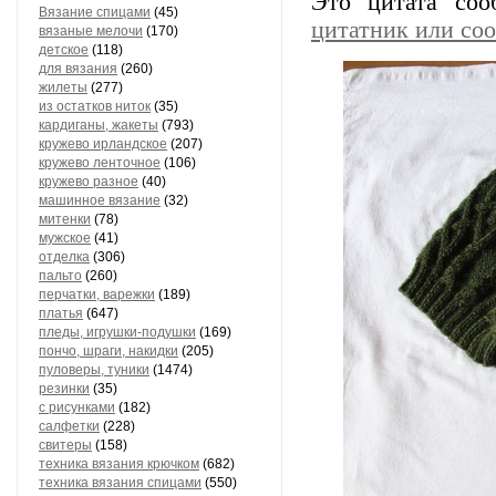
Это цитата со
Вязание спицами
(45)
цитатник или со
вязаные мелочи
(170)
детское
(118)
для вязания
(260)
жилеты
(277)
из остатков ниток
(35)
кардиганы, жакеты
(793)
кружево ирландское
(207)
кружево ленточное
(106)
кружево разное
(40)
машинное вязание
(32)
митенки
(78)
мужское
(41)
отделка
(306)
пальто
(260)
перчатки, варежки
(189)
платья
(647)
пледы, игрушки-подушки
(169)
пончо, шраги, накидки
(205)
пуловеры, туники
(1474)
резинки
(35)
с рисунками
(182)
салфетки
(228)
свитеры
(158)
техника вязания крючком
(682)
техника вязания спицами
(550)