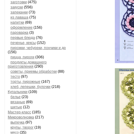
заготовки
(475)
закуски
(556)
запеканки
(73)
из лаваша
(75)
напитки
(69)
оформление
(156)
пароварка
(3)
первые блюда
(76)
печенье, кексы
(152)
пирожки, чебуреки, пончики и др
(156)
пицца, пироги
(306)
продукты домашнего
приготовления
(290)
советы, приемы обработки
(88)
тесто
(97)
торты, пирожные
(167)
хлеб, лепешки, булочки
(218)
Купальники
(109)
белье
(23)
вязаные
(69)
шитые
(12)
Мастер-класс
(185)
Микроволновка
(217)
выпечка
(97)
крупы, творог
(19)
мясо
(35)