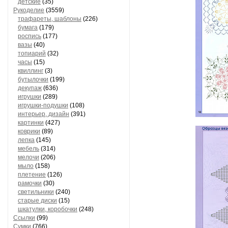
детские
(35)
Рукоделие
(3559)
трафареты, шаблоны
(226)
бумага
(179)
роспись
(177)
вазы
(40)
топиарий
(32)
часы
(15)
квиллинг
(3)
бутылочки
(199)
декупаж
(636)
игрушки
(289)
игрушки-подушки
(108)
интерьер, дизайн
(391)
картинки
(427)
коврики
(89)
лепка
(145)
мебель
(314)
мелочи
(206)
мыло
(158)
плетение
(126)
рамочки
(30)
светильники
(240)
старые диски
(15)
шкатулки, коробочки
(248)
Ссылки
(99)
Сумки
(766)