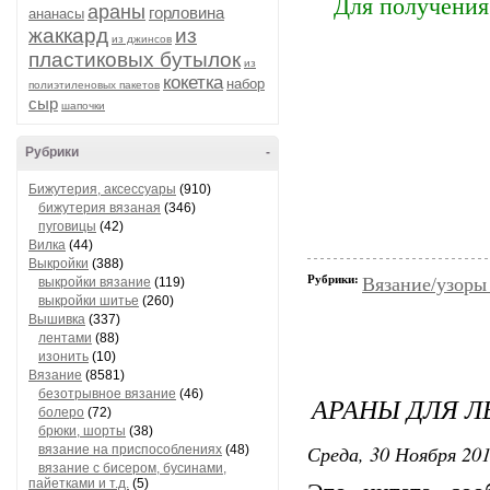
Для получения
араны
горловина
ананасы
жаккард
из
из джинсов
пластиковых бутылок
из
кокетка
набор
полиэтиленовых пакетов
сыр
шапочки
Рубрики
-
Бижутерия, аксессуары
(910)
бижутерия вязаная
(346)
пуговицы
(42)
Вилка
(44)
Выкройки
(388)
Рубрики:
Вязание/узоры
выкройки вязание
(119)
выкройки шитье
(260)
Вышивка
(337)
лентами
(88)
изонить
(10)
Вязание
(8581)
безотрывное вязание
(46)
АРАНЫ ДЛЯ Л
болеро
(72)
брюки, шорты
(38)
Среда, 30 Ноября 201
вязание на приспособлениях
(48)
вязание с бисером, бусинами,
пайетками и т.д.
(5)