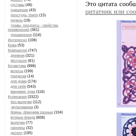
Это цитата сооб
суставы
(48)
очищение
(43)
цитатник или со
простуда, грипп
(15)
печень
(18)
травы, продукты - свойства,
применение
(361)
упражнения
(116)
Интересно
(108)
Кожа
(53)
Компьютер
(747)
дневник
(321)
фотошоп
(81)
Косметика
(998)
волосы
(199)
прически
(14)
для дома
(174)
для себя
(543)
маникюр, руки
(116)
Кулинария
(3322)
без выпечки
(112)
мультиварка
(3)
блины, блинчики разные
(104)
вторые блюда
(608)
выпечка
(77)
гарниры
(32)
десерт
(195)