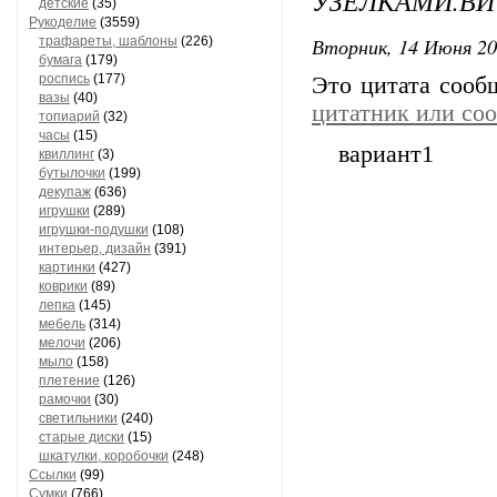
УЗЕЛКАМИ.ВИ
детские
(35)
Рукоделие
(3559)
Вторник, 14 Июня 20
трафареты, шаблоны
(226)
бумага
(179)
роспись
(177)
Это цитата соо
вазы
(40)
цитатник или со
топиарий
(32)
часы
(15)
вариант1
квиллинг
(3)
бутылочки
(199)
декупаж
(636)
игрушки
(289)
игрушки-подушки
(108)
интерьер, дизайн
(391)
картинки
(427)
коврики
(89)
лепка
(145)
мебель
(314)
мелочи
(206)
мыло
(158)
плетение
(126)
рамочки
(30)
светильники
(240)
старые диски
(15)
шкатулки, коробочки
(248)
Ссылки
(99)
Сумки
(766)