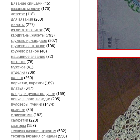
Вязание спицами
(45)
вязаные мелочи
(170)
детское
(118)
для вязания
(260)
жилеты
(277)
из остатков ниток
(35)
кардиганы, жакеты
(793)
кружево ирландское
(207)
кружево ленточное
(106)
кружево разное
(40)
машинное вязание
(32)
митенки
(78)
мужское
(41)
отделка
(306)
пальто
(260)
перчатки, варежки
(189)
платья
(647)
пледы, игрушки-подушки
(169)
пончо, шраги, накидки
(205)
пуловеры, туники
(1474)
резинки
(35)
с рисунками
(182)
салфетки
(228)
свитеры
(158)
техника вязания крючком
(682)
техника вязания спицами
(550)