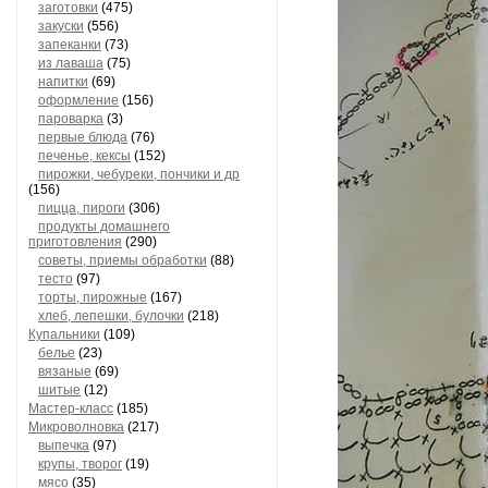
заготовки
(475)
закуски
(556)
запеканки
(73)
из лаваша
(75)
напитки
(69)
оформление
(156)
пароварка
(3)
первые блюда
(76)
печенье, кексы
(152)
пирожки, чебуреки, пончики и др
(156)
пицца, пироги
(306)
продукты домашнего
приготовления
(290)
советы, приемы обработки
(88)
тесто
(97)
торты, пирожные
(167)
хлеб, лепешки, булочки
(218)
Купальники
(109)
белье
(23)
вязаные
(69)
шитые
(12)
Мастер-класс
(185)
Микроволновка
(217)
выпечка
(97)
крупы, творог
(19)
мясо
(35)