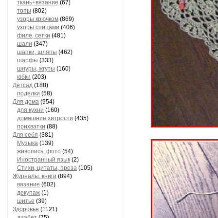
ткань+вязание
(67)
топы
(802)
узоры крючком
(869)
узоры спицами
(406)
филе, сетки
(481)
шали
(347)
шапки, шляпы
(462)
шарфы
(333)
шнуры, жгуты
(160)
юбки
(203)
Детсад
(188)
поделки
(58)
Для дома
(954)
для кухни
(160)
домашние хитрости
(435)
прихватки
(88)
Для себя
(381)
Музыка
(139)
живопись, фото
(54)
Иностранный язык
(2)
Стихи, цитаты, проза
(105)
Журналы, книги
(894)
вязание
(602)
декупаж
(1)
шитье
(39)
Здоровье
(1121)
диабет
(75)