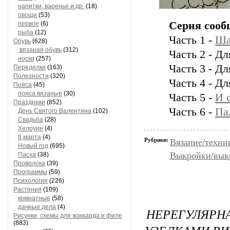
напитки, варенье и др.
(18)
овощи
(53)
Серия сооб
первое
(6)
рыба
(12)
Часть 1 -
Ша
Обувь
(628)
вязаная обувь
(312)
Часть 2 - Д
носки
(257)
Часть 3 - Д
Переделки
(163)
Полезности
(320)
Часть 4 - Д
Пояса
(45)
пояса вязаные
(30)
Часть 5 -
И 
Праздники
(852)
Часть 6 -
Па
День Святого Валентина
(102)
Свадьба
(28)
Хелоуин
(4)
8 марта
(4)
Рубрики:
Вязание/техни
Новый год
(695)
Выкройки/вык
Пасха
(38)
Проволока
(39)
Программы
(59)
Психология
(226)
Растения
(109)
комнатные
(58)
дачные дела
(4)
НЕРЕГУЛЯ
Рисунки, схемы для жаккарда и филе
(883)