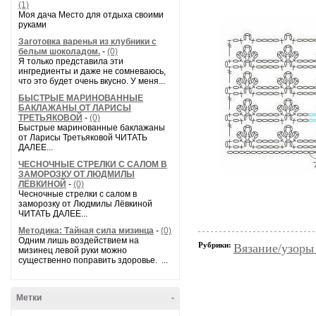
(1)
Моя дача Место для отдыха своими
руками
Заготовка варенья из клубники с
белым шоколадом.
-
(0)
Я только представила эти
ингредиенты и даже не сомневаюсь,
что это будет очень вкусно. У меня...
БЫСТРЫЕ МАРИНОВАННЫЕ
БАКЛАЖАНЫ ОТ ЛАРИСЫ
ТРЕТЬЯКОВОЙ
-
(0)
Быстрые маринованные баклажаны
от Ларисы Третьяковой ЧИТАТЬ
ДАЛЕЕ...
ЧЕСНОЧНЫЕ СТРЕЛКИ С САЛОМ В
ЗАМОРОЗКУ ОТ ЛЮДМИЛЫ
ЛЁВКИНОЙ
-
(0)
Чесночные стрелки с салом в
заморозку от Людмилы Лёвкиной
ЧИТАТЬ ДАЛЕЕ...
Методика: Тайная сила мизинца
-
(0)
Одним лишь воздействием на
Рубрики:
Вязание/узоры
мизинец левой руки можно
существенно поправить здоровье. ...
Метки
-