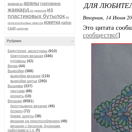
араны
ДЛЯ ЛЮБИТЕЛ
горловина
ананасы
жаккард
из
из джинсов
пластиковых бутылок
Вторник, 14 Июня 20
из
кокетка
набор
полиэтиленовых пакетов
Это цитата соо
сыр
шапочки
сообщество!
]
Рубрики
-
Бижутерия, аксессуары
(910)
бижутерия вязаная
(346)
пуговицы
(42)
Вилка
(44)
Выкройки
(388)
выкройки вязание
(119)
выкройки шитье
(260)
Вышивка
(337)
лентами
(88)
изонить
(10)
Вязание
(8581)
безотрывное вязание
(46)
болеро
(72)
брюки, шорты
(38)
вязание на приспособлениях
(48)
вязание с бисером, бусинами,
пайетками и т.д.
(5)