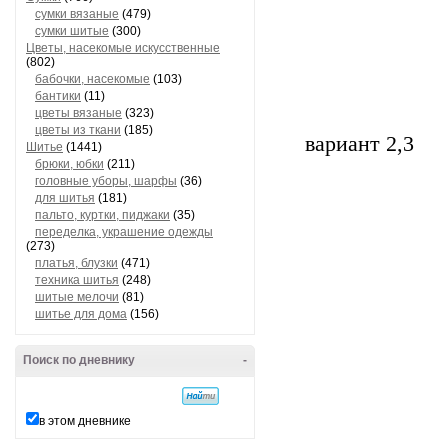
сумки вязаные
(479)
сумки шитые
(300)
Цветы, насекомые искусственные
(802)
бабочки, насекомые
(103)
бантики
(11)
цветы вязаные
(323)
цветы из ткани
(185)
вариант 2,3
Шитье
(1441)
брюки, юбки
(211)
головные уборы, шарфы
(36)
для шитья
(181)
пальто, куртки, пиджаки
(35)
переделка, украшение одежды
(273)
платья, блузки
(471)
техника шитья
(248)
шитые мелочи
(81)
шитье для дома
(156)
Поиск по дневнику
-
в этом дневнике