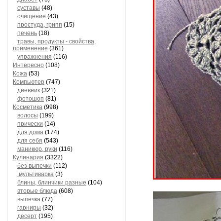
суставы
(48)
очищение
(43)
простуда, грипп
(15)
печень
(18)
травы, продукты - свойства,
применение
(361)
упражнения
(116)
Интересно
(108)
Кожа
(53)
Компьютер
(747)
дневник
(321)
фотошоп
(81)
Косметика
(998)
волосы
(199)
прически
(14)
для дома
(174)
для себя
(543)
маникюр, руки
(116)
Кулинария
(3322)
без выпечки
(112)
мультиварка
(3)
блины, блинчики разные
(104)
вторые блюда
(608)
выпечка
(77)
гарниры
(32)
десерт
(195)