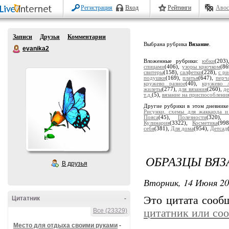
Регистрация
Вход
Рейтинги
Авос
Записи
Друзья
Комментарии
Выбрана рубрика
Вязание
.
evanika2
Вложенные рубрики:
юбки
(203
спицами
(406),
узоры крючком
(8
свитеры
(158),
салфетки
(228),
с р
подушки
(169),
платья
(647),
перч
кружево разное
(40),
кружево л
жилеты
(277),
для вязания
(260),
де
т.д.
(5),
вязание на приспособлени
Другие рубрики в этом дневник
Рисунки, схемы для жаккарда и
Пояса
(45),
Полезности
(320),
Кулинария
(3322),
Косметика
(99
себя
(381),
Для дома
(954),
Детсад
ОБРАЗЦЫ ВЯ
В друзья
Вторник, 14 Июня 20
Это цитата соо
Цитатник
-
Все (23329)
цитатник или со
Место для отдыха своими руками
-