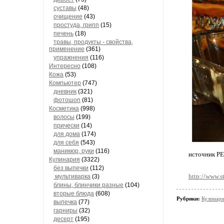
суставы
(48)
очищение
(43)
простуда, грипп
(15)
печень
(18)
травы, продукты - свойства,
применение
(361)
упражнения
(116)
Интересно
(108)
Кожа
(53)
Компьютер
(747)
дневник
(321)
фотошоп
(81)
Косметика
(998)
волосы
(199)
прически
(14)
для дома
(174)
для себя
(543)
маникюр, руки
(116)
источник Р
Кулинария
(3322)
без выпечки
(112)
http://www.
мультиварка
(3)
блины, блинчики разные
(104)
вторые блюда
(608)
Рубрики:
Кулинари
выпечка
(77)
гарниры
(32)
десерт
(195)