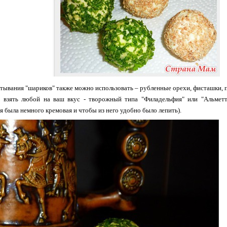
атывания "шариков" также можно использовать – рубленные орехи, фисташки, па
взять любой на ваш вкус - творожный типа "Филадельфия" или "Альметте"
я была немного кремовая и чтобы из него удобно было лепить).