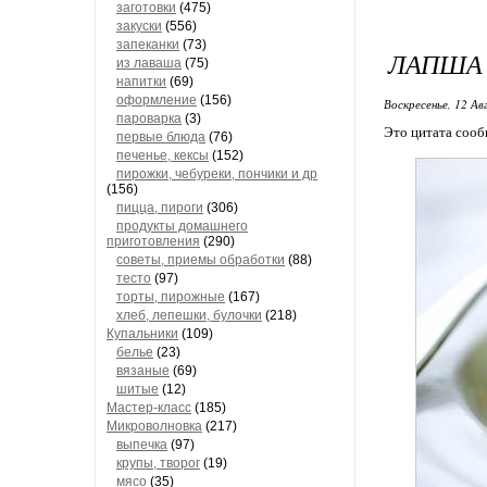
заготовки
(475)
закуски
(556)
запеканки
(73)
ЛАПША 
из лаваша
(75)
напитки
(69)
оформление
(156)
Воскресенье, 12 Ав
пароварка
(3)
Это цитата соо
первые блюда
(76)
печенье, кексы
(152)
пирожки, чебуреки, пончики и др
(156)
пицца, пироги
(306)
продукты домашнего
приготовления
(290)
советы, приемы обработки
(88)
тесто
(97)
торты, пирожные
(167)
хлеб, лепешки, булочки
(218)
Купальники
(109)
белье
(23)
вязаные
(69)
шитые
(12)
Мастер-класс
(185)
Микроволновка
(217)
выпечка
(97)
крупы, творог
(19)
мясо
(35)