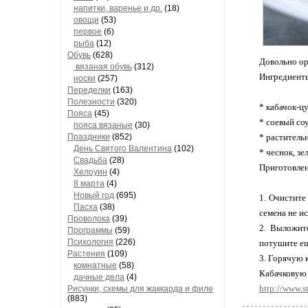
напитки, варенье и др.
(18)
овощи
(53)
первое
(6)
рыба
(12)
Обувь
(628)
Довольно ор
вязаная обувь
(312)
Ингредиент
носки
(257)
Переделки
(163)
Полезности
(320)
* кабачок-ц
Пояса
(45)
* соевый со
пояса вязаные
(30)
Праздники
(852)
* раститель
День Святого Валентина
(102)
* чеснок, зе
Свадьба
(28)
Приготовлен
Хелоуин
(4)
8 марта
(4)
Новый год
(695)
1. Очистите
Пасха
(38)
семена не и
Проволока
(39)
2. Выложите
Программы
(59)
Психология
(226)
потушите ещ
Растения
(109)
3. Горячую 
комнатные
(58)
Кабачковую 
дачные дела
(4)
http://www.
Рисунки, схемы для жаккарда и филе
(883)