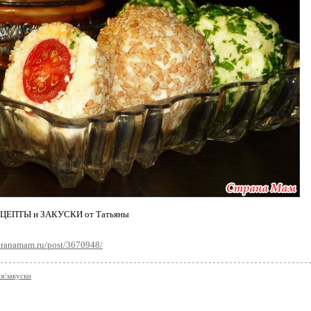
ЕЦЕПТЫ и ЗАКУСКИ от Татьяны
stranamam.ru/post/3670948/
я/закуски