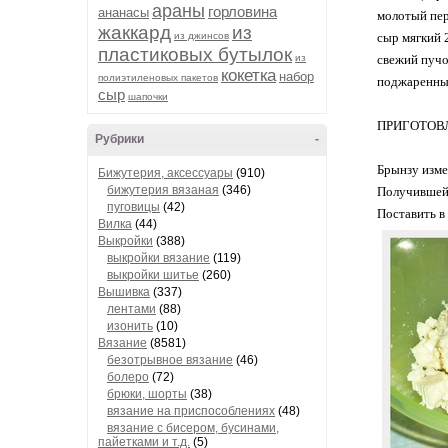
араны
горловина
ананасы
молотый пер
жаккард
из
из джинсов
сыр мягкий 2
пластиковых бутылок
из
свежий пуч
кокетка
набор
полиэтиленовых пакетов
поджаренны
сыр
шапочки
ПРИГОТОВ
Рубрики
-
Брынзу изме
Бижутерия, аксессуары
(910)
бижутерия вязаная
(346)
Получившейс
пуговицы
(42)
Поставить в 
Вилка
(44)
Выкройки
(388)
выкройки вязание
(119)
выкройки шитье
(260)
Вышивка
(337)
лентами
(88)
изонить
(10)
Вязание
(8581)
безотрывное вязание
(46)
болеро
(72)
брюки, шорты
(38)
вязание на приспособлениях
(48)
вязание с бисером, бусинами,
пайетками и т.д.
(5)