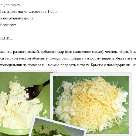
ец по вкусу
 ст. л. или масло сливочное 1 ст. л.
ок петрушки/укропа
й кунжут
ЛЕНИE:
льчить, размять вилкой, добавить сыр (или сливочное масло), чеснок, чёрный 
я сырной массой облепить помидорки, придать им форму шара и обкатать в м
холодильник на полчаса и... можно подавать к столу. Брынза с помидорками - о