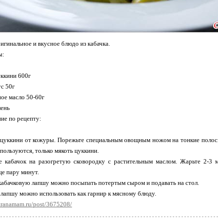
игинальное и вкусное блюдо из кабачка.
ы:
уккини 600г
ус 50г
ное масло 50-60г
лень
ие по рецепту:
 цуккини от кожуры. Порежьте специальным овощным ножом на тонкие полосы 
спользуются, только мякоть цуккини.
 кабачок на разогретую сковородку с растительным маслом. Жарьте 2-3 ми
е пару минут.
кабачковую лапшу можно посыпать потертым сыром и подавать на стол.
лапшу можно использовать как гарнир к мясному блюду.
stranamam.ru/post/3675208/