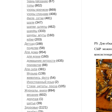
ткань+вязание
(67)
топы
(802)
узоры крючком
(869)
узоры спицами
(406)
филе, сетки
(481)
шали
(347)
шапки, шляпы
(462)
шарфы
(333)
шнуры, жгуты
(160)
юбки
(203)
PS: Для обк
Детсад
(188)
поделки
(58)
СЫР можно 
Для дома
(954)
консистенци
для кухни
(160)
домашние хитрости
(435)
прихватки
(88)
Для себя
(381)
Музыка
(139)
живопись, фото
(54)
Иностранный язык
(2)
Стихи, цитаты, проза
(105)
Журналы, книги
(894)
вязание
(602)
декупаж
(1)
шитье
(39)
Здоровье
(1121)
диабет
(75)