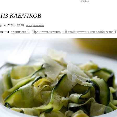
ИЗ КАБАЧКОВ
густа 2012 г. 02:01
+ в цитатник
бщения
принцеска_1
[
Прочитать целиком
+
В свой цитатник или сообщество!
]