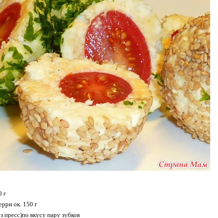
0 г
рри ок. 150 г
з пресс)по вкусу пару зубков