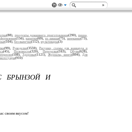
отки
(88),
продукты домашнего приготовления
(290),
пицца,
оформление
(156),
напитки
(69),
из лаваша
(75),
запеканки
(73),
ные
(104),
без выпечки
(112),
мультиварка
(3)
лки
(99),
Рукоделие
(3559),
Рисунки, схемы для жаккарда и
са
(45),
Полезности
(320),
Переделки
(163),
Обувь
(628),
нтересно
(108),
Здоровье
(1121),
Журналы, книги
(894),
Для
аксессуары
(910)
С БРЫНЗОЙ И
вас своим вкусом!