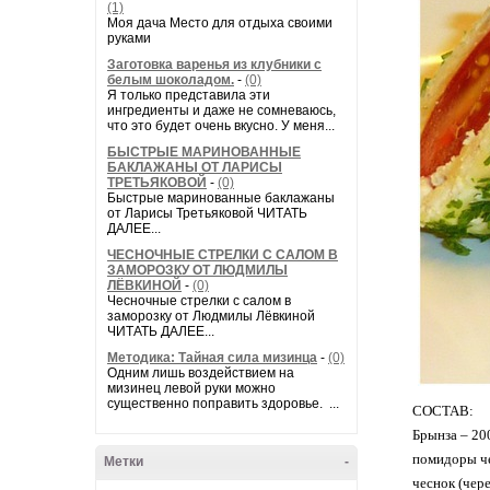
(1)
Моя дача Место для отдыха своими
руками
Заготовка варенья из клубники с
белым шоколадом.
-
(0)
Я только представила эти
ингредиенты и даже не сомневаюсь,
что это будет очень вкусно. У меня...
БЫСТРЫЕ МАРИНОВАННЫЕ
БАКЛАЖАНЫ ОТ ЛАРИСЫ
ТРЕТЬЯКОВОЙ
-
(0)
Быстрые маринованные баклажаны
от Ларисы Третьяковой ЧИТАТЬ
ДАЛЕЕ...
ЧЕСНОЧНЫЕ СТРЕЛКИ С САЛОМ В
ЗАМОРОЗКУ ОТ ЛЮДМИЛЫ
ЛЁВКИНОЙ
-
(0)
Чесночные стрелки с салом в
заморозку от Людмилы Лёвкиной
ЧИТАТЬ ДАЛЕЕ...
Методика: Тайная сила мизинца
-
(0)
Одним лишь воздействием на
мизинец левой руки можно
существенно поправить здоровье. ...
СОСТАВ:
Брынза – 20
помидоры че
Метки
-
чеснок (чере