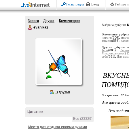
Регистрация
Вход
Рейтинги
Записи
Друзья
Комментарии
Выбрана рубрика
К
evanika2
Вложенные рубри
пироги
(306),
пиро
закуски
(556),
загот
Другие рубрики в
филе
(883),
Расте
Микроволновка
(21
себя
(381),
Для дом
ВКУСН
ПОМИД
В друзья
Воскресенье, 12 Ав
Это цитата соо
Это необычн
Цитатник
-
Все (23329)
Место для отдыха своими руками
-