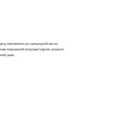
перец, перемешать до однородной массы.
елко порезанной петрушке/укропе, кунжуте.
чень даже.