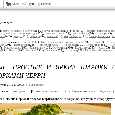
Авось
из (+ сутки) дневников
улинария
.
ки:
хлеб, лепешки, булочки
(218),
торты, пирожные
(167),
тесто
(97),
советы, приемы обраб
жки, чебуреки, пончики и др
(156),
печенье, кексы
(152),
первые блюда
(76),
пароварка
(3),
овки
(475),
десерт
(195),
гарниры
(32),
выпечка
(77),
вторые блюда
(608),
блины, блинчики раз
 этом дневнике:
Шитье
(1441),
Цветы, насекомые искусственные
(802),
Сумки
(766),
Ссы
ния
(109),
Психология
(226),
Программы
(59),
Проволока
(39),
Праздники
(852),
Поя
7),
Мастер-класс
(185),
Купальники
(109),
Косметика
(998),
Компьютер
(747),
Кожа
(53),
И
а
(954),
Детсад
(188),
Вязание
(8581),
Вышивка
(337),
Выкройки
(388),
Вилка
(44),
Бижутерия, 
ЫЕ, ПРОСТЫЕ И ЯРКИЕ ШАРИКИ 
ОРКАМИ ЧЕРРИ
густа 2012 г. 02:02
+ в цитатник
бщения
принцеска_1
[
Прочитать целиком
+
В свой цитатник или сообщество!
]
ая, вкусная, яркая и простая в приготовлении закуска! Она удивит и порадует 