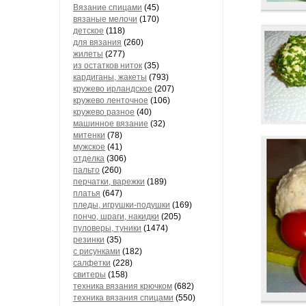
Вязание спицами
(45)
вязаные мелочи
(170)
детское
(118)
для вязания
(260)
жилеты
(277)
из остатков ниток
(35)
кардиганы, жакеты
(793)
кружево ирландское
(207)
кружево ленточное
(106)
кружево разное
(40)
машинное вязание
(32)
митенки
(78)
мужское
(41)
отделка
(306)
пальто
(260)
перчатки, варежки
(189)
платья
(647)
пледы, игрушки-подушки
(169)
пончо, шраги, накидки
(205)
пуловеры, туники
(1474)
резинки
(35)
с рисунками
(182)
салфетки
(228)
свитеры
(158)
техника вязания крючком
(682)
техника вязания спицами
(550)