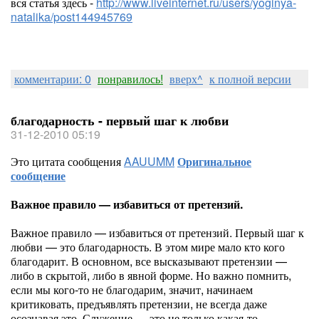
вся статья здесь -
http://www.liveinternet.ru/users/yoginya-
natalika/post144945769
комментарии: 0
понравилось!
вверх^
к полной версии
благодарность - первый шаг к любви
31-12-2010 05:19
Это цитата сообщения
AAUUMM
Оригинальное
сообщение
Важное правило — избавиться от претензий.
Важное правило — избавиться от претензий. Первый шаг к
любви — это благодарность. В этом мире мало кто кого
благодарит. В основном, все высказывают претензии —
либо в скрытой, либо в явной форме. Но важно помнить,
если мы кого-то не благодарим, значит, начинаем
критиковать, предъявлять претензии, не всегда даже
осознавая это. Служение — это не только какая-то