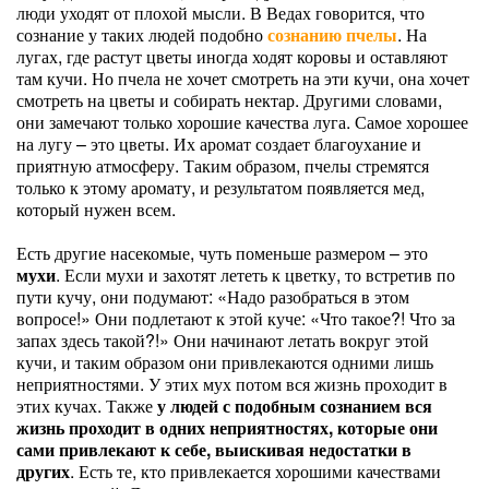
люди уходят от плохой мысли. В Ведах говорится, что
сознание у таких людей подобно
сознанию пчелы
. На
лугах, где растут цветы иногда ходят коровы и оставляют
там кучи. Но пчела не хочет смотреть на эти кучи, она хочет
смотреть на цветы и собирать нектар. Другими словами,
они замечают только хорошие качества луга. Самое хорошее
на лугу – это цветы. Их аромат создает благоухание и
приятную атмосферу. Таким образом, пчелы стремятся
только к этому аромату, и результатом появляется мед,
который нужен всем.
Есть другие насекомые, чуть поменьше размером – это
мухи
. Если мухи и захотят лететь к цветку, то встретив по
пути кучу, они подумают: «Надо разобраться в этом
вопросе!» Они подлетают к этой куче: «Что такое?! Что за
запах здесь такой?!» Они начинают летать вокруг этой
кучи, и таким образом они привлекаются одними лишь
неприятностями. У этих мух потом вся жизнь проходит в
этих кучах. Также
у людей с подобным сознанием вся
жизнь проходит в одних неприятностях, которые они
сами привлекают к себе, выискивая недостатки в
других
. Есть те, кто привлекается хорошими качествами