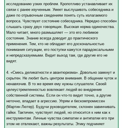
исследованию узких проблем. Кропотливо устанавливает их
связи с ранее изученным. Умеет выслушивзть собеседника и
даже по отрывочным сведениям понять суть излагаемого
вопроса. Чувствует состояние собеседника. Нередко способен
слышать сразу двух говорящих. Высокая норма одиночества.
Мало читает, много размышляет — это его любимое
состояние. Знание всегда доводит до практического
применения. Тем, кто не обладает его доскональностью
понимания ситуации, его поступки кажутся парадоксальными
и непредсказуемыми. Видит выход там, где другие его не
видят.
4. «Смесь деликатности и авантюризма». Довольно замкнут и
скрытен. Не любит быть центром внимания. В общении чуток и
ненавязчив. В то же время ему нужны слушатели. Своей
целеустремленностью вовлекает людей во внедрение
собственной системы. Если он что-то видит точно, а другие
неточно, впадает в агрессию. Упрям и бескомпромиссен
(Мартин Лютер). Будучи руководителем, склонен завинчивать
гайки. Тактичен, чувствует людей, но относится к ним как к
инструментам. Личные чувства симпатии и антипатии его при
этом не отвлекают, важны результаты. Этику подчиняет