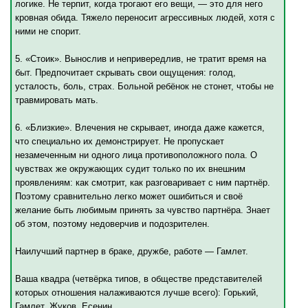
логике. Не терпит, когда трогают его вещи, — это для него
кровная обида. Тяжело переносит агрессивных людей, хотя с
ними не спорит.
5. «Стоик». Вынослив и непривередлив, не тратит время на
быт. Предпочитает скрывать свои ощущения: голод,
усталость, боль, страх. Больной ребёнок не стонет, чтобы не
травмировать мать.
6. «Близкие». Влечения не скрывает, иногда даже кажется,
что специально их демонстрирует. Не пропускает
незамеченным ни одного лица противоположного пола. О
чувствах же окружающих судит только по их внешним
проявлениям: как смотрит, как разговаривает с ним партнёр.
Поэтому сравнительно легко может ошибиться и своё
желание быть любимым принять за чувство партнёра. Знает
об этом, поэтому недоверчив и подозрителен.
Наилучший партнер в браке, дружбе, работе — Гамлет.
Ваша квадра (четвёрка типов, в обществе представителей
которых отношения налаживаются лучше всего): Горький,
Гамлет, Жуков, Есенин.