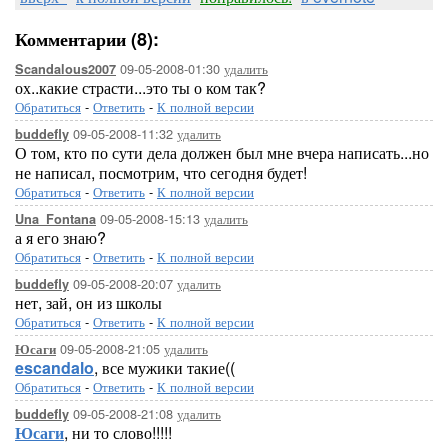
Комментарии (8):
09-05-2008-01:30
удалить
Scandalous2007
ох..какие страсти...это ты о ком так?
Обратиться
-
Ответить
-
К полной версии
09-05-2008-11:32
удалить
buddefly
О том, кто по сути дела должен был мне вчера написать...но
не написал, посмотрим, что сегодня будет!
Обратиться
-
Ответить
-
К полной версии
09-05-2008-15:13
удалить
Una_Fontana
а я его знаю?
Обратиться
-
Ответить
-
К полной версии
09-05-2008-20:07
удалить
buddefly
нет, зай, он из школы
Обратиться
-
Ответить
-
К полной версии
09-05-2008-21:05
удалить
Юсаги
escandalo
, все мужики такие((
Обратиться
-
Ответить
-
К полной версии
09-05-2008-21:08
удалить
buddefly
Юсаги
, ни то слово!!!!!