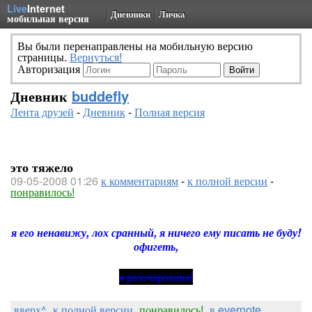
Live
Internet
Дневники
Личка
мобильная версия
Вы были перенаправлены на мобильную версию
страницы.
Вернуться!
Авторизация
Дневник
buddefly
Лента друзей
-
Дневник
-
Полная версия
это тяжело
09-05-2008 01:26
к комментариям
-
к полной версии
-
понравилось!
я его ненавижу, лох сранный, я ничего ему писать не
буду!
офигеть,
я разочарована!
вверх^
к полной версии
понравилось!
в evernote