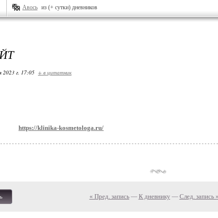
Авось
из (+ сутки) дневников
ЙТ
я 2023 г. 17:05
+ в цитатник
https://klinika-kosmetologa.ru/
« Пред. запись
—
К дневнику
—
След. запись 
ь