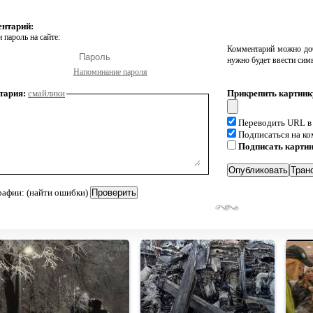
ентарий:
 пароль на сайте:
Комментарий можно доб
нужно будет ввести сим
Напоминание пароля
тария:
смайлики
Прикрепить картинк
Переводить URL в
Подписаться на к
Подписать карти
рафии: (найти ошибки)