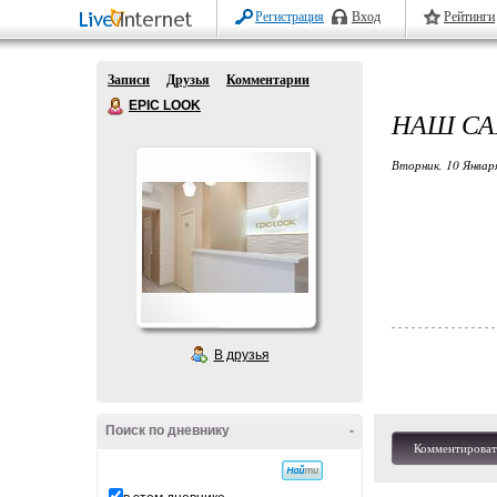
Регистрация
Вход
Рейтинги
Записи
Друзья
Комментарии
EPIC LOOK
НАШ СА
Вторник, 10 Январ
В друзья
Поиск по дневнику
-
Комментироват