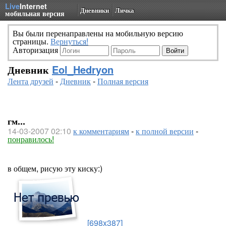
Live
Internet
Дневники
Личка
мобильная версия
Вы были перенаправлены на мобильную версию
страницы.
Вернуться!
Авторизация
Дневник
Eol_Hedryon
Лента друзей
-
Дневник
-
Полная версия
гм...
14-03-2007 02:10
к комментариям
-
к полной версии
-
понравилось!
в общем, рисую эту киску:)
[698x387]