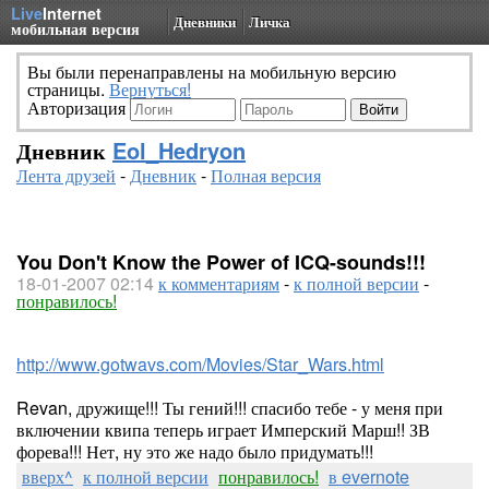
Live
Internet
Дневники
Личка
мобильная версия
Вы были перенаправлены на мобильную версию
страницы.
Вернуться!
Авторизация
Дневник
Eol_Hedryon
Лента друзей
-
Дневник
-
Полная версия
You Don't Know the Power of ICQ-sounds!!!
18-01-2007 02:14
к комментариям
-
к полной версии
-
понравилось!
http://www.gotwavs.com/Movies/Star_Wars.html
Revan, дружище!!! Ты гений!!! спасибо тебе - у меня при
включении квипа теперь играет Имперский Марш!! ЗВ
форева!!! Нет, ну это же надо было придумать!!!
вверх^
к полной версии
понравилось!
в evernote