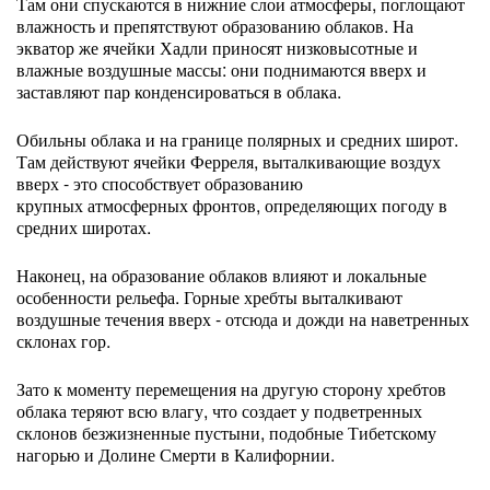
Там они спускаются в нижние слои атмосферы, поглощают
влажность и препятствуют образованию облаков. На
экватор же ячейки Хадли приносят низковысотные и
влажные воздушные массы: они поднимаются вверх и
заставляют пар конденсироваться в облака.
Обильны облака и на границе полярных и средних широт.
Там действуют ячейки Ферреля, выталкивающие воздух
вверх - это способствует образованию
крупных атмосферных фронтов, определяющих погоду в
средних широтах.
Наконец, на образование облаков влияют и локальные
особенности рельефа. Горные хребты выталкивают
воздушные течения вверх - отсюда и дожди на наветренных
склонах гор.
Зато к моменту перемещения на другую сторону хребтов
облака теряют всю влагу, что создает у подветренных
склонов безжизненные пустыни, подобные Тибетскому
нагорью и Долине Смерти в Калифорнии.