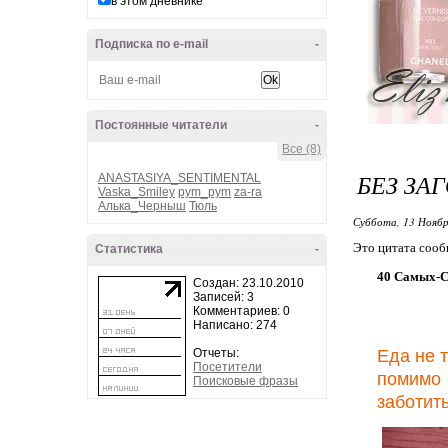
в этом дневнике
Подписка по e-mail
-
Постоянные читатели
-
Все (8)
БЕЗ ЗА
ANASTASIYA_SENTIMENTAL
Vaska_Smiley
pym_pym
za-ra
Алька_Черныш
Тюль
Суббота, 13 Ноябр
Это цитата соо
Статистика
-
40 Самых-
Создан: 23.10.2010
Записей: 3
Комментариев: 0
Написано: 274
Отчеты:
Еда не 
Посетители
помимо 
Поисковые фразы
заботит