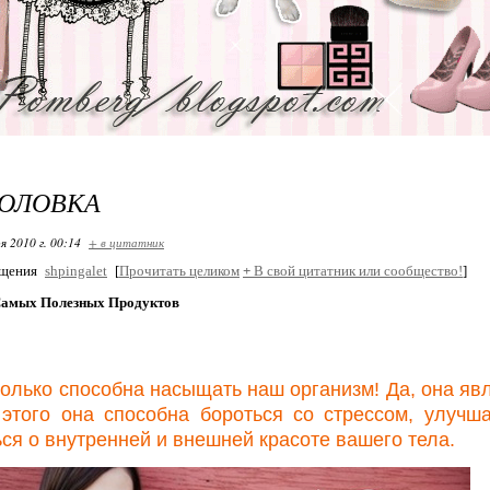
ГОЛОВКА
я 2010 г. 00:14
+ в цитатник
бщения
shpingalet
[
Прочитать целиком
+
В свой цитатник или сообщество!
]
Самых Полезных Продуктов
только способна насыщать наш организм! Да, она явл
этого она способна бороться со стрессом, улучша
ься о внутренней и внешней красоте вашего тела.