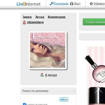
Регистрация
Вход
Рейтинги
Записи
Друзья
Комментарии
Создать дневник
elizpomberg
В друзья
Поиск по дневнику
-