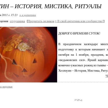
ИН – ИСТОРИЯ, МИСТИКА, РИТУАЛЫ
я 2011 г. 15:23
+ в цитатник
бщения
отдушинка
[
Прочитать целиком
+
В свой цитатник или сообщество!
]
ДОБРОГО ВРЕМЕНИ СУТОК!
В праздничном календаре многи
подготовку к которым начинают з
октября на 1 ноября, праздник, 
«ведьмовских сил». Яркий карнав
комично-ужасных рожиц из тыквы – 
Хеллоуин – История, Мистика, Рит
Ч
ки мировые