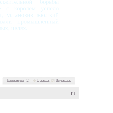
лжительной борьбы
ве с королем успело
ы, установив жесткий
овали промышленный
ных, целях.
Комментарии
(
0
)
Нравится
Поделиться
[1]