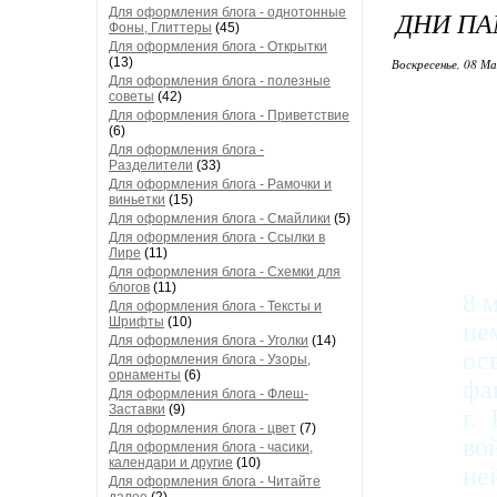
Для оформления блога - однотонные
ДНИ ПА
Фоны, Глиттеры
(45)
Для оформления блога - Открытки
(13)
Воскресенье, 08 Ма
Для оформления блога - полезные
советы
(42)
Для оформления блога - Приветствие
(6)
Для оформления блога -
Разделители
(33)
Для оформления блога - Рамочки и
виньетки
(15)
Для оформления блога - Смайлики
(5)
Для оформления блога - Ссылки в
Лире
(11)
Для оформления блога - Схемки для
блогов
(11)
8 
Для оформления блога - Тексты и
Шрифты
(10)
не
Для оформления блога - Уголки
(14)
ос
Для оформления блога - Узоры,
орнаменты
(6)
фа
Для оформления блога - Флеш-
Заставки
(9)
г.
Для оформления блога - цвет
(7)
во
Для оформления блога - часики,
календари и другие
(10)
не
Для оформления блога - Читайте