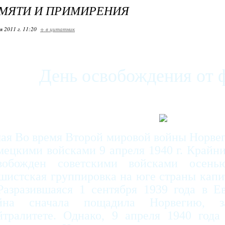
МЯТИ И ПРИМИРЕНИЯ
я 2011 г. 11:20
+ в цитатник
День освобождения от
мая Во время Второй мировой войны Норве
мецкими войсками 9 апреля 1940 г. Крайн
вобожден советскими войсками осень
шистская группировка на юге страны капи
 Разразившаяся 1 сентября 1939 года в Е
йна сначала пощадила Норвегию, 
йтралитете. Однако, 9 апреля 1940 года