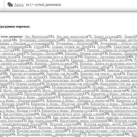
Авось
из (+ сутки) дневников
раздники мировые
.
 этом дневнике:
Это Интересно
(31),
Это вам пригодится
(7),
Этикет история
(2),
Этикет
(
ы мира
(18),
Художники современности
(8),
Художники прошлого
(25),
Художники заруб
жники - Рассказы о художниках
(5),
Художники - Портреты
(18),
Художники - Города гл
ские публикации
(23),
Стихи
(33),
Ссылки уроков на Лире
(11),
Спорт
(0),
Сказочный ми
 - Соусы
(19),
Рецепты - Салаты и холодные закуски
(47),
Рецепты - Сайты по кулинарии
(
- пироги к чаю
(27),
Рецепты - Пироги
(49),
Рецепты - Первые блюда
(13),
Рецепты - Напитки
ение тесто
(5),
Рецепты - Заготовки ягод и фруктов
(16),
Рецепты - Заготовки овощей
(40),
Р
ы - Вторые блюда
(23),
Рецепты - булочки
(5),
Рецепты - Блюда из фруктов и ягод
(13),
Р
з овощей и грибов
(63),
Рецепты - Блюда из мясо
(73),
Рецепты - Блюда из молочных продук
ия - история русской церкви
(6),
Религия - Иконы
(6),
Религиозные сайты
(7),
Религиозные п
нтом
(8),
Рамочки с Лиры и моих друзей
(75),
Рамочки с картинкой
(26),
Рамочки с драгоце
е
(10),
Рамочки кружевные
(4),
Рамочки для фото
(8),
Рамочки для текста - коды
(5),
Рамочк
тов
(10),
Рамочки для видио
(2),
Рамочки Mail.ru
(6),
Рамочки - плееры
(1),
Рамочка-скиле
огия человека - статьи
(5),
Психологические тесты
(3),
Притчи
(11),
Приметы нашей жиз
ление
(11),
Основы религии
(5),
Нужные программы для работы
(9),
Наша жизнь (что нас жд
о
(32),
Музыкальная подборка
(84),
Музыкальная открытка
(3),
Музыка - Опера, оперетта
(3)
8),
Мода - История моды
(1),
Мода - Атрибуты женской одежды
(5),
Мифы и легенды
(4),
Маг
 астрологии
(2),
Магические сайты
(0),
Компьютер совет
(37),
Клипарты и фоны - цветы и ли
(13),
Клипарты и фоны - Сказочные
(12),
Клипарты и фоны - Религия
(9),
Клипарты и фоны
ы и фоны - Праздничные
(21),
Клипарты и фоны - Пейзажи и природа
(35),
Клипарты и 
- Морская тема
(15),
Клипарты и фоны - Молодые люди
(0),
Клипарты и фоны - Машины
(
апитки
(25),
Клипарты и фоны - животные и птицы
(43),
Клипарты и фоны - Дети и все о дет
ы и фоны - Водные суда
(1),
Клипарты и фоны - Времена года
(21),
Картинки юмористическ
),
Как создавать схемки
(4),
Как создавать коды и теги, работа с ними
(20),
Как работать с т
),
Как настроить блог (советы)
(9),
Как делать таблицу
(0),
Как делать рамочки с помошью
елать бродилку
(5),
Как делать банер
(4),
Как вставить любое сообщение
(36),
История стран
 дореволюционной России
(13),
История городов
(0),
История великих людей России
(4
тория - Время СССР
(14),
История - Великая Отечественная Война
(1),
Исторические места 
лубокой
(2),
Изделия своими руками - шитье
(67),
Изделия своими руками - сайты для рукоде
мещения
(4),
Изделия своими руками - вязание крючком
(72),
Изделия своими руками
(30),
Изд