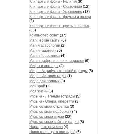
Клипарты и фоны - Религия
(9)
Клипарты и фоны - Сказочные
(12)
Клипарты и фоны - Украшение
(13)
Клипарты и фоны - фрукты и овощи
(2)
Клипарты и фоны - цветы и листья
(66)
Компьютер совет
(37)
Магические сайты
(0)
Магия астрологии
(2)
Магия гадания
(20)
Магия Гороскопов
(4)
Магия цифр, чисел и инициалов
(6)
Мифы и легенды
(4)
Мода - Атрибуты женской одежды
(5)
Мода - История моды
(1)
Мода для полных
(8)
Мой край
(2)
Моя жизнь
(6)
Музыка - Легенды эстрады
(5)
Музыка - Опера, оперетта
(3)
Музыкальная открытка
(3)
Музыкальная подборка
(84)
Музыкальные видио
(32)
Музыкальные сайты и радио
(8)
Народные ремесла
(4)
Наша жизнь (что нас ждет)
(6)