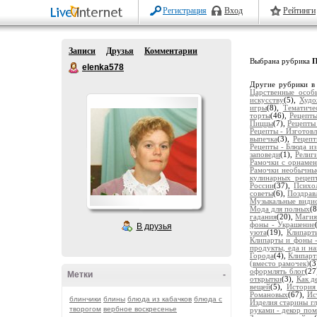
Регистрация
Вход
Рейтинги
Записи
Друзья
Комментарии
Выбрана рубрика
П
elenka578
Другие рубрики в
Царственные особ
искусству
(5),
Худо
игры
(8),
Тематиче
торты
(46),
Рецепты
Пиццы
(7),
Рецепты 
Рецепты - Изготовл
выпечка
(3),
Рецепт
Рецепты - Блюда и
заповеди
(1),
Религ
Рамочки с орнаме
Рамочки необычны
кулинарных рецеп
России
(37),
Психол
советы
(6),
Поздрав
Музыкальные види
Мода для полных
(
гадания
(20),
Магия
фоны - Украшение
В друзья
уюта
(19),
Клипарт
Клипарты и фоны 
продукты, еда и н
Города
(4),
Клипарт
(вместо рамочек)
(3
оформлять блог
(27
Метки
-
открытки
(3),
Как д
вещей
(5),
История
Романовых
(67),
Ис
блинчики
блины
блюда из кабачков
блюда с
Изделия старины г
творогом
вербное воскресенье
руками - декор по