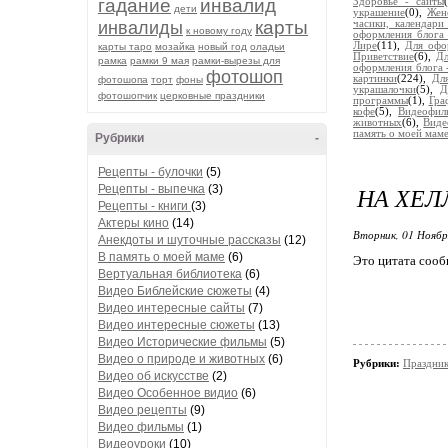
гадание
инвалид
Здоровье - сайты
дети
украшение
(0),
Жен
карты
инвалиды
часики, календари
к новому году
оформления блога 
Лире
(11),
Для офо
карты таро
мозайка
новый год
оладьи
Приветствие
(6),
Дл
рамка
рамки 9 мая
рамки-вырезы для
оформления блога 
фотошоп
картинки
(224),
Дл
фотошопа
торт
фоны
украшалочки
(5),
Д
фотошопчик
церковные праздники
программы
(1),
Гра
кофе
(5),
Видеофил
животных
(6),
Виде
память о моей мам
Рубрики
-
Рецепты - булочки
(5)
НА ХЕЛ
Рецепты - выпечка
(3)
Рецепты - книги
(3)
Актеры кино
(14)
Вторник, 01 Ноябр
Анекдоты и шуточные рассказы
(12)
В память о моей маме
(6)
Это цитата соо
Вертуальная библиотека
(6)
Видео Библейские сюжеты
(4)
Видео интересные сайты
(7)
Видео интересные сюжеты
(13)
Видео Исторические фильмы
(5)
Видео о природе и животных
(6)
Рубрики:
Праздни
Видео об искусстве
(2)
Видео Особенное видио
(6)
Видео рецепты
(9)
Видео фильмы
(1)
Видеоуроки
(10)