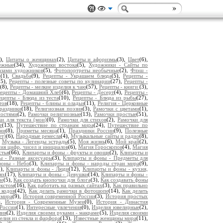
2),
Цитаты о женщинах
(2),
Цитаты и афоризмы
(3),
Цвет
(6),
ежные
(34),
Художники востока
(5),
Художники - Сайты по
азами художников
(5),
Фотопортреты необычные
(2),
Флэш -
р
(1),
Свадьба
(9),
Рецепты - Украшаем блюда
(5),
Рецепты -
25),
Рецепты - полезные советы по кулинарии
(27),
Рецепты -
(8),
Рецепты - мелкие изделия к чаю
(57),
Рецепты - книги
(3),
ецепты - Домашний Хлеб
(6),
Рецепты - Десерт
(4),
Рецепты -
ецепты - Блюда из теста
(10),
Рецепты - Блюда из рыбы
(27),
тов
(18),
Рецепты - блины и оладьи
(11),
Религия - Церковные
раздники
(18),
Религиозная поэзия
(3),
Рамочки с цветами
(1),
ностями
(2),
Рамочки религиозные
(13),
Рамочки простые
(51),
и для текста (мои)
(0),
Рамочки для стихов
(2),
Рамочки для
т
(13),
Путешествие по странам мира
(24),
Путешествие по
ни
(8),
Приметы месяца
(1),
Праздники России
(9),
Полезные
ет)
(6),
Народные ремесла
(4),
Музыкальные сайты и радио
(8),
,
Музыка - Легенды эстрады
(5),
Моя жизнь
(6),
Мой край
(2),
ия цифр, чисел и инициалов
(6),
Магия Гороскопов
(4),
Магия
стья
(66),
Клипарты и фоны - фрукты и овощи
(2),
Клипарты и
 - Разные аксесуары
(3),
Клипарты и фоны - Предметы для
фоны - Небо
(3),
Клипарты и фоны - народы стран мира
(9),
0),
Клипарты и фоны - Люди
(12),
Клипарты и фоны - кухня,
ях
(17),
Клипарты и фоны - Девушки
(14),
Клипарты и фоны -
ие
(5),
Как создать кнопочки для блога
(3),
Как создавать фоны
екстом
(16),
Как работать на разных сайтах
(3),
Как правильно
 кодов
(42),
Как делать рамочки в фотошопе
(14),
Как делать
 мира
(9),
История современной России
(3),
История простых
),
История - Современные Музеи
(0),
История - Династия
России
(1),
Интересные увлечения
(0),
Изделия ювелирные
(2),
лия
(2),
Изделия своими руками - макраме
(5),
Изделия своими
елия из стекла и фарфора
(13),
Известные женщины мира
(11),