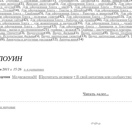
(2),
Здоровье - Полезные советы
(11),
Здоровье
(13),
Заговоры
(1),
Жизнь инвалидов
(2
ские вопросы
(1),
Женские аксесуары
(5),
Для оформления блога - эпиграфы
(3),
Для офор
 и другие
(10),
Для оформления блога - цвет
(7),
Для оформления блога - Флеш-Застав
- Уголки
(14),
Для оформления блога - Тексты и Шрифты
(10),
Для оформления блога -
рмления блога - Смайлики
(5),
Для оформления блога - Рамочки и виньетки
(15),
Для офо
я оформления блога - полезные советы
(42),
Для оформления блога - Открытки
(13),
Для
- нужные сайты
(42),
Для оформления блога - Наборы для дизайна
(96),
Для оформления бл
я оформления блога - для коментариев и надписей
(35),
Для оформления блога - дизай
ля оформления блога - Бордюры
(12),
Для оформления блога - Анимация и блестяшк
фика - маски и их применение
(21),
графика - колажи
(7),
Графика - инструменты и плагины
ьмы Оперетта
(3),
Видеоуроки
(10),
Видео фильмы
(1),
Видео рецепты
(9),
Видео Особен
о Исторические фильмы
(5),
Видео интересные сюжеты
(13),
Видео интересные сайты
(7),
е
(6),
Анекдоты и шуточные рассказы
(12),
Актеры кино
(14)
ЛОУИН
я 2011 г. 15:26
+ в цитатник
бщения
МедвеженокМ
[
Прочитать целиком
+
В свой цитатник или сообщество
Читать далее...
ки мировые