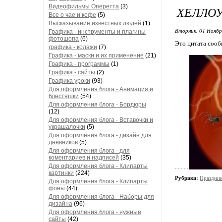
Видеофильмы Оперетта
(3)
ХЕЛЛОУ
Все о чае и кофе
(5)
Высказывание известных людей
(1)
Вторник, 01 Ноябр
Графика - инструменты и плагины
фотошопа
(6)
Это цитата соо
графика - колажи
(7)
Графика - маски и их применение
(21)
Графика - программы
(1)
Графика - сайты
(2)
Графика уроки
(93)
Для оформления блога - Анимация и
блестяшки
(54)
Для оформления блога - Бордюры
(12)
Для оформления блога - Вставочки и
украшалочки
(5)
Для оформления блога - дизайн для
дневников
(5)
Для оформления блога - для
коментариев и надписей
(35)
Для оформления блога - Клипарты
картинки
(224)
Рубрики:
Праздни
Для оформления блога - Клипарты
фоны
(44)
Для оформления блога - Наборы для
дизайна
(96)
Для оформления блога - нужные
сайты
(42)