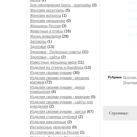
далее
(2)
на
Для оформления блога - эпиграфы
(3)
ок
Женские аксесуары
(5)
Женские вопросы
(1)
эв
Женские украшение
(0)
ок
Женщины России
(3)
Животные и птицы
(16)
по
Жизнь инвалидов
(29)
Заговоры
(1)
Здоровье
(13)
Здоровье - Полезные советы
(11)
Здоровье - сайты
(2)
Известные женщины мира
(11)
Изделия из стекла и фарфора
(13)
Изделия своими руками
(30)
Рубрики:
История 
Изделия своими руками - вязание
крючком
(72)
Праздни
Изделия своими руками - декор
помещения
(4)
Изделия своими руками - макраме
(5)
Изделия своими руками - сайты для
рукоделия
(2)
Изделия своими руками - шитье
(67)
Страницы:
Изделия старины глубокой
(2)
Изделия ювелирные
(2)
Интересные увлечения
(0)
Исторические места России
(1)