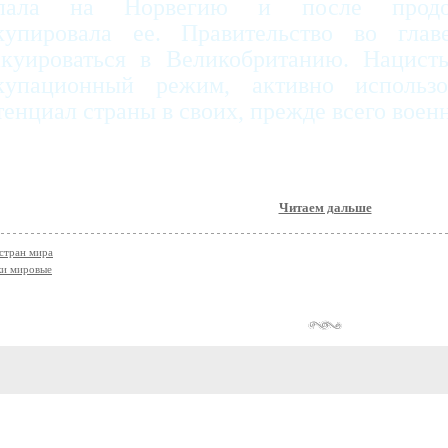
пала на Норвегию и после продо
купировала ее. Правительство во гла
акуироваться в Великобританию. Нацист
купационный режим, активно использ
тенциал страны в своих, прежде всего воен
Читаем дальше
стран мира
ки мировые