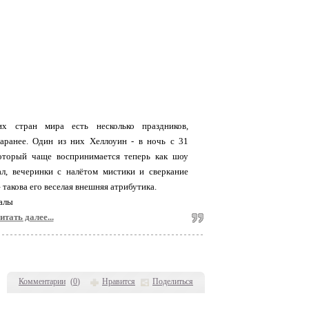
х стран мира есть несколько праздников,
аранее. Один из них Хеллоуин - в ночь с 31
который чаще воспринимается теперь как шоу
ал, вечеринки с налётом мистики и сверкание
такова его веселая внешняя атрибутика.
уалы
итать далее...
Комментарии
(
0
)
Нравится
Поделиться