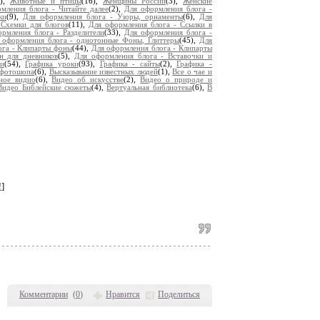
9),
Животные и птицы
(16),
Женщины России
(3),
Женские
мления блога - Читайте далее
(2),
Для оформления блога -
ки
(9),
Для оформления блога - Узоры, орнаменты
(6),
Для
 Схемки для блогов
(11),
Для оформления блога - Ссылки в
рмления блога - Разделители
(33),
Для оформления блога -
 оформления блога - однотонные Фоны, Глиттеры
(45),
Для
ога - Клипарты фоны
(44),
Для оформления блога - Клипарты
н для дневников
(5),
Для оформления блога - Вставочки и
и
(54),
Графика уроки
(93),
Графика - сайты
(2),
Графика -
 фотошопа
(6),
Высказывание известных людей
(1),
Все о чае и
ное видио
(6),
Видео об искусстве
(2),
Видео о природе и
Видео Библейские сюжеты
(4),
Вертуальная библиотека
(6),
В
!
]
Комментарии
(
0
)
Нравится
Поделиться