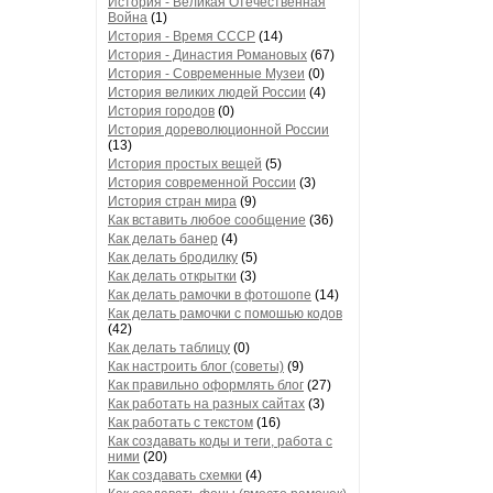
История - Великая Отечественная
Война
(1)
История - Время СССР
(14)
История - Династия Романовых
(67)
История - Современные Музеи
(0)
История великих людей России
(4)
История городов
(0)
История дореволюционной России
(13)
История простых вещей
(5)
История современной России
(3)
История стран мира
(9)
Как вставить любое сообщение
(36)
Как делать банер
(4)
Как делать бродилку
(5)
Как делать открытки
(3)
Как делать рамочки в фотошопе
(14)
Как делать рамочки с помошью кодов
(42)
Как делать таблицу
(0)
Как настроить блог (советы)
(9)
Как правильно оформлять блог
(27)
Как работать на разных сайтах
(3)
Как работать с текстом
(16)
Как создавать коды и теги, работа с
ними
(20)
Как создавать схемки
(4)