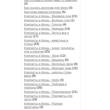
Как создавать фоны (вместо рамочек)
(3)
Как создать кнопочки для блога
(3)
Картинки юмористические
(5)
Клипарты и фоны - Времена года
(21)
Клипарты и фоны - Водные суда
(1)
Клипарты и фоны - Города
(4)
Клипарты и фоны - Девушки
(14)
Клипарты и фоны - Дети и все о
детях
(17)
Клипарты и фоны - животные и
птицы
(43)
Клипарты и фоны - кухня, продукты,
еда и напитки
(25)
Клипарты и фоны - Люди
(12)
Клипарты и фоны - Машины
(0)
Клипарты и фоны - Молодые люди
(0)
Клипарты и фоны - Морская тема
(15)
Клипарты и фоны - народы стран
мира
(9)
Клипарты и фоны - Небо
(3)
Клипарты и фоны - Пейзажи и
природа
(35)
Клипарты и фоны - Праздничные
(21)
Клипарты и фоны - Предметы для
уюта
(19)
Клипарты и фоны - Разные
аксесуары
(3)