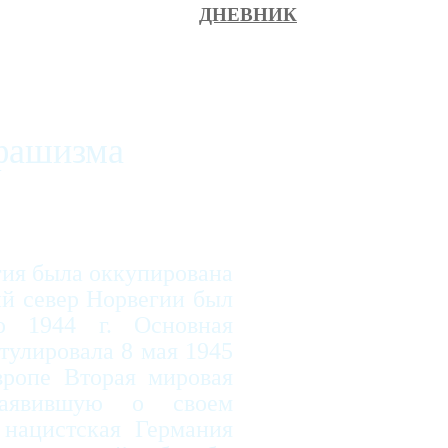
ДНЕВНИК
 фашизма
гия была оккупирована
ий север Норвегии был
ю 1944 г. Основная
тулировала 8 мая 1945
вропе Вторая мировая
заявившую о своем
 нацистская Германия