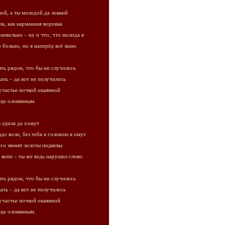
вой, а ты молодой да ловкий
ла, как карманная воровка
невольно – ну и что, что молода я
 больно, но я наперёд всё знаю.
ть рядом, что бы ни случилось
кать – да вот не получилось
счастье ночкой окаянной
дце оловянным.
 удила да хомут
адо воли, без тебя я головою в омут
ого звенят золоты подковы
 кони – ты же ведь нарушил слово.
ть рядом, что бы ни случилось
кать – да вот не получилось
счастье ночкой окаянной
дце оловянным.