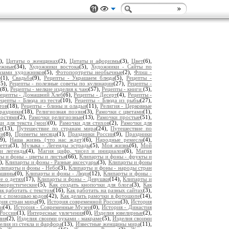
2),
Цитаты о женщинах
(2),
Цитаты и афоризмы
(3),
Цвет
(6),
ежные
(34),
Художники востока
(5),
Художники - Сайты по
азами художников
(5),
Фотопортреты необычные
(2),
Флэш -
р
(1),
Свадьба
(9),
Рецепты - Украшаем блюда
(5),
Рецепты -
25),
Рецепты - полезные советы по кулинарии
(27),
Рецепты -
(8),
Рецепты - мелкие изделия к чаю
(57),
Рецепты - книги
(3),
ецепты - Домашний Хлеб
(6),
Рецепты - Десерт
(4),
Рецепты -
ецепты - Блюда из теста
(10),
Рецепты - Блюда из рыбы
(27),
тов
(18),
Рецепты - блины и оладьи
(11),
Религия - Церковные
раздники
(18),
Религиозная поэзия
(3),
Рамочки с цветами
(1),
ностями
(2),
Рамочки религиозные
(13),
Рамочки простые
(51),
и для текста (мои)
(0),
Рамочки для стихов
(2),
Рамочки для
т
(13),
Путешествие по странам мира
(24),
Путешествие по
ни
(8),
Приметы месяца
(1),
Праздники России
(9),
Праздники
(9),
Наша жизнь (что нас ждет)
(6),
Народные ремесла
(4),
етта
(3),
Музыка - Легенды эстрады
(5),
Моя жизнь
(6),
Мой
и легенды
(4),
Магия цифр, чисел и инициалов
(6),
Магия
ы и фоны - цветы и листья
(66),
Клипарты и фоны - фрукты и
9),
Клипарты и фоны - Разные аксесуары
(3),
Клипарты и фоны
липарты и фоны - Небо
(3),
Клипарты и фоны - народы стран
Машины
(0),
Клипарты и фоны - Люди
(12),
Клипарты и фоны -
е о детях
(17),
Клипарты и фоны - Девушки
(14),
Клипарты и
мористические
(5),
Как создать кнопочки для блога
(3),
Как
ак работать с текстом
(16),
Как работать на разных сайтах
(3),
и с помошью кодов
(42),
Как делать рамочки в фотошопе
(14),
рия стран мира
(9),
История современной России
(3),
История
ии
(4),
История - Современные Музеи
(0),
История - Династия
России
(1),
Интересные увлечения
(0),
Изделия ювелирные
(2),
лия
(2),
Изделия своими руками - макраме
(5),
Изделия своими
елия из стекла и фарфора
(13),
Известные женщины мира
(11),