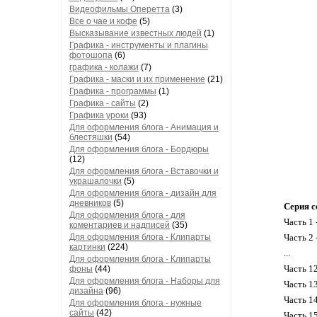
Видеофильмы Оперетта
(3)
Все о чае и кофе
(5)
Высказывание известных людей
(1)
Графика - инструменты и плагины
фотошопа
(6)
графика - колажи
(7)
Графика - маски и их применение
(21)
Графика - программы
(1)
Графика - сайты
(2)
Графика уроки
(93)
Для оформления блога - Анимация и
блестяшки
(54)
Для оформления блога - Бордюры
(12)
Для оформления блога - Вставочки и
украшалочки
(5)
Для оформления блога - дизайн для
дневников
(5)
Серия с
Для оформления блога - для
Часть 1 
коментариев и надписей
(35)
Для оформления блога - Клипарты
Часть 2 
картинки
(224)
...
Для оформления блога - Клипарты
Часть 1
фоны
(44)
Для оформления блога - Наборы для
Часть 1
дизайна
(96)
Часть 1
Для оформления блога - нужные
сайты
(42)
Часть 1