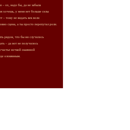
 – ох, надо бы, да не забыла
ня хочешь, у меня нет больше силы
т – тому не видать век воли
овно сцена, а ты просто перепутал роли.
ть рядом, что бы ни случилось
кать – да вот не получилось
счастье ночкой окаянной
дце оловянным.