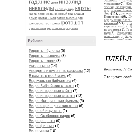
гадание
инвалид
Здоровье - сайты
дети
украшение
(0),
Жен
карты
инвалиды
часики, календари
к новому году
оформления блога 
Лире
(11),
Для офо
карты таро
мозайка
новый год
оладьи
Приветствие
(6),
Дл
рамка
рамки 9 мая
рамки-вырезы для
оформления блога 
фотошоп
картинки
(224),
Дл
фотошопа
торт
фоны
украшалочки
(5),
Д
фотошопчик
церковные праздники
программы
(1),
Гра
кофе
(5),
Видеофил
животных
(6),
Виде
память о моей мам
Рубрики
-
Рецепты - булочки
(5)
ПЛЕЙ-Л
Рецепты - выпечка
(3)
Рецепты - книги
(3)
Актеры кино
(14)
Воскресенье, 11 Се
Анекдоты и шуточные рассказы
(12)
В память о моей маме
(6)
Это цитата соо
Вертуальная библиотека
(6)
Видео Библейские сюжеты
(4)
Видео интересные сайты
(7)
Видео интересные сюжеты
(13)
Видео Исторические фильмы
(5)
Видео о природе и животных
(6)
Видео об искусстве
(2)
Видео Особенное видио
(6)
Видео рецепты
(9)
Видео фильмы
(1)
Видеоуроки
(10)