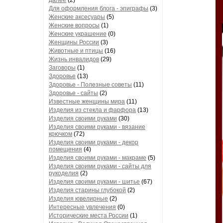
далее
(2)
Для оформления блога - эпиграфы
(3)
Женские аксесуары
(5)
Женские вопросы
(1)
Женские украшение
(0)
Женщины России
(3)
Животные и птицы
(16)
Жизнь инвалидов
(29)
Заговоры
(1)
Здоровье
(13)
Здоровье - Полезные советы
(11)
Здоровье - сайты
(2)
Известные женщины мира
(11)
Изделия из стекла и фарфора
(13)
Изделия своими руками
(30)
Изделия своими руками - вязание
крючком
(72)
Изделия своими руками - декор
помещения
(4)
Изделия своими руками - макраме
(5)
Изделия своими руками - сайты для
рукоделия
(2)
Изделия своими руками - шитье
(67)
Изделия старины глубокой
(2)
Изделия ювелирные
(2)
Интересные увлечения
(0)
Исторические места России
(1)