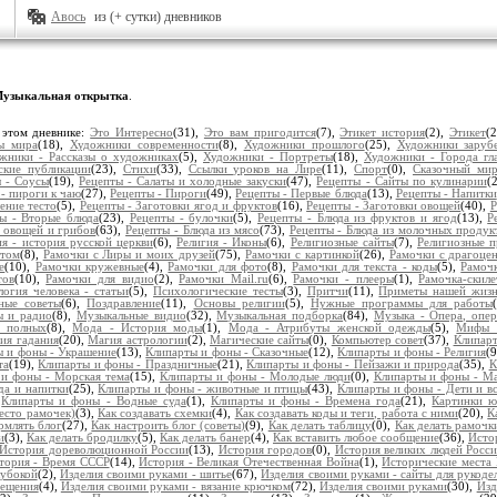
Авось
из (+ сутки) дневников
узыкальная открытка
.
 этом дневнике:
Это Интересно
(31),
Это вам пригодится
(7),
Этикет история
(2),
Этикет
(
ы мира
(18),
Художники современности
(8),
Художники прошлого
(25),
Художники заруб
жники - Рассказы о художниках
(5),
Художники - Портреты
(18),
Художники - Города гл
ские публикации
(23),
Стихи
(33),
Ссылки уроков на Лире
(11),
Спорт
(0),
Сказочный ми
 - Соусы
(19),
Рецепты - Салаты и холодные закуски
(47),
Рецепты - Сайты по кулинарии
(
- пироги к чаю
(27),
Рецепты - Пироги
(49),
Рецепты - Первые блюда
(13),
Рецепты - Напитки
ение тесто
(5),
Рецепты - Заготовки ягод и фруктов
(16),
Рецепты - Заготовки овощей
(40),
Р
ы - Вторые блюда
(23),
Рецепты - булочки
(5),
Рецепты - Блюда из фруктов и ягод
(13),
Р
з овощей и грибов
(63),
Рецепты - Блюда из мясо
(73),
Рецепты - Блюда из молочных продук
ия - история русской церкви
(6),
Религия - Иконы
(6),
Религиозные сайты
(7),
Религиозные п
нтом
(8),
Рамочки с Лиры и моих друзей
(75),
Рамочки с картинкой
(26),
Рамочки с драгоце
е
(10),
Рамочки кружевные
(4),
Рамочки для фото
(8),
Рамочки для текста - коды
(5),
Рамочк
тов
(10),
Рамочки для видио
(2),
Рамочки Mail.ru
(6),
Рамочки - плееры
(1),
Рамочка-скиле
огия человека - статьи
(5),
Психологические тесты
(3),
Притчи
(11),
Приметы нашей жиз
ные советы
(6),
Поздравление
(11),
Основы религии
(5),
Нужные программы для работы
ы и радио
(8),
Музыкальные видио
(32),
Музыкальная подборка
(84),
Музыка - Опера, опер
 полных
(8),
Мода - История моды
(1),
Мода - Атрибуты женской одежды
(5),
Мифы 
ия гадания
(20),
Магия астрологии
(2),
Магические сайты
(0),
Компьютер совет
(37),
Клипарт
ы и фоны - Украшение
(13),
Клипарты и фоны - Сказочные
(12),
Клипарты и фоны - Религия
(
та
(19),
Клипарты и фоны - Праздничные
(21),
Клипарты и фоны - Пейзажи и природа
(35),
К
 и фоны - Морская тема
(15),
Клипарты и фоны - Молодые люди
(0),
Клипарты и фоны - 
да и напитки
(25),
Клипарты и фоны - животные и птицы
(43),
Клипарты и фоны - Дети и вс
,
Клипарты и фоны - Водные суда
(1),
Клипарты и фоны - Времена года
(21),
Картинки ю
есто рамочек)
(3),
Как создавать схемки
(4),
Как создавать коды и теги, работа с ними
(20),
К
рмлять блог
(27),
Как настроить блог (советы)
(9),
Как делать таблицу
(0),
Как делать рамочк
и
(3),
Как делать бродилку
(5),
Как делать банер
(4),
Как вставить любое сообщение
(36),
Исто
История дореволюционной России
(13),
История городов
(0),
История великих людей Росс
тория - Время СССР
(14),
История - Великая Отечественная Война
(1),
Исторические места 
лубокой
(2),
Изделия своими руками - шитье
(67),
Изделия своими руками - сайты для рукоде
мещения
(4),
Изделия своими руками - вязание крючком
(72),
Изделия своими руками
(30),
Изд