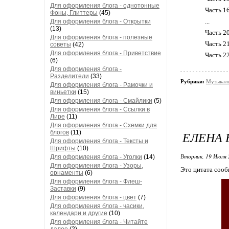
Для оформления блога - однотонные
Часть 1
Фоны, Глиттеры
(45)
...
Для оформления блога - Открытки
(13)
Часть 2
Для оформления блога - полезные
Часть 2
советы
(42)
Для оформления блога - Приветствие
Часть 2
(6)
Для оформления блога -
Разделители
(33)
Рубрики:
Музыкаль
Для оформления блога - Рамочки и
виньетки
(15)
Для оформления блога - Смайлики
(5)
Для оформления блога - Ссылки в
Лире
(11)
Для оформления блога - Схемки для
блогов
(11)
ЕЛЕНА 
Для оформления блога - Тексты и
Шрифты
(10)
Вторник, 19 Июля 
Для оформления блога - Уголки
(14)
Для оформления блога - Узоры,
Это цитата соо
орнаменты
(6)
Для оформления блога - Флеш-
Заставки
(9)
Для оформления блога - цвет
(7)
Для оформления блога - часики,
календари и другие
(10)
Для оформления блога - Читайте