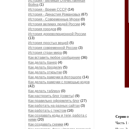
История - Великая Отечественная
Война
(1)
История - Время СССР
(14)
История - Династия Романовых
(67)
История - Современные Музеи
(0)
История великих людей России
(4)
История городов
(0)
История дореволюционной России
(13)
История простых вещей
(5)
История современной России
(3)
История стран мира
(9)
Как вставить любое сообщение
(36)
Как делать банер
(4)
Как делать бродилку
(5)
Как делать открытки
(3)
Как делать рамочки в фотошопе
(14)
Как делать рамочки с помошью кодов
(42)
Как делать таблицу
(0)
Как настроить блог (советы)
(9)
Как правильно оформлять блог
(27)
Как работать на разных сайтах
(3)
Как работать с текстом
(16)
Как создавать коды и теги, работа с
Серия с
ними
(20)
Часть 1 
Как создавать схемки
(4)