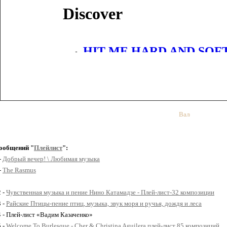
Валентина1
ообщений "
Плейлист
":
-
Добрый вечер! \ Любимая музыка
-
The Rasmus
2 -
Чувственная музыка и пение Нино Катамадзе - Плей-лист-32 композиции
3 -
Райские Птицы-пение птиц, музыка, звук моря и ручья, дождя и леса
4 - Плей-лист «Вадим Казаченко»
5 -
Welcome To Burlesque - Cher & Christina Aguilera плей-лист 85 композиций