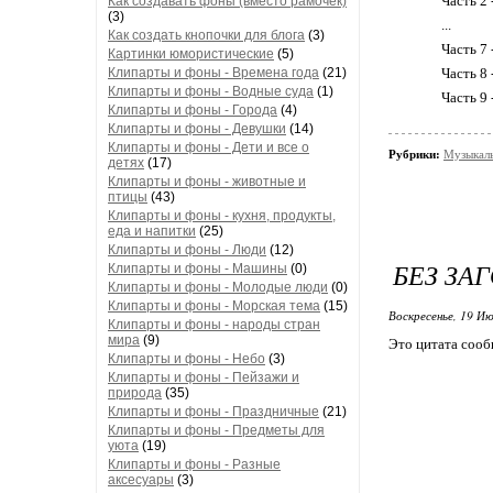
Часть 2 
Как создавать фоны (вместо рамочек)
(3)
...
Как создать кнопочки для блога
(3)
Часть 7 
Картинки юмористические
(5)
Клипарты и фоны - Времена года
(21)
Часть 8 
Клипарты и фоны - Водные суда
(1)
Часть 9 
Клипарты и фоны - Города
(4)
Клипарты и фоны - Девушки
(14)
Клипарты и фоны - Дети и все о
Рубрики:
Музыкаль
детях
(17)
Клипарты и фоны - животные и
птицы
(43)
Клипарты и фоны - кухня, продукты,
еда и напитки
(25)
Клипарты и фоны - Люди
(12)
БЕЗ ЗА
Клипарты и фоны - Машины
(0)
Клипарты и фоны - Молодые люди
(0)
Клипарты и фоны - Морская тема
(15)
Воскресенье, 19 Ию
Клипарты и фоны - народы стран
мира
(9)
Это цитата соо
Клипарты и фоны - Небо
(3)
Клипарты и фоны - Пейзажи и
природа
(35)
Клипарты и фоны - Праздничные
(21)
Клипарты и фоны - Предметы для
уюта
(19)
Клипарты и фоны - Разные
аксесуары
(3)