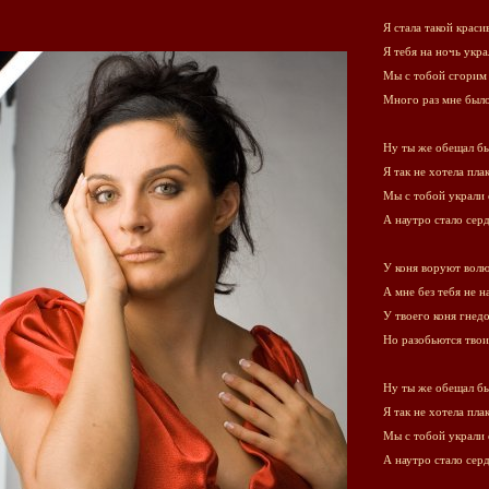
Я стала такой краси
Я тебя на ночь укра
Мы с тобой сгорим 
Много раз мне было
Ну ты же обещал бы
Я так не хотела пла
Мы с тобой украли 
А наутро стало сер
У коня воруют волю
А мне без тебя не н
У твоего коня гнед
Но разобьются твои
Ну ты же обещал бы
Я так не хотела пла
Мы с тобой украли 
А наутро стало сер