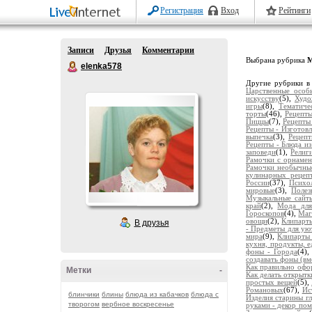
Регистрация
Вход
Рейтинги
Записи
Друзья
Комментарии
Выбрана рубрика
М
elenka578
Другие рубрики в
Царственные особ
искусству
(5),
Худо
игры
(8),
Тематиче
торты
(46),
Рецепты
Пиццы
(7),
Рецепты 
Рецепты - Изготовл
выпечка
(3),
Рецепт
Рецепты - Блюда и
заповеди
(1),
Религ
Рамочки с орнаме
Рамочки необычны
кулинарных рецеп
России
(37),
Психол
мировые
(3),
Полез
Музыкальные сайт
край
(2),
Мода для
Гороскопов
(4),
Маг
овощи
(2),
Клипарт
В друзья
- Предметы для ую
мира
(9),
Клипарты
кухня, продукты, е
фоны - Города
(4)
создавать фоны (вм
Как правильно офо
Метки
-
Как делать открытк
простых вещей
(5),
Романовых
(67),
Ис
блинчики
блины
блюда из кабачков
блюда с
Изделия старины г
творогом
вербное воскресенье
руками - декор по