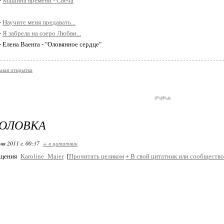
-
Машина времени - Свеча
-
Научите меня предавать...
-
Я забрела на озеро Любви...
- Елена Ваенга - "Оловянное сердце"
ная открытка
ГОЛОВКА
ня 2011 г. 00:37
+ в цитатник
бщения
Karoline_Maier
[
Прочитать целиком
+
В свой цитатник или сообщество