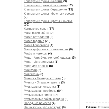
Клипарты и фоны - Религия
(9)
Клипарты и фоны - Сказочные
(12)
Клипарты и фоны - Украшение
(13)
Клипарты и фоны - фрукты и овощи
(2)
Клипарты и фоны - цветы и листья
(66)
Компьютер совет
(37)
Магические сайты
(0)
Магия астрологии
(2)
Магия гадания
(20)
Магия Гороскопов
(4)
Магия цифр, чисел и инициалов
(6)
Мифы и легенды
(4)
Мода - Атрибуты женской одежды
(5)
Мода - История моды
(1)
Мода для полных
(8)
Мой край
(2)
Моя жизнь
(6)
Музыка - Легенды эстрады
(5)
Музыка - Опера, оперетта
(3)
Музыкальная открытка
(3)
Музыкальная подборка
(84)
Музыкальные видио
(32)
Музыкальные сайты и радио
(8)
Народные ремесла
(4)
Рубрики:
Музыкаль
Наша жизнь (что нас ждет)
(6)