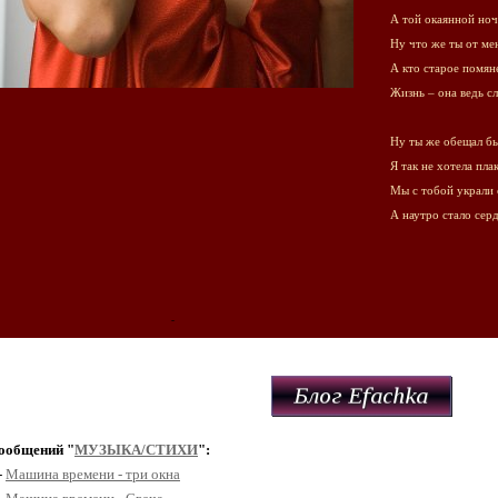
А той окаянной ночи
Ну что же ты от ме
А кто старое помяне
Жизнь – она ведь сл
Ну ты же обещал бы
Я так не хотела пла
Мы с тобой украли 
А наутро стало сер
ообщений "
МУЗЫКА/СТИХИ
":
-
Машина времени - три окна