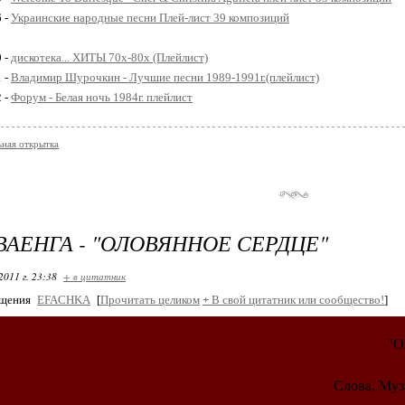
6 -
Украинские народные песни Плей-лист 39 композиций
0 -
дискотека... ХИТЫ 70х-80х (Плейлист)
1 -
Владимир Шурочкин - Лучшие песни 1989-1991г.(плейлист)
2 -
Форум - Белая ночь 1984г. плейлист
ная открытка
ВАЕНГА - "ОЛОВЯННОЕ СЕРДЦЕ"
2011 г. 23:38
+ в цитатник
бщения
EFACHKA
[
Прочитать целиком
+
В свой цитатник или сообщество!
]
"О
Слова, Муз