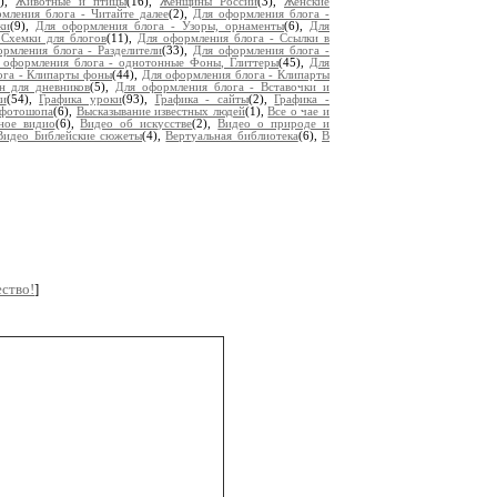
9),
Животные и птицы
(16),
Женщины России
(3),
Женские
мления блога - Читайте далее
(2),
Для оформления блога -
ки
(9),
Для оформления блога - Узоры, орнаменты
(6),
Для
 Схемки для блогов
(11),
Для оформления блога - Ссылки в
рмления блога - Разделители
(33),
Для оформления блога -
 оформления блога - однотонные Фоны, Глиттеры
(45),
Для
ога - Клипарты фоны
(44),
Для оформления блога - Клипарты
н для дневников
(5),
Для оформления блога - Вставочки и
и
(54),
Графика уроки
(93),
Графика - сайты
(2),
Графика -
 фотошопа
(6),
Высказывание известных людей
(1),
Все о чае и
ное видио
(6),
Видео об искусстве
(2),
Видео о природе и
Видео Библейские сюжеты
(4),
Вертуальная библиотека
(6),
В
ство!
]