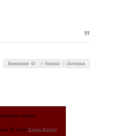
Комментарии
(
0
)
Нравится
Поделиться
ловянное сердце"
ыка, Исполн:
Елена Ваенга