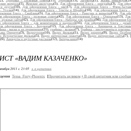
(2),
Здоровье - Полезные советы
(11),
Здоровье
(13),
Заговоры
(1),
Жизнь инвалидов
(2
ские вопросы
(1),
Женские аксесуары
(5),
Для оформления блога - эпиграфы
(3),
Для офор
 и другие
(10),
Для оформления блога - цвет
(7),
Для оформления блога - Флеш-Застав
- Уголки
(14),
Для оформления блога - Тексты и Шрифты
(10),
Для оформления блога -
рмления блога - Смайлики
(5),
Для оформления блога - Рамочки и виньетки
(15),
Для офо
я оформления блога - полезные советы
(42),
Для оформления блога - Открытки
(13),
Для
- нужные сайты
(42),
Для оформления блога - Наборы для дизайна
(96),
Для оформления бл
я оформления блога - для коментариев и надписей
(35),
Для оформления блога - дизай
ля оформления блога - Бордюры
(12),
Для оформления блога - Анимация и блестяшк
фика - маски и их применение
(21),
графика - колажи
(7),
Графика - инструменты и плагины
ьмы Оперетта
(3),
Видеоуроки
(10),
Видео фильмы
(1),
Видео рецепты
(9),
Видео Особен
о Исторические фильмы
(5),
Видео интересные сюжеты
(13),
Видео интересные сайты
(7),
е
(6),
Анекдоты и шуточные рассказы
(12),
Актеры кино
(14)
ИСТ «ВАДИМ КАЗАЧЕНКО»
нтября 2011 г. 23:05
+ в цитатник
бщения
Tessa_Fiery-Phoenix
[
Прочитать целиком
+
В свой цитатник или сообще