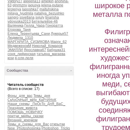
Viktory27
aleeena13
amelkin
anohina-
широкое р
63
glnrmznv
jagusya
jelena-putane
krolenya
laposhka7
maltuhskina
металла по
milaya_lyudmila
nataliya_bezushko
sangro
ssvetlana
svjuly
tinarisha
vdovuska2013
Бетельгейзе-46
Валяника
Гелла_Чара
Гоноратта
Егорова_Таня
Филигра
Елена_Терентьева_Сани
Лукерья57
Людмила_1310
означа
МАРГАРИТА_СИЗИКОВА
Марги_62
МедвеженокМ
Николай_Комаров
интересней
ЭМИЛЛИ
Ярославна67
бабушка31
соня_лифинская
татьяна_магаева
художес
юзи
я-оля-леля
филигранны
Сообщества
-
иногда у
меди, с
Читатель сообществ
(Всего в списке: 17)
выгибают
Фоны_для_вас
Темы_дня
будущих
СкАзОчНыЙ_мИр_КаРтИНоК
Наши_схемы
_ПрОсТо_ДлЯ_ВаС_
Праздник_живота
соединяю
ПОМОЩЬ_НОВИЧКУ
притчи_мифы_сказки
филигран
Вязание_крючком
Темы_и_схемы_для_Вас
открытки
трудо­е
New_Photoshopinka
Photoshop_Tricks