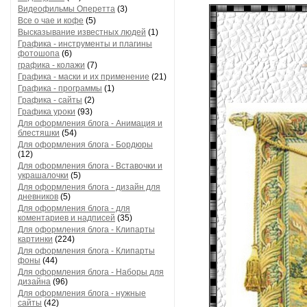
Видеофильмы Оперетта
(3)
Все о чае и кофе
(5)
Высказывание известных людей
(1)
Графика - инструменты и плагины
фотошопа
(6)
графика - колажи
(7)
Графика - маски и их применение
(21)
Графика - программы
(1)
Графика - сайты
(2)
Графика уроки
(93)
Для оформления блога - Анимация и
блестяшки
(54)
Для оформления блога - Бордюры
(12)
Для оформления блога - Вставочки и
украшалочки
(5)
Для оформления блога - дизайн для
дневников
(5)
Для оформления блога - для
коментариев и надписей
(35)
Для оформления блога - Клипарты
картинки
(224)
Для оформления блога - Клипарты
фоны
(44)
Для оформления блога - Наборы для
дизайна
(96)
Для оформления блога - нужные
сайты
(42)