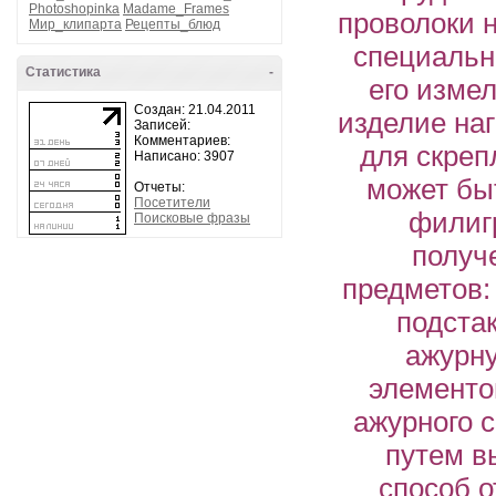
Photoshopinka
Madame_Frames
проволоки 
Мир_клипарта
Рецепты_блюд
специальн
Статистика
-
его изме
Создан: 21.04.2011
изделие на
Записей:
Комментариев:
для скреп
Написано: 3907
может бы
Отчеты:
Посетители
филиг
Поисковые фразы
получ
предметов:
подстак
ажурн
элементо
ажурного 
путем в
способ о