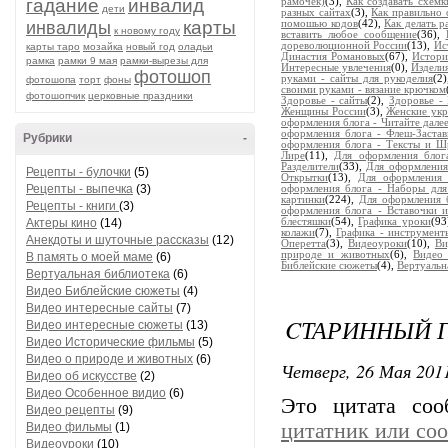
гадание
инвалид
рамочек)
(3),
Как создавать схемк
дети
разных сайтах
(3),
Как правильно 
карты
инвалиды
помошью кодов
(42),
Как делать 
к новому году
вставить любое сообщение
(36),
дореволюционной России
(13),
Ис
карты таро
мозайка
новый год
оладьи
Династия Романовых
(67),
Истори
рамка
рамки 9 мая
рамки-вырезы для
Интересные увлечения
(0),
Издели
фотошоп
руками - сайты для рукоделия
(2
фотошопа
торт
фоны
своими руками - вязание крючком
фотошопчик
церковные праздники
Здоровье - сайты
(2),
Здоровье -
Женщины России
(3),
Женские ук
оформления блога - Читайте дале
оформления блога - Флеш-Застав
Рубрики
-
оформления блога - Тексты и 
Лире
(11),
Для оформления блог
Разделители
(33),
Для оформления
Рецепты - булочки
(5)
Открытки
(13),
Для оформления 
Рецепты - выпечка
(3)
оформления блога - Наборы для
картинки
(224),
Для оформления б
Рецепты - книги
(3)
оформления блога - Вставочки 
Актеры кино
(14)
блестяшки
(54),
Графика уроки
(93
колажи
(7),
Графика - инструмен
Анекдоты и шуточные рассказы
(12)
Оперетта
(3),
Видеоуроки
(10),
Ви
природе и животных
(6),
Видео
В память о моей маме
(6)
Библейские сюжеты
(4),
Вертуальн
Вертуальная библиотека
(6)
Видео Библейские сюжеты
(4)
Видео интересные сайты
(7)
CТАРИННЫЙ 
Видео интересные сюжеты
(13)
Видео Исторические фильмы
(5)
Видео о природе и животных
(6)
Четверг, 26 Мая 2011
Видео об искусстве
(2)
Видео Особенное видио
(6)
Это цитата со
Видео рецепты
(9)
цитатник или со
Видео фильмы
(1)
Видеоуроки
(10)