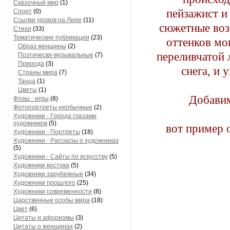
Сказочный мир
(1)
пейзажист и
Спорт
(0)
Ссылки уроков на Лире
(11)
сюжетные воз
Стихи
(33)
Тематические публикации
(23)
оттенков мо
Образ женщины
(2)
переливчатой 
Поэтически-музыкальные
(7)
Природа
(3)
снега, и 
Страны мира
(7)
Танца
(1)
Цветы
(1)
Добавим
Флэш - игры
(8)
Фотопортреты необычные
(2)
Художники - Города глазами
художников
(5)
вот пример 
Художники - Портреты
(18)
Художники - Рассказы о художниках
(5)
Художники - Сайты по искусству
(5)
Художники востока
(5)
Художники зарубежные
(34)
Художники прошлого
(25)
Художники современности
(8)
Царственные особы мира
(18)
Цвет
(6)
Цитаты и афоризмы
(3)
Цитаты о женщинах
(2)