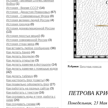
История - Великая Отечественная
Война
(1)
История - Время СССР
(14)
История - Династия Романовых
(67)
История - Современные Музеи
(0)
История великих людей России
(4)
История городов
(0)
История дореволюционной России
(13)
История простых вещей
(5)
История современной России
(3)
История стран мира
(9)
Как вставить любое сообщение
(36)
Как делать банер
(4)
Как делать бродилку
(5)
Как делать открытки
(3)
Как делать рамочки в фотошопе
(14)
Рубрики:
Народные ремесла
Как делать рамочки с помошью кодов
(42)
Как делать таблицу
(0)
Как настроить блог (советы)
(9)
Как правильно оформлять блог
(27)
Как работать на разных сайтах
(3)
ПЕТРОВА КРИ
Как работать с текстом
(16)
Как создавать коды и теги, работа с
ними
(20)
Понедельник, 23 Мая 
Как создавать схемки
(4)