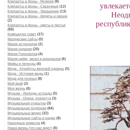
Клипарты и фоны - Религия
(9)
увлекает
Клипарты и фоны - Сказочные
(12)
Клипарты и фоны - Украшение
(13)
Неодн
Клипарты и фоны - фрукты и овощи
(2)
республик
Клипарты и фоны - цветы и листья
(66)
Компьютер совет
(37)
Магические сайты
(0)
Магия астрологии
(2)
Магия гадания
(20)
Магия Гороскопов
(4)
Магия цифр, чисел и инициалов
(6)
Мифы и легенды
(4)
Мода - Атрибуты женской одежды
(5)
Мода - История моды
(1)
Мода для полных
(8)
Мой край
(2)
Моя жизнь
(6)
Музыка - Легенды эстрады
(5)
Музыка - Опера, оперетта
(3)
Музыкальная открытка
(3)
Музыкальная подборка
(84)
Музыкальные видио
(32)
Музыкальные сайты и радио
(8)
Народные ремесла
(4)
Наша жизнь (что нас ждет)
(6)