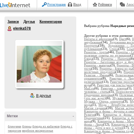
Регистрация
Вход
Рейтинги
Авос
Записи
Друзья
Комментарии
Выбрана рубрика
Народные реме
elenka578
Другие рубрики в этом дневнике
Цитаты и афоризмы
(3),
Цвет
(6),
Ц
зарубежные
(34),
Художники вост
Портреты
(18),
Художники - Го
публикации
(23),
Стихи
(33),
Ссыл
Рецепты - торты
(46),
Рецепты - С
полезные советы по кулинарии
(2
блюда
(13),
Рецепты - Напитки
(8
Рецепты - Заготовки ягод и фру
Рецепты - выпечка
(3),
Рецепты - 
теста
(10),
Рецепты - Блюда из ры
молочных продуктов
(18),
Рецепт
Религия - Иконы
(6),
Религиозные
орнаментом
(8),
Рамочки с Ли
религиозные
(13),
Рамочки просты
коды
(5),
Рамочки для текста (мои)
Mail.ru
(6),
Рамочки - плееры
(1),
человека - статьи
(5),
Психологич
Праздники мировые
(3),
Полезные
В друзья
(что нас ждет)
(6),
Музыкальные 
Музыка - Опера, оперетта
(3),
Му
моды
(1),
Мода - Атрибуты женс
Магия гадания
(20),
Магия астро
Клипарты и фоны - фрукты и ов
Религия
(9),
Клипарты и фоны -
Метки
-
Праздничные
(21),
Клипарты и ф
мира
(9),
Клипарты и фоны - Мор
фоны - Люди
(12),
Клипарты и фон
блинчики
блины
блюда из кабачков
блюда с
фоны - Дети и все о детях
(17),
К
творогом
вербное воскресенье
Клипарты и фоны - Времена года