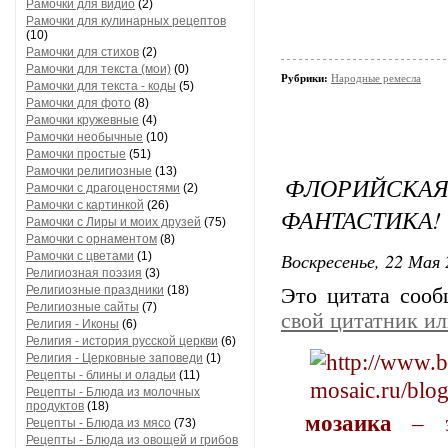
Рамочки для видио
(2)
Рамочки для кулинарных рецептов
(10)
Рамочки для стихов
(2)
Рамочки для текста (мои)
(0)
Рубрики:
Народные ремесла
Рамочки для текста - коды
(5)
Рамочки для фото
(8)
Рамочки кружевные
(4)
Рамочки необычные
(10)
Рамочки простые
(51)
Рамочки религиозные
(13)
ФЛОРИЙСКАЯ 
Рамочки с драгоценостями
(2)
Рамочки с картинкой
(26)
ФАНТАСТИКА!
Рамочки с Лиры и моих друзей
(75)
Рамочки с орнаментом
(8)
Воскресенье, 22 Мая 
Рамочки с цветами
(1)
Религиозная поэзия
(3)
Религиозные праздники
(18)
Это цитата соо
Религиозные сайты
(7)
свой цитатник и
Религия - Иконы
(6)
Религия - история русской церкви
(6)
Религия - Церковные заповеди
(1)
Рецепты - блины и оладьи
(11)
Рецепты - Блюда из молочных
продуктов
(18)
мозаика
– эт
Рецепты - Блюда из мясо
(73)
Рецепты - Блюда из овощей и грибов