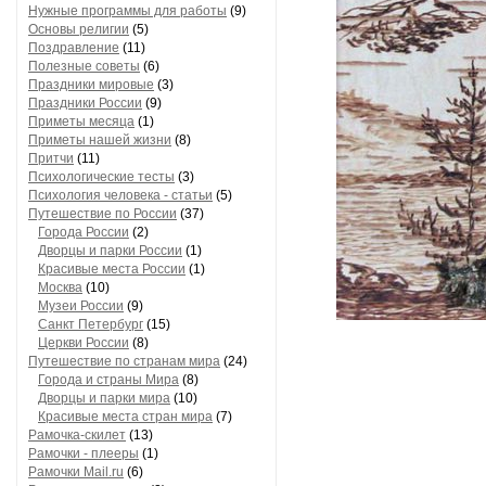
Нужные программы для работы
(9)
Основы религии
(5)
Поздравление
(11)
Полезные советы
(6)
Праздники мировые
(3)
Праздники России
(9)
Приметы месяца
(1)
Приметы нашей жизни
(8)
Притчи
(11)
Психологические тесты
(3)
Психология человека - статьи
(5)
Путешествие по России
(37)
Города России
(2)
Дворцы и парки России
(1)
Красивые места России
(1)
Москва
(10)
Музеи России
(9)
Санкт Петербург
(15)
Церкви России
(8)
Путешествие по странам мира
(24)
Города и страны Мира
(8)
Дворцы и парки мира
(10)
Красивые места стран мира
(7)
Рамочка-скилет
(13)
Рамочки - плееры
(1)
Рамочки Mail.ru
(6)