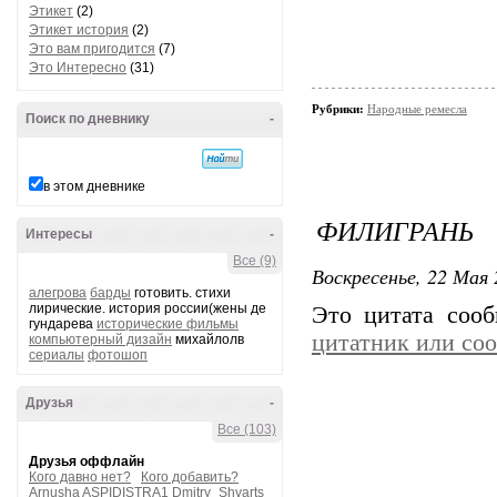
Этикет
(2)
Этикет история
(2)
Это вам пригодится
(7)
Это Интересно
(31)
Рубрики:
Народные ремесла
Поиск по дневнику
-
в этом дневнике
ФИЛИГРАНЬ
Интересы
-
Все (9)
Воскресенье, 22 Мая 
алегрова
барды
готовить. стихи
лирические. история россии(жены де
Это цитата соо
гундарева
исторические фильмы
цитатник или со
компьютерный дизайн
михайлолв
сериалы
фотошоп
Друзья
-
Все (103)
Друзья оффлайн
Кого давно нет?
Кого добавить?
Arnusha
ASPIDISTRA1
Dmitry_Shvarts