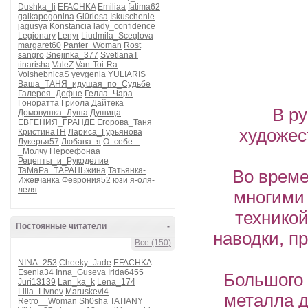
Dushka_li
EFACHKA
Emiliaa
fatima62
galkapogonina
Gl0riosa
Iskuschenie
jagusya
Konstancia
lady_confidence
Legionary
Lenyr
Liudmila_Sceglova
margaret60
Panter_Woman
Rost
sangro
Snejinka_377
SvetlanaT
tinarisha
ValeZ
Van-Toi-Ra
VolshebnicaS
yevgenia
YULIARIS
Ваша_ТАНЯ_идущая_по_Судьбе
Галерея_Дефне
Гелла_Чара
Гоноратта
Гриола
Дайтека
В р
Домовушка_Луша
Душица
ЕВГЕНИЯ_ГРАНДЕ
Егорова_Таня
художес
КристинаТН
Лариса_Гурьянова
Лукерья57
Любава_я
О_себе_-
_Молчу
Персефонаа
Рецепты_и_Рукоделие
ТаМаРа_ТАРАНЬжина
Татьянка-
Во време
Ижевчанка
Феврония52
юзи
я-оля-
леля
многими 
техникой
Постоянные читатели
-
наводки, п
Все (150)
NINA_253
Cheeky_Jade
EFACHKA
Esenia34
Inna_Guseva
Irida6455
Большого 
Juri13139
Lan_ka_k
Lena_174
Lilia_Livnev
Maruskevi4
металла д
Retro__Woman
Sh0sha
TATIANY