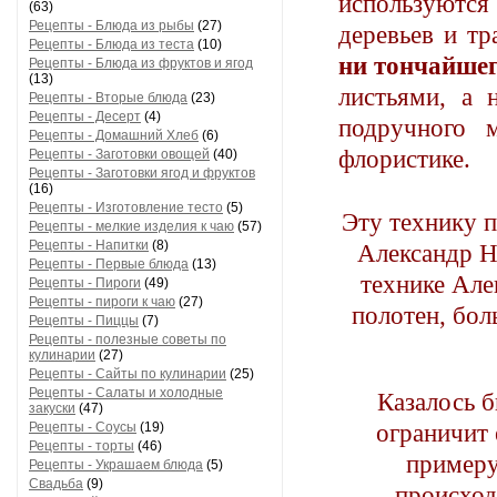
используются
(63)
Рецепты - Блюда из рыбы
(27)
деревьев и тр
Рецепты - Блюда из теста
(10)
ни тончайше
Рецепты - Блюда из фруктов и ягод
(13)
листьями, а 
Рецепты - Вторые блюда
(23)
Рецепты - Десерт
(4)
подручного 
Рецепты - Домашний Хлеб
(6)
флористике.
Рецепты - Заготовки овощей
(40)
Рецепты - Заготовки ягод и фруктов
(16)
Рецепты - Изготовление тесто
(5)
Эту технику 
Рецепты - мелкие изделия к чаю
(57)
Рецепты - Напитки
(8)
Александр Ни
Рецепты - Первые блюда
(13)
технике Але
Рецепты - Пироги
(49)
Рецепты - пироги к чаю
(27)
полотен, бо
Рецепты - Пиццы
(7)
Рецепты - полезные советы по
кулинарии
(27)
Рецепты - Сайты по кулинарии
(25)
Рецепты - Салаты и холодные
Казалось б
закуски
(47)
Рецепты - Соусы
(19)
ограничит 
Рецепты - торты
(46)
примеру,
Рецепты - Украшаем блюда
(5)
Свадьба
(9)
происход