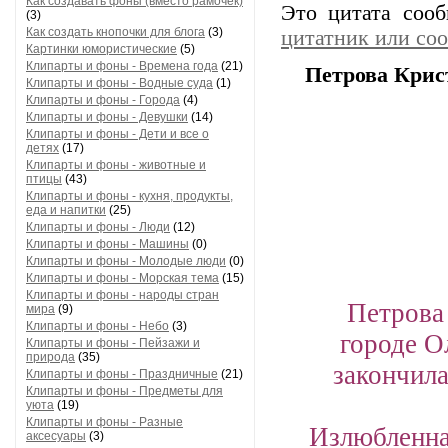
Как создавать фоны (вместо рамочек)
Это цитата соо
(3)
Как создать кнопочки для блога
(3)
цитатник или со
Картинки юмористические
(5)
Клипарты и фоны - Времена года
(21)
Петрова Крис
Клипарты и фоны - Водные суда
(1)
Клипарты и фоны - Города
(4)
Клипарты и фоны - Девушки
(14)
Клипарты и фоны - Дети и все о
детях
(17)
Клипарты и фоны - животные и
птицы
(43)
Клипарты и фоны - кухня, продукты,
еда и напитки
(25)
Клипарты и фоны - Люди
(12)
Клипарты и фоны - Машины
(0)
Клипарты и фоны - Молодые люди
(0)
Клипарты и фоны - Морская тема
(15)
Клипарты и фоны - народы стран
Петрова 
мира
(9)
Клипарты и фоны - Небо
(3)
городе О
Клипарты и фоны - Пейзажи и
природа
(35)
закончил
Клипарты и фоны - Праздничные
(21)
Клипарты и фоны - Предметы для
уюта
(19)
Клипарты и фоны - Разные
Излюбленная
аксесуары
(3)