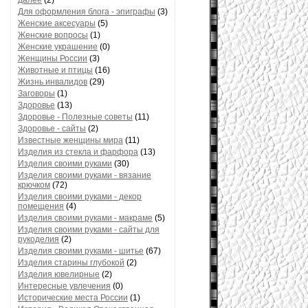
далее
(2)
Для оформления блога - эпиграфы
(3)
Женские аксесуары
(5)
Женские вопросы
(1)
Женские украшение
(0)
Женщины России
(3)
Животные и птицы
(16)
Жизнь инвалидов
(29)
Заговоры
(1)
Здоровье
(13)
Здоровье - Полезные советы
(11)
Здоровье - сайты
(2)
Известные женщины мира
(11)
Изделия из стекла и фарфора
(13)
Изделия своими руками
(30)
Изделия своими руками - вязание
крючком
(72)
Изделия своими руками - декор
помещения
(4)
Изделия своими руками - макраме
(5)
Изделия своими руками - сайты для
рукоделия
(2)
Изделия своими руками - шитье
(67)
Изделия старины глубокой
(2)
Изделия ювелирные
(2)
Интересные увлечения
(0)
Исторические места России
(1)