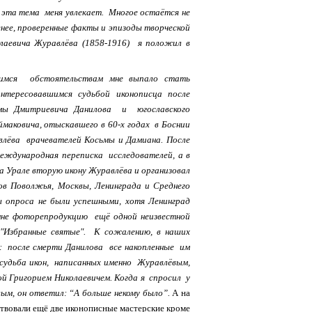
р эта тема меня увлекает.
Многое остаётся не
менее, проверенные факты и
эпизоды
творческой
лаевича Журавлёва (1858-1916) я положил в
имся обстоятельствам мне выпало стать
нтересовавшимся судьбой иконописца после
ьмы Дмитриевича Данилова и югославского
ймаковича, отыскавшего в 60-х годах в Боснии
влёва врачевателей Косьмы и Дамиана. После
международная переписка исследователей, а в
 на Урале вторую икону Журавлёва и организовал
ов Поволжья, Москвы, Ленинграда и Среднего
ы опроса не были успешными, хотя Ленинград
мне фоторепродукцию ещё одной неизвестной
"Избранные святые". К сожалению, в наших
 после смерти Данилова все накопленные им
 судьба икон, написанных именно Журавлёвым,
ой Григорием Николаевичем. Когда я спросил у
вым, он ответил: “А больше некому было”.
А на
йствовали ещё две иконописные мастерские кроме