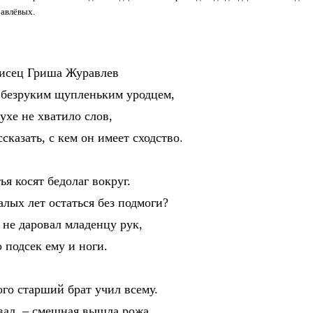
авлёвых.
исец Гриша Журавлeв
безруким щупленьким уродцем,
хе не хватило слов,
сказать, с кем он имеет сходство.
я косят бедолаг вокруг.
лых лет остаться без подмоги?
не даровал младенцу рук,
 подсeк ему и ноги.
о старший брат учил всему.
ал – смешная вышла рожа.