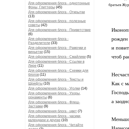
Для оформления блога - однотонные
братьев Жур
Фоны, Глиттеры
(45)
Для оформления блога - Открытки
(13)
Для оформления блога - полезные
советы
(42)
Иконоп
Для оформления блога - Приветствие
(6)
рождeн 
Для оформления блога -
Разделители
(33)
и повиту
Для оформления блога - Рамочки и
виньетки
(15)
чтоб рас
Для оформления блога - Смайлики
(5)
Для оформления блога - Ссылки в
Лире
(11)
Для оформления блога - Схемки для
Несчасть
блогов
(11)
Для оформления блога - Тексты и
Как с ма
Шрифты
(10)
Для оформления блога - Уголки
(14)
Господь 
Для оформления блога - Узоры,
орнаменты
(6)
а заодно
Для оформления блога - Флеш-
Заставки
(9)
Для оформления блога - цвет
(7)
Для оформления блога - часики,
Меньшог
календари и другие
(10)
Для оформления блога - Читайте
Нарисов