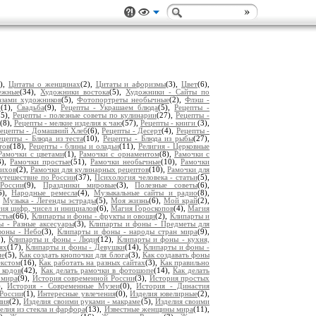
2),
Цитаты о женщинах
(2),
Цитаты и афоризмы
(3),
Цвет
(6),
ежные
(34),
Художники востока
(5),
Художники - Сайты по
азами художников
(5),
Фотопортреты необычные
(2),
Флэш -
р
(1),
Свадьба
(9),
Рецепты - Украшаем блюда
(5),
Рецепты -
25),
Рецепты - полезные советы по кулинарии
(27),
Рецепты -
(8),
Рецепты - мелкие изделия к чаю
(57),
Рецепты - книги
(3),
ецепты - Домашний Хлеб
(6),
Рецепты - Десерт
(4),
Рецепты -
ецепты - Блюда из теста
(10),
Рецепты - Блюда из рыбы
(27),
тов
(18),
Рецепты - блины и оладьи
(11),
Религия - Церковные
Рамочки с цветами
(1),
Рамочки с орнаментом
(8),
Рамочки с
3),
Рамочки простые
(51),
Рамочки необычные
(10),
Рамочки
тихов
(2),
Рамочки для кулинарных рецептов
(10),
Рамочки для
утешествие по России
(37),
Психология человека - статьи
(5),
России
(9),
Праздники мировые
(3),
Полезные советы
(6),
6),
Народные ремесла
(4),
Музыкальные сайты и радио
(8),
,
Музыка - Легенды эстрады
(5),
Моя жизнь
(6),
Мой край
(2),
ия цифр, чисел и инициалов
(6),
Магия Гороскопов
(4),
Магия
стья
(66),
Клипарты и фоны - фрукты и овощи
(2),
Клипарты и
 - Разные аксесуары
(3),
Клипарты и фоны - Предметы для
фоны - Небо
(3),
Клипарты и фоны - народы стран мира
(9),
0),
Клипарты и фоны - Люди
(12),
Клипарты и фоны - кухня,
ях
(17),
Клипарты и фоны - Девушки
(14),
Клипарты и фоны -
ие
(5),
Как создать кнопочки для блога
(3),
Как создавать фоны
екстом
(16),
Как работать на разных сайтах
(3),
Как правильно
 кодов
(42),
Как делать рамочки в фотошопе
(14),
Как делать
 мира
(9),
История современной России
(3),
История простых
),
История - Современные Музеи
(0),
История - Династия
России
(1),
Интересные увлечения
(0),
Изделия ювелирные
(2),
лия
(2),
Изделия своими руками - макраме
(5),
Изделия своими
елия из стекла и фарфора
(13),
Известные женщины мира
(11),