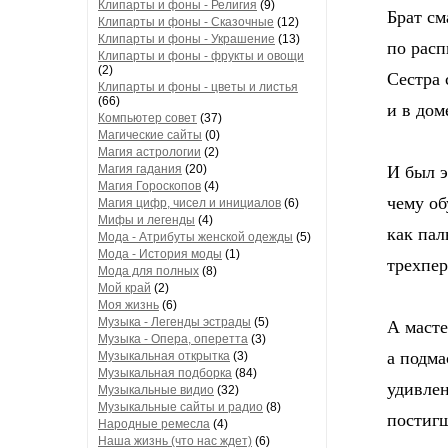
Клипарты и фоны - Религия
(9)
Брат сма
Клипарты и фоны - Сказочные
(12)
Клипарты и фоны - Украшение
(13)
по распи
Клипарты и фоны - фрукты и овощи
(2)
Сестра с
Клипарты и фоны - цветы и листья
(66)
и в доме
Компьютер совет
(37)
Магические сайты
(0)
Магия астрологии
(2)
Магия гадания
(20)
И был эк
Магия Гороскопов
(4)
чему обу
Магия цифр, чисел и инициалов
(6)
Мифы и легенды
(4)
как пал
Мода - Атрибуты женской одежды
(5)
Мода - История моды
(1)
трeхперс
Мода для полных
(8)
Мой край
(2)
Моя жизнь
(6)
Музыка - Легенды эстрады
(5)
А мастер
Музыка - Опера, оперетта
(3)
а подмас
Музыкальная открытка
(3)
Музыкальная подборка
(84)
удивлен
Музыкальные видио
(32)
Музыкальные сайты и радио
(8)
постигш
Народные ремесла
(4)
Наша жизнь (что нас ждет)
(6)