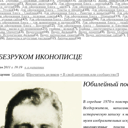
(2),
Здоровье - Полезные советы
(11),
Здоровье
(13),
Заговоры
(1),
Жизнь инвалидов
(2
ские вопросы
(1),
Женские аксесуары
(5),
Для оформления блога - эпиграфы
(3),
Для офор
 и другие
(10),
Для оформления блога - цвет
(7),
Для оформления блога - Флеш-Застав
- Уголки
(14),
Для оформления блога - Тексты и Шрифты
(10),
Для оформления блога -
рмления блога - Смайлики
(5),
Для оформления блога - Рамочки и виньетки
(15),
Для офо
я оформления блога - полезные советы
(42),
Для оформления блога - Открытки
(13),
Для
- нужные сайты
(42),
Для оформления блога - Наборы для дизайна
(96),
Для оформления бл
я оформления блога - для коментариев и надписей
(35),
Для оформления блога - дизай
ля оформления блога - Бордюры
(12),
Для оформления блога - Анимация и блестяшк
фика - маски и их применение
(21),
графика - колажи
(7),
Графика - инструменты и плагины
ьмы Оперетта
(3),
Видеоуроки
(10),
Видео фильмы
(1),
Видео рецепты
(9),
Видео Особен
о Исторические фильмы
(5),
Видео интересные сюжеты
(13),
Видео интересные сайты
(7),
е
(6),
Анекдоты и шуточные рассказы
(12),
Актеры кино
(14)
 БЕЗРУКОМ ИКОНОПИСЦЕ
ря 2011 г. 19:19
+ в цитатник
бщения
Grinblat
[
Прочитать целиком
+
В свой цитатник или сообщество!
]
Юбилейный по
В середине 1970-х повстр
Вседержителя, написа
историческую записку к н
музея изобразительных иск
многомесячные поиски 