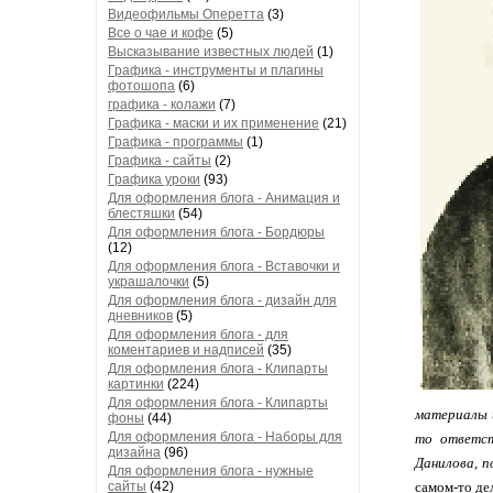
Видеофильмы Оперетта
(3)
Все о чае и кофе
(5)
Высказывание известных людей
(1)
Графика - инструменты и плагины
фотошопа
(6)
графика - колажи
(7)
Графика - маски и их применение
(21)
Графика - программы
(1)
Графика - сайты
(2)
Графика уроки
(93)
Для оформления блога - Анимация и
блестяшки
(54)
Для оформления блога - Бордюры
(12)
Для оформления блога - Вставочки и
украшалочки
(5)
Для оформления блога - дизайн для
дневников
(5)
Для оформления блога - для
коментариев и надписей
(35)
Для оформления блога - Клипарты
картинки
(224)
Для оформления блога - Клипарты
материалы и
фоны
(44)
Для оформления блога - Наборы для
то ответств
дизайна
(96)
Данилова, п
Для оформления блога - нужные
сайты
(42)
самом-то де