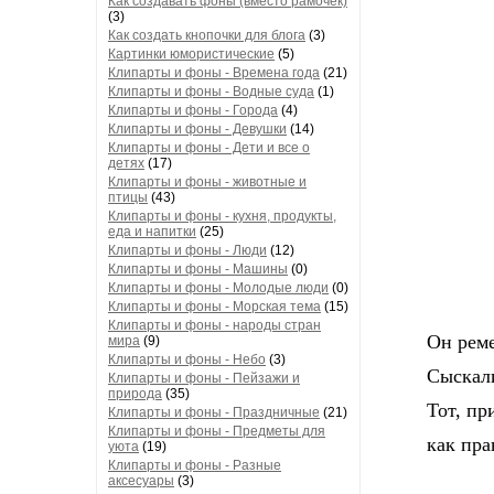
Как создавать фоны (вместо рамочек)
(3)
Как создать кнопочки для блога
(3)
Картинки юмористические
(5)
Клипарты и фоны - Времена года
(21)
Клипарты и фоны - Водные суда
(1)
Клипарты и фоны - Города
(4)
Клипарты и фоны - Девушки
(14)
Клипарты и фоны - Дети и все о
детях
(17)
Клипарты и фоны - животные и
птицы
(43)
Клипарты и фоны - кухня, продукты,
еда и напитки
(25)
Клипарты и фоны - Люди
(12)
Клипарты и фоны - Машины
(0)
Клипарты и фоны - Молодые люди
(0)
Клипарты и фоны - Морская тема
(15)
Клипарты и фоны - народы стран
Он ремес
мира
(9)
Клипарты и фоны - Небо
(3)
Сыскали
Клипарты и фоны - Пейзажи и
природа
(35)
Тот, при
Клипарты и фоны - Праздничные
(21)
Клипарты и фоны - Предметы для
как прав
уюта
(19)
Клипарты и фоны - Разные
аксесуары
(3)