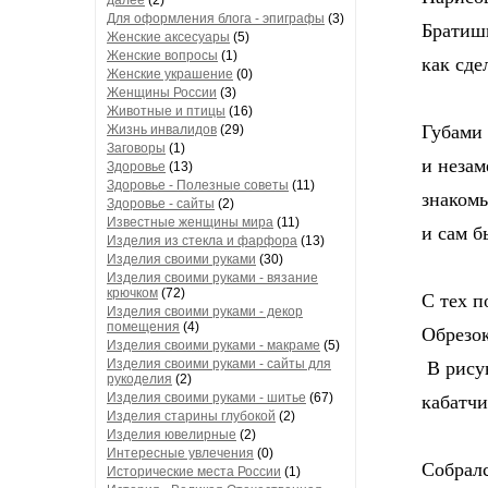
далее
(2)
Для оформления блога - эпиграфы
(3)
Братишка
Женские аксесуары
(5)
Женские вопросы
(1)
как сдел
Женские украшение
(0)
Женщины России
(3)
Животные и птицы
(16)
Губами 
Жизнь инвалидов
(29)
Заговоры
(1)
и незам
Здоровье
(13)
Здоровье - Полезные советы
(11)
знакомы
Здоровье - сайты
(2)
Известные женщины мира
(11)
и сам бы
Изделия из стекла и фарфора
(13)
Изделия своими руками
(30)
Изделия своими руками - вязание
крючком
(72)
С тех по
Изделия своими руками - декор
помещения
(4)
Обрезок 
Изделия своими руками - макраме
(5)
Изделия своими руками - сайты для
В рисун
рукоделия
(2)
Изделия своими руками - шитье
(67)
кабатчик
Изделия старины глубокой
(2)
Изделия ювелирные
(2)
Интересные увлечения
(0)
Собрался
Исторические места России
(1)