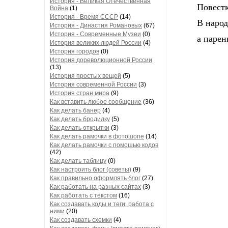
История - Великая Отечественная
Повестка
Война
(1)
История - Время СССР
(14)
В народе
История - Династия Романовых
(67)
История - Современные Музеи
(0)
а парень
История великих людей России
(4)
История городов
(0)
История дореволюционной России
(13)
История простых вещей
(5)
История современной России
(3)
История стран мира
(9)
Как вставить любое сообщение
(36)
Как делать банер
(4)
Как делать бродилку
(5)
Как делать открытки
(3)
Как делать рамочки в фотошопе
(14)
Как делать рамочки с помошью кодов
(42)
Как делать таблицу
(0)
Как настроить блог (советы)
(9)
Как правильно оформлять блог
(27)
Как работать на разных сайтах
(3)
Как работать с текстом
(16)
Как создавать коды и теги, работа с
ними
(20)
Как создавать схемки
(4)