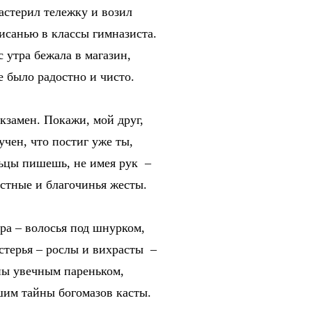
стерил тележку и возил
санью в классы гимназиста.
 утра бежала в магазин,
 было радостно и чисто.
замен. Покажи, мой друг,
чен, что постиг уже ты,
ьцы пишешь, не имея рук –
тные и благочинья жесты.
а – волосья под шнурком,
терья – рослы и вихрасты –
ы увечным пареньком,
им тайны богомазов касты.