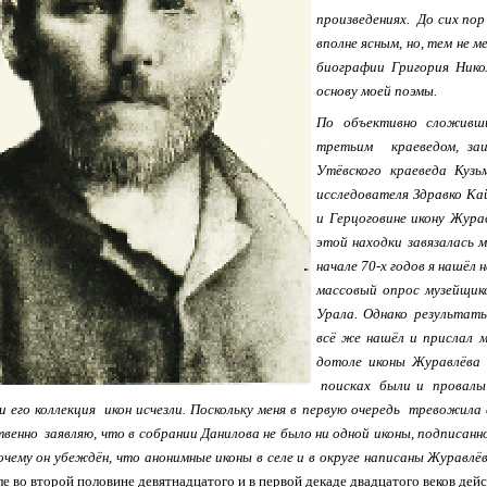
произведениях. До сих по
вполне ясным, но, тем не 
биографии Григория Нико
основу моей поэмы.
По объективно сложивш
третьим краеведом, заи
Утёвского краеведа Куз
исследователя Здравко Ка
и Герцоговине икону Жура
этой находки завязалась 
начале 70-х годов я нашёл
массовый опрос музейщик
Урала. Однако результат
всё же нашёл и прислал 
дотоле иконы Журавлёва 
поисках были и провалы:
 его коллекция икон исчезли. Поскольку меня в первую очередь тревожила
енно заявляю, что в собрании Данилова не было ни одной иконы, подписанн
очему он убеждён, что анонимные иконы в селе и в округе написаны Журавлё
ле во второй половине девятнадцатого и в первой декаде двадцатого веков де