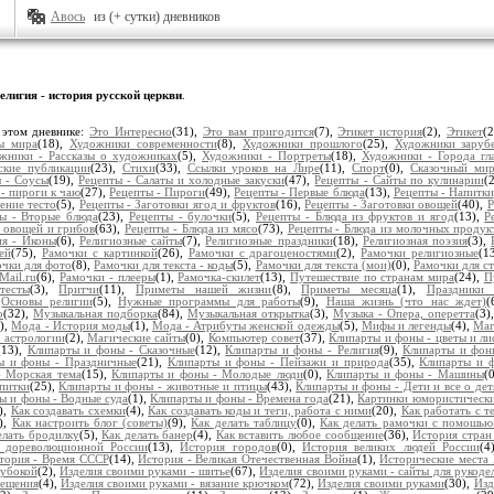
Авось
из (+ сутки) дневников
елигия - история русской церкви
.
 этом дневнике:
Это Интересно
(31),
Это вам пригодится
(7),
Этикет история
(2),
Этикет
(
ы мира
(18),
Художники современности
(8),
Художники прошлого
(25),
Художники заруб
жники - Рассказы о художниках
(5),
Художники - Портреты
(18),
Художники - Города гл
ские публикации
(23),
Стихи
(33),
Ссылки уроков на Лире
(11),
Спорт
(0),
Сказочный ми
 - Соусы
(19),
Рецепты - Салаты и холодные закуски
(47),
Рецепты - Сайты по кулинарии
(
- пироги к чаю
(27),
Рецепты - Пироги
(49),
Рецепты - Первые блюда
(13),
Рецепты - Напитки
ение тесто
(5),
Рецепты - Заготовки ягод и фруктов
(16),
Рецепты - Заготовки овощей
(40),
Р
ы - Вторые блюда
(23),
Рецепты - булочки
(5),
Рецепты - Блюда из фруктов и ягод
(13),
Р
з овощей и грибов
(63),
Рецепты - Блюда из мясо
(73),
Рецепты - Блюда из молочных продук
ия - Иконы
(6),
Религиозные сайты
(7),
Религиозные праздники
(18),
Религиозная поэзия
(3),
ей
(75),
Рамочки с картинкой
(26),
Рамочки с драгоценостями
(2),
Рамочки религиозные
(1
чки для фото
(8),
Рамочки для текста - коды
(5),
Рамочки для текста (мои)
(0),
Рамочки для с
Mail.ru
(6),
Рамочки - плееры
(1),
Рамочка-скилет
(13),
Путешествие по странам мира
(24),
П
тесты
(3),
Притчи
(11),
Приметы нашей жизни
(8),
Приметы месяца
(1),
Праздники 
,
Основы религии
(5),
Нужные программы для работы
(9),
Наша жизнь (что нас ждет)
(
о
(32),
Музыкальная подборка
(84),
Музыкальная открытка
(3),
Музыка - Опера, оперетта
(3)
8),
Мода - История моды
(1),
Мода - Атрибуты женской одежды
(5),
Мифы и легенды
(4),
Маг
 астрологии
(2),
Магические сайты
(0),
Компьютер совет
(37),
Клипарты и фоны - цветы и ли
(13),
Клипарты и фоны - Сказочные
(12),
Клипарты и фоны - Религия
(9),
Клипарты и фоны
ы и фоны - Праздничные
(21),
Клипарты и фоны - Пейзажи и природа
(35),
Клипарты и 
- Морская тема
(15),
Клипарты и фоны - Молодые люди
(0),
Клипарты и фоны - Машины
(
апитки
(25),
Клипарты и фоны - животные и птицы
(43),
Клипарты и фоны - Дети и все о дет
ы и фоны - Водные суда
(1),
Клипарты и фоны - Времена года
(21),
Картинки юмористическ
),
Как создавать схемки
(4),
Как создавать коды и теги, работа с ними
(20),
Как работать с т
),
Как настроить блог (советы)
(9),
Как делать таблицу
(0),
Как делать рамочки с помошью
елать бродилку
(5),
Как делать банер
(4),
Как вставить любое сообщение
(36),
История стран
 дореволюционной России
(13),
История городов
(0),
История великих людей России
(4
тория - Время СССР
(14),
История - Великая Отечественная Война
(1),
Исторические места 
лубокой
(2),
Изделия своими руками - шитье
(67),
Изделия своими руками - сайты для рукоде
мещения
(4),
Изделия своими руками - вязание крючком
(72),
Изделия своими руками
(30),
Изд