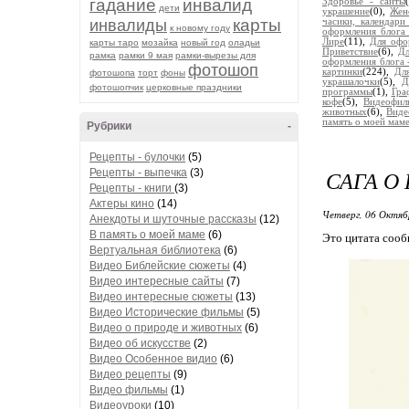
гадание
инвалид
Здоровье - сайты
дети
украшение
(0),
Жен
карты
инвалиды
часики, календари
к новому году
оформления блога 
Лире
(11),
Для офо
карты таро
мозайка
новый год
оладьи
Приветствие
(6),
Дл
рамка
рамки 9 мая
рамки-вырезы для
оформления блога 
фотошоп
картинки
(224),
Дл
фотошопа
торт
фоны
украшалочки
(5),
Д
фотошопчик
церковные праздники
программы
(1),
Гра
кофе
(5),
Видеофил
животных
(6),
Виде
память о моей мам
Рубрики
-
Рецепты - булочки
(5)
САГА О
Рецепты - выпечка
(3)
Рецепты - книги
(3)
Актеры кино
(14)
Четверг, 06 Октяб
Анекдоты и шуточные рассказы
(12)
В память о моей маме
(6)
Это цитата соо
Вертуальная библиотека
(6)
Видео Библейские сюжеты
(4)
Видео интересные сайты
(7)
Видео интересные сюжеты
(13)
Видео Исторические фильмы
(5)
Видео о природе и животных
(6)
Видео об искусстве
(2)
Видео Особенное видио
(6)
Видео рецепты
(9)
Видео фильмы
(1)
Видеоуроки
(10)