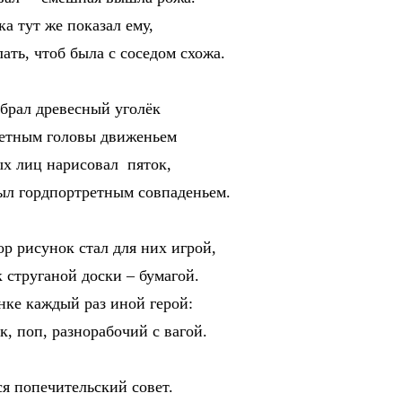
 тут же показал ему,
ать, чтоб была с соседом схожа.
брал древесный уголёк
етным головы движеньем
х лиц нарисовал пяток,
л гордпортретным совпаденьем.
р рисунок стал для них игрой,
струганой доски – бумагой.
ке каждый раз иной герой:
, поп, разнорабочий с вагой.
 попечительский совет.