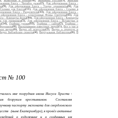
9),
Животные и птицы
(16),
Женщины России
(3),
Женские
мления блога - Читайте далее
(2),
Для оформления блога -
ки
(9),
Для оформления блога - Узоры, орнаменты
(6),
Для
 Схемки для блогов
(11),
Для оформления блога - Ссылки в
рмления блога - Разделители
(33),
Для оформления блога -
 оформления блога - однотонные Фоны, Глиттеры
(45),
Для
ога - Клипарты фоны
(44),
Для оформления блога - Клипарты
н для дневников
(5),
Для оформления блога - Вставочки и
и
(54),
Графика уроки
(93),
Графика - сайты
(2),
Графика -
 фотошопа
(6),
Высказывание известных людей
(1),
Все о чае и
ное видио
(6),
Видео об искусстве
(2),
Видео о природе и
Видео Библейские сюжеты
(4),
Вертуальная библиотека
(6),
В
ст № 100
ечалась мне погрудная икона Иисуса Христа -
нная безруким крестьянином.
Составляя
аучному паспорту экспоната для свердловского
усств (ныне Екатеринбург), я провёл активные
сведений о художнике и о созданных им