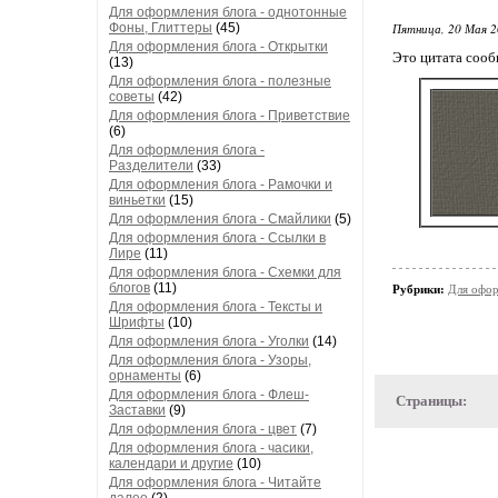
Для оформления блога - однотонные
Фоны, Глиттеры
(45)
Пятница, 20 Мая 2
Для оформления блога - Открытки
Это цитата соо
(13)
Для оформления блога - полезные
советы
(42)
Для оформления блога - Приветствие
(6)
Для оформления блога -
Разделители
(33)
Для оформления блога - Рамочки и
виньетки
(15)
Для оформления блога - Смайлики
(5)
Для оформления блога - Ссылки в
Лире
(11)
Для оформления блога - Схемки для
блогов
(11)
Рубрики:
Для офор
Для оформления блога - Тексты и
Шрифты
(10)
Для оформления блога - Уголки
(14)
Для оформления блога - Узоры,
орнаменты
(6)
Для оформления блога - Флеш-
Страницы:
Заставки
(9)
Для оформления блога - цвет
(7)
Для оформления блога - часики,
календари и другие
(10)
Для оформления блога - Читайте