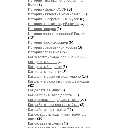
История - Великая Отечественная
Война
(1)
История - Время СССР
(14)
История - Династия Романовых
(67)
История - Современные Музеи
(0)
История великих людей России
(4)
История городов
(0)
История дореволюционной России
(13)
История простых вещей
(5)
История современной России
(3)
История стран мира
(9)
Как вставить любое сообщение
(36)
Как делать банер
(4)
Как делать бродилку
(5)
Как делать открытки
(3)
Как делать рамочки в фотошопе
(14)
Как делать рамочки с помошью кодов
(42)
Как делать таблицу
(0)
Как настроить блог (советы)
(9)
Как правильно оформлять блог
(27)
Как работать на разных сайтах
(3)
Как работать с текстом
(16)
Как создавать коды и теги, работа с
ними
(20)
Как создавать схемки
(4)