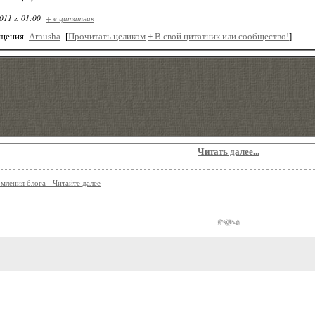
011 г. 01:00
+ в цитатник
бщения
Arnusha
[
Прочитать целиком
+
В свой цитатник или сообщество!
]
Читать далее...
мления блога - Читайте далее