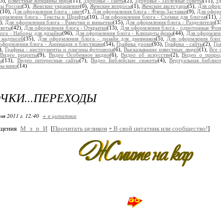
13),
Известные женщины мира
(11),
Здоровье - сайты
(2),
Здоровье - Полезные советы
(11),
З
ы России
(3),
Женские украшение
(0),
Женские вопросы
(1),
Женские аксесуары
(5),
Для офор
(10),
Для оформления блога - цвет
(7),
Для оформления блога - Флеш-Заставки
(9),
Для оформ
ормления блога - Тексты и Шрифты
(10),
Для оформления блога - Схемки для блогов
(11),
5),
Для оформления блога - Рамочки и виньетки
(15),
Для оформления блога - Разделители
(3
оветы
(42),
Для оформления блога - Открытки
(13),
Для оформления блога - однотонные Фон
ога - Наборы для дизайна
(96),
Для оформления блога - Клипарты фоны
(44),
Для оформлени
 надписей
(35),
Для оформления блога - дизайн для дневников
(5),
Для оформления блог
оформления блога - Анимация и блестяшки
(54),
Графика уроки
(93),
Графика - сайты
(2),
Гр
),
Графика - инструменты и плагины фотошопа
(6),
Высказывание известных людей
(1),
Все 
,
Видео рецепты
(9),
Видео Особенное видио
(6),
Видео об искусстве
(2),
Видео о приро
ы
(13),
Видео интересные сайты
(7),
Видео Библейские сюжеты
(4),
Вертуальная библиот
ры кино
(14)
ЧКИ...ПЕРЕХОДЫ
ня 2011 г. 12:40
+ в цитатник
бщения
М_э_р_И
[
Прочитать целиком
+
В свой цитатник или сообщество!
]