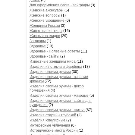
далее
(2)
Для оформления блога - эпиграфы
(3)
Женские аксесуары
(5)
Женские вопросы
(1)
Женские украшение
(0)
Женщины России
(3)
Животные и птицы
(16)
Жизнь инвалидов
(29)
Заговоры
(1)
Здоровье
(13)
Здоровье - Полезные советы
(11)
Здоровье - сайты
(2)
Известные женщины мира
(11)
Изделия из стекла и фарфора
(13)
Изделия своими руками
(30)
Изделия своими руками - вязание
крючком
(72)
Изделия своими руками - декор
помещения
(4)
Изделия своими руками - макраме
(5)
Изделия своими руками - сайты для
рукоделия
(2)
Изделия своими руками - шитье
(67)
Изделия старины глубокой
(2)
Изделия ювелирные
(2)
Интересные увлечения
(0)
Исторические места России
(1)