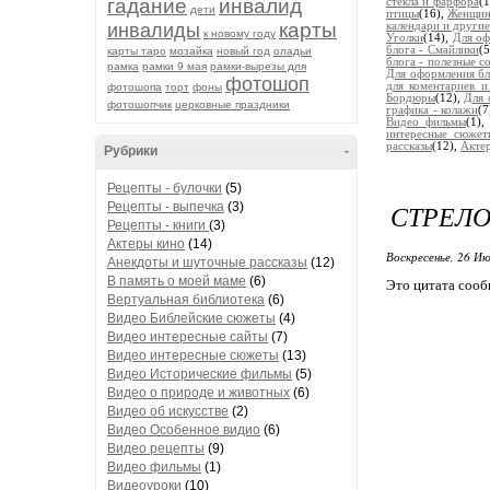
гадание
инвалид
стекла и фарфора
(
дети
птицы
(16),
Женщин
карты
инвалиды
календари и другие
к новому году
Уголки
(14),
Для оф
блога - Смайлики
(
карты таро
мозайка
новый год
оладьи
блога - полезные с
рамка
рамки 9 мая
рамки-вырезы для
Для оформления бл
фотошоп
для коментариев и
фотошопа
торт
фоны
Бордюры
(12),
Для 
фотошопчик
церковные праздники
графика - колажи
(7
Видео фильмы
(1)
интересные сюжет
рассказы
(12),
Акте
Рубрики
-
Рецепты - булочки
(5)
СТРЕЛО
Рецепты - выпечка
(3)
Рецепты - книги
(3)
Актеры кино
(14)
Воскресенье, 26 Ию
Анекдоты и шуточные рассказы
(12)
В память о моей маме
(6)
Это цитата соо
Вертуальная библиотека
(6)
Видео Библейские сюжеты
(4)
Видео интересные сайты
(7)
Видео интересные сюжеты
(13)
Видео Исторические фильмы
(5)
Видео о природе и животных
(6)
Видео об искусстве
(2)
Видео Особенное видио
(6)
Видео рецепты
(9)
Видео фильмы
(1)
Видеоуроки
(10)