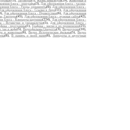
доровье
(13),
Заговоры
(1),
Жизнь инвалидов
(29),
Животные и
мления блога - эпиграфы
(3),
Для оформления блога - часики,
ления блога - Узоры, орнаменты
(6),
Для оформления блога -
Для оформления блога - Ссылки в Лире
(11),
Для оформления
3),
Для оформления блога - Приветствие
(6),
Для оформления
ы, Глиттеры
(45),
Для оформления блога - нужные сайты
(42),
я блога - Клипарты картинки
(224),
Для оформления блога -
а - Вставочки и украшалочки
(5),
Для оформления блога -
афика - программы
(1),
Графика - маски и их применение
(21),
о чае и кофе
(5),
Видеофильмы Оперетта
(3),
Видеоуроки
(10),
де и животных
(6),
Видео Исторические фильмы
(5),
Видео
ека
(6),
В память о моей маме
(6),
Анекдоты и шуточные