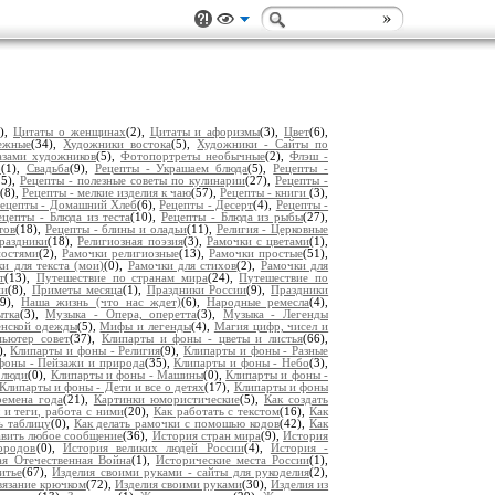
2),
Цитаты о женщинах
(2),
Цитаты и афоризмы
(3),
Цвет
(6),
ежные
(34),
Художники востока
(5),
Художники - Сайты по
азами художников
(5),
Фотопортреты необычные
(2),
Флэш -
р
(1),
Свадьба
(9),
Рецепты - Украшаем блюда
(5),
Рецепты -
25),
Рецепты - полезные советы по кулинарии
(27),
Рецепты -
(8),
Рецепты - мелкие изделия к чаю
(57),
Рецепты - книги
(3),
ецепты - Домашний Хлеб
(6),
Рецепты - Десерт
(4),
Рецепты -
ецепты - Блюда из теста
(10),
Рецепты - Блюда из рыбы
(27),
тов
(18),
Рецепты - блины и оладьи
(11),
Религия - Церковные
раздники
(18),
Религиозная поэзия
(3),
Рамочки с цветами
(1),
ностями
(2),
Рамочки религиозные
(13),
Рамочки простые
(51),
и для текста (мои)
(0),
Рамочки для стихов
(2),
Рамочки для
т
(13),
Путешествие по странам мира
(24),
Путешествие по
ни
(8),
Приметы месяца
(1),
Праздники России
(9),
Праздники
(9),
Наша жизнь (что нас ждет)
(6),
Народные ремесла
(4),
ытка
(3),
Музыка - Опера, оперетта
(3),
Музыка - Легенды
енской одежды
(5),
Мифы и легенды
(4),
Магия цифр, чисел и
пьютер совет
(37),
Клипарты и фоны - цветы и листья
(66),
),
Клипарты и фоны - Религия
(9),
Клипарты и фоны - Разные
фоны - Пейзажи и природа
(35),
Клипарты и фоны - Небо
(3),
 люди
(0),
Клипарты и фоны - Машины
(0),
Клипарты и фоны -
Клипарты и фоны - Дети и все о детях
(17),
Клипарты и фоны
емена года
(21),
Картинки юмористические
(5),
Как создать
 и теги, работа с ними
(20),
Как работать с текстом
(16),
Как
ь таблицу
(0),
Как делать рамочки с помошью кодов
(42),
Как
авить любое сообщение
(36),
История стран мира
(9),
История
ородов
(0),
История великих людей России
(4),
История -
ая Отечественная Война
(1),
Исторические места России
(1),
итье
(67),
Изделия своими руками - сайты для рукоделия
(2),
вязание крючком
(72),
Изделия своими руками
(30),
Изделия из