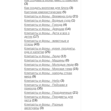
Как создавать фоны (вместо рамочек)
(3)
Как создать кнопочки для блога
(3)
Картинки юмористические
(5)
Клипарты и фоны - Времена года
(21)
Клипарты и фоны - Водные суда
(1)
Клипарты и фоны - Города
(4)
Клипарты и фоны - Девушки
(14)
Клипарты и фоны - Дети и все о
детях
(17)
Клипарты и фоны - животные и
птицы
(43)
Клипарты и фоны - кухня, продукты,
еда и напитки
(25)
Клипарты и фоны - Люди
(12)
Клипарты и фоны - Машины
(0)
Клипарты и фоны - Молодые люди
(0)
Клипарты и фоны - Морская тема
(15)
Клипарты и фоны - народы стран
мира
(9)
Клипарты и фоны - Небо
(3)
Клипарты и фоны - Пейзажи и
природа
(35)
Клипарты и фоны - Праздничные
(21)
Клипарты и фоны - Предметы для
уюта
(19)
Клипарты и фоны - Разные
аксесуары
(3)