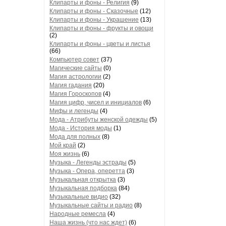
Клипарты и фоны - Религия
(9)
Клипарты и фоны - Сказочные
(12)
Клипарты и фоны - Украшение
(13)
Клипарты и фоны - фрукты и овощи
(2)
Клипарты и фоны - цветы и листья
(66)
Компьютер совет
(37)
Магические сайты
(0)
Магия астрологии
(2)
Магия гадания
(20)
Магия Гороскопов
(4)
Магия цифр, чисел и инициалов
(6)
Мифы и легенды
(4)
Мода - Атрибуты женской одежды
(5)
Мода - История моды
(1)
Мода для полных
(8)
Мой край
(2)
Моя жизнь
(6)
Музыка - Легенды эстрады
(5)
Музыка - Опера, оперетта
(3)
Музыкальная открытка
(3)
Музыкальная подборка
(84)
Музыкальные видио
(32)
Музыкальные сайты и радио
(8)
Народные ремесла
(4)
Наша жизнь (что нас ждет)
(6)