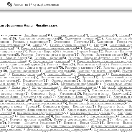
Авось
из (+ сутки) дневников
ля оформления блога - Читайте далее
.
 этом дневнике:
Это Интересно
(31),
Это вам пригодится
(7),
Этикет история
(2),
Этикет
(
ы мира
(18),
Художники современности
(8),
Художники прошлого
(25),
Художники заруб
жники - Рассказы о художниках
(5),
Художники - Портреты
(18),
Художники - Города гл
ские публикации
(23),
Стихи
(33),
Ссылки уроков на Лире
(11),
Спорт
(0),
Сказочный ми
 - Соусы
(19),
Рецепты - Салаты и холодные закуски
(47),
Рецепты - Сайты по кулинарии
(
- пироги к чаю
(27),
Рецепты - Пироги
(49),
Рецепты - Первые блюда
(13),
Рецепты - Напитки
ение тесто
(5),
Рецепты - Заготовки ягод и фруктов
(16),
Рецепты - Заготовки овощей
(40),
Р
ы - Вторые блюда
(23),
Рецепты - булочки
(5),
Рецепты - Блюда из фруктов и ягод
(13),
Р
з овощей и грибов
(63),
Рецепты - Блюда из мясо
(73),
Рецепты - Блюда из молочных продук
ия - история русской церкви
(6),
Религия - Иконы
(6),
Религиозные сайты
(7),
Религиозные п
нтом
(8),
Рамочки с Лиры и моих друзей
(75),
Рамочки с картинкой
(26),
Рамочки с драгоце
е
(10),
Рамочки кружевные
(4),
Рамочки для фото
(8),
Рамочки для текста - коды
(5),
Рамочк
тов
(10),
Рамочки для видио
(2),
Рамочки Mail.ru
(6),
Рамочки - плееры
(1),
Рамочка-скиле
огия человека - статьи
(5),
Психологические тесты
(3),
Притчи
(11),
Приметы нашей жиз
ные советы
(6),
Поздравление
(11),
Основы религии
(5),
Нужные программы для работы
ы и радио
(8),
Музыкальные видио
(32),
Музыкальная подборка
(84),
Музыкальная откр
изнь
(6),
Мой край
(2),
Мода для полных
(8),
Мода - История моды
(1),
Мода - Атрибуты ж
ия Гороскопов
(4),
Магия гадания
(20),
Магия астрологии
(2),
Магические сайты
(0),
Ком
 фрукты и овощи
(2),
Клипарты и фоны - Украшение
(13),
Клипарты и фоны - Сказочные
(12
арты и фоны - Предметы для уюта
(19),
Клипарты и фоны - Праздничные
(21),
Клипарты и 
 народы стран мира
(9),
Клипарты и фоны - Морская тема
(15),
Клипарты и фоны - Молодые
 и фоны - кухня, продукты, еда и напитки
(25),
Клипарты и фоны - животные и птицы
(43),
ипарты и фоны - Города
(4),
Клипарты и фоны - Водные суда
(1),
Клипарты и фоны - Вр
а
(3),
Как создавать фоны (вместо рамочек)
(3),
Как создавать схемки
(4),
Как создавать коды
 сайтах
(3),
Как правильно оформлять блог
(27),
Как настроить блог (советы)
(9),
Как делат
фотошопе
(14),
Как делать открытки
(3),
Как делать бродилку
(5),
Как делать банер
(4),
Как вст
ии
(3),
История простых вещей
(5),
История дореволюционной России
(13),
История г
еи
(0),
История - Династия Романовых
(67),
История - Время СССР
(14),
История - Велик
ния
(0),
Изделия ювелирные
(2),
Изделия старины глубокой
(2),
Изделия своими руками - ш
ками - макраме
(5),
Изделия своими руками - декор помещения
(4),
Изделия своими руками - 