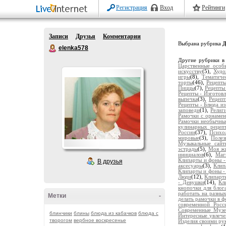
Регистрация
Вход
Рейтинги
Записи
Друзья
Комментарии
Выбрана рубрика
Д
elenka578
Другие рубрики в
Царственные особ
искусству
(5),
Худо
игры
(8),
Тематиче
торты
(46),
Рецепты
Пиццы
(7),
Рецепты 
Рецепты - Изготовл
выпечка
(3),
Рецепт
Рецепты - Блюда и
заповеди
(1),
Религ
Рамочки с орнаме
Рамочки необычны
кулинарных рецеп
России
(37),
Психол
мировые
(3),
Полез
Музыкальные сайт
эстрады
(5),
Моя ж
инициалов
(6),
Маг
Клипарты и фоны -
В друзья
аксесуары
(3),
Клип
Клипарты и фоны -
Люди
(12),
Клипарты
- Девушки
(14),
Кл
кнопочки для блог
работать на разных
Метки
-
делать рамочки в 
современной Росс
Современные Муз
блинчики
блины
блюда из кабачков
блюда с
Интересные увлече
творогом
вербное воскресенье
Изделия своими ру