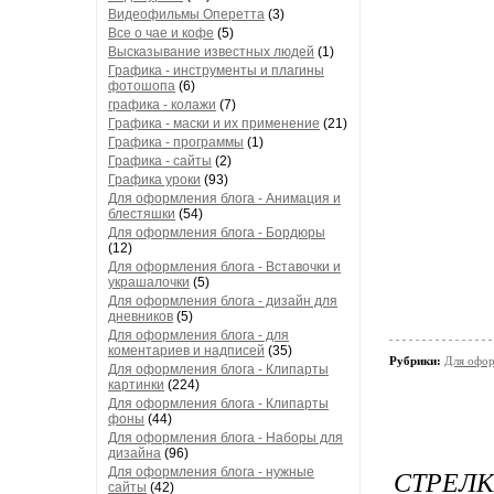
Видеофильмы Оперетта
(3)
Все о чае и кофе
(5)
Высказывание известных людей
(1)
Графика - инструменты и плагины
фотошопа
(6)
графика - колажи
(7)
Графика - маски и их применение
(21)
Графика - программы
(1)
Графика - сайты
(2)
Графика уроки
(93)
Для оформления блога - Анимация и
блестяшки
(54)
Для оформления блога - Бордюры
(12)
Для оформления блога - Вставочки и
украшалочки
(5)
Для оформления блога - дизайн для
дневников
(5)
Для оформления блога - для
коментариев и надписей
(35)
Рубрики:
Для офор
Для оформления блога - Клипарты
картинки
(224)
Для оформления блога - Клипарты
фоны
(44)
Для оформления блога - Наборы для
дизайна
(96)
СТРЕЛК
Для оформления блога - нужные
сайты
(42)