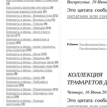
Как создавать фоны (вместо рамочек)
Воскресенье, 19 Июня
(3)
Как создать кнопочки для блога
(3)
Это цитата соо
Картинки юмористические
(5)
цитатник или со
Клипарты и фоны - Времена года
(21)
Клипарты и фоны - Водные суда
(1)
Клипарты и фоны - Города
(4)
Клипарты и фоны - Девушки
(14)
Клипарты и фоны - Дети и все о
детях
(17)
Клипарты и фоны - животные и
птицы
(43)
Рубрики:
Для оформления блога 
Клипарты и фоны - кухня, продукты,
Для оформления блога -
еда и напитки
(25)
Клипарты и фоны - Люди
(12)
Клипарты и фоны - Машины
(0)
Клипарты и фоны - Молодые люди
(0)
Клипарты и фоны - Морская тема
(15)
Клипарты и фоны - народы стран
КОЛЛЕКЦИЯ
мира
(9)
Клипарты и фоны - Небо
(3)
ТРАФАРЕТОВ 
Клипарты и фоны - Пейзажи и
природа
(35)
Клипарты и фоны - Праздничные
(21)
Четверг, 16 Июня 20
Клипарты и фоны - Предметы для
уюта
(19)
Это цитата соо
Клипарты и фоны - Разные
аксесуары
(3)
цитатник или со