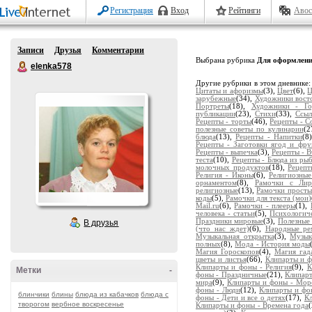
Регистрация
Вход
Рейтинги
Авос
Записи
Друзья
Комментарии
Выбрана рубрика
Для оформлени
elenka578
Другие рубрики в этом дневнике
Цитаты и афоризмы
(3),
Цвет
(6),
Ц
зарубежные
(34),
Художники вост
Портреты
(18),
Художники - Го
публикации
(23),
Стихи
(33),
Ссыл
Рецепты - торты
(46),
Рецепты - С
полезные советы по кулинарии
(2
блюда
(13),
Рецепты - Напитки
(8
Рецепты - Заготовки ягод и фру
Рецепты - выпечка
(3),
Рецепты - 
теста
(10),
Рецепты - Блюда из ры
молочных продуктов
(18),
Рецепт
Религия - Иконы
(6),
Религиозные
орнаментом
(8),
Рамочки с Ли
религиозные
(13),
Рамочки просты
коды
(5),
Рамочки для текста (мои)
Mail.ru
(6),
Рамочки - плееры
(1),
человека - статьи
(5),
Психологич
Праздники мировые
(3),
Полезные
В друзья
(что нас ждет)
(6),
Народные ре
Музыкальная открытка
(3),
Музык
полных
(8),
Мода - История моды
Магия Гороскопов
(4),
Магия гад
цветы и листья
(66),
Клипарты и ф
Клипарты и фоны - Религия
(9),
К
Метки
-
фоны - Праздничные
(21),
Клипарт
мира
(9),
Клипарты и фоны - Мор
фоны - Люди
(12),
Клипарты и фон
блинчики
блины
блюда из кабачков
блюда с
фоны - Дети и все о детях
(17),
К
творогом
вербное воскресенье
Клипарты и фоны - Времена года