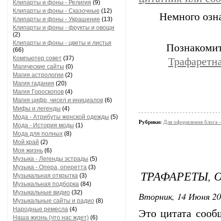
Клипарты и фоны - Религия
(9)
Клипарты и фоны - Сказочные
(12)
Немного озн
Клипарты и фоны - Украшение
(13)
Клипарты и фоны - фрукты и овощи
(2)
Клипарты и фоны - цветы и листья
Познакомит
(66)
Компьютер совет
(37)
Трафаретна
Магические сайты
(0)
Магия астрологии
(2)
Магия гадания
(20)
Магия Гороскопов
(4)
Магия цифр, чисел и инициалов
(6)
Мифы и легенды
(4)
Мода - Атрибуты женской одежды
(5)
Рубрики:
Для оформления блога 
Мода - История моды
(1)
Мода для полных
(8)
Мой край
(2)
Моя жизнь
(6)
Музыка - Легенды эстрады
(5)
Музыка - Опера, оперетта
(3)
ТРАФАРЕТЫ, 
Музыкальная открытка
(3)
Музыкальная подборка
(84)
Музыкальные видио
(32)
Вторник, 14 Июня 20
Музыкальные сайты и радио
(8)
Народные ремесла
(4)
Это цитата соо
Наша жизнь (что нас ждет)
(6)