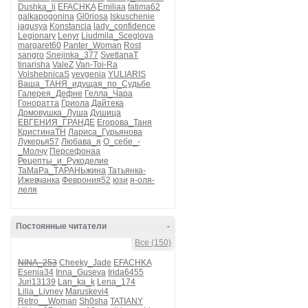
Dushka_li
EFACHKA
Emiliaa
fatima62
galkapogonina
Gl0riosa
Iskuschenie
jagusya
Konstancia
lady_confidence
Legionary
Lenyr
Liudmila_Sceglova
margaret60
Panter_Woman
Rost
sangro
Snejinka_377
SvetlanaT
tinarisha
ValeZ
Van-Toi-Ra
VolshebnicaS
yevgenia
YULIARIS
Ваша_ТАНЯ_идущая_по_Судьбе
Галерея_Дефне
Гелла_Чара
Гоноратта
Гриола
Дайтека
Домовушка_Луша
Душица
ЕВГЕНИЯ_ГРАНДЕ
Егорова_Таня
КристинаТН
Лариса_Гурьянова
Лукерья57
Любава_я
О_себе_-
_Молчу
Персефонаа
Рецепты_и_Рукоделие
ТаМаРа_ТАРАНЬжина
Татьянка-
Ижевчанка
Феврония52
юзи
я-оля-
леля
Постоянные читатели
-
Все (150)
NINA_253
Cheeky_Jade
EFACHKA
Esenia34
Inna_Guseva
Irida6455
Juri13139
Lan_ka_k
Lena_174
Lilia_Livnev
Maruskevi4
Retro__Woman
Sh0sha
TATIANY