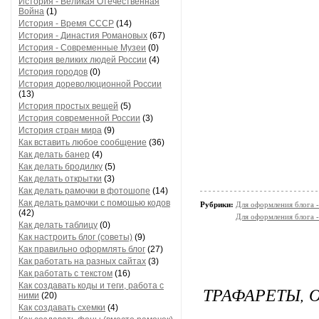
История - Великая Отечественная
Война
(1)
История - Время СССР
(14)
История - Династия Романовых
(67)
История - Современные Музеи
(0)
История великих людей России
(4)
История городов
(0)
История дореволюционной России
(13)
История простых вещей
(5)
История современной России
(3)
История стран мира
(9)
Как вставить любое сообщение
(36)
Как делать банер
(4)
Как делать бродилку
(5)
Как делать открытки
(3)
Как делать рамочки в фотошопе
(14)
Как делать рамочки с помошью кодов
Рубрики:
Для оформления блога 
(42)
Для оформления блога -
Как делать таблицу
(0)
Как настроить блог (советы)
(9)
Как правильно оформлять блог
(27)
Как работать на разных сайтах
(3)
Как работать с текстом
(16)
Как создавать коды и теги, работа с
ТРАФАРЕТЫ, 
ними
(20)
Как создавать схемки
(4)