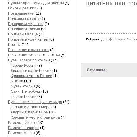
цитатник или со
Нужные программы для работы
(9)
Основы религии
(5)
Поздравление
(11)
Полезные советы
(6)
Праздники мировые
(3)
Праздники России
(9)
Приметы месяца
(1)
Приметы нашей жизни
(8)
Рубрики:
Для оформления блога 
Притчи
(11)
Психологические тесты
(3)
Психология человека - статьи
(5)
Путешествие по России
(37)
Города России
(2)
Страницы:
Дворцы и парки России
(1)
Красивые места России
(1)
Москва
(10)
Музеи России
(9)
Санкт Петербург
(15)
Церкви России
(8)
Путешествие по странам мира
(24)
Города и страны Мира
(8)
Дворцы и парки мира
(10)
Красивые места стран мира
(7)
Рамочка-скилет
(13)
Рамочки - плееры
(1)
Рамочки Mail.ru
(6)