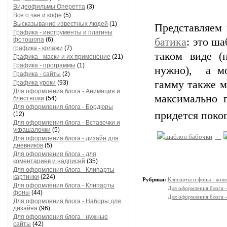
Видеофильмы Оперетта
(3)
Все о чае и кофе
(5)
Высказывание известных людей
(1)
Представляем
Графика - инструменты и плагины
фотошопа
(6)
батика
: это ш
графика - колажи
(7)
таком виде (
Графика - маски и их применение
(21)
Графика - программы
(1)
нужно), а мо
Графика - сайты
(2)
гамму также м
Графика уроки
(93)
Для оформления блога - Анимация и
максимально п
блестяшки
(54)
Для оформления блога - Бордюры
придется поко
(12)
Для оформления блога - Вставочки и
украшалочки
(5)
Для оформления блога - дизайн для
дневников
(5)
Для оформления блога - для
коментариев и надписей
(35)
Для оформления блога - Клипарты
картинки
(224)
Рубрики:
Клипарты и фоны - жив
Для оформления блога - Клипарты
Для оформления блога 
фоны
(44)
Для оформления блога 
Для оформления блога - Наборы для
дизайна
(96)
Для оформления блога - нужные
сайты
(42)