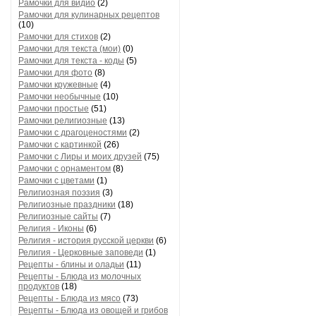
Рамочки для видио
(2)
Рамочки для кулинарных рецептов
(10)
Рамочки для стихов
(2)
Рамочки для текста (мои)
(0)
Рамочки для текста - коды
(5)
Рамочки для фото
(8)
Рамочки кружевные
(4)
Рамочки необычные
(10)
Рамочки простые
(51)
Рамочки религиозные
(13)
Рамочки с драгоценостями
(2)
Рамочки с картинкой
(26)
Рамочки с Лиры и моих друзей
(75)
Рамочки с орнаментом
(8)
Рамочки с цветами
(1)
Религиозная поэзия
(3)
Религиозные праздники
(18)
Религиозные сайты
(7)
Религия - Иконы
(6)
Религия - история русской церкви
(6)
Религия - Церковные заповеди
(1)
Рецепты - блины и оладьи
(11)
Рецепты - Блюда из молочных
продуктов
(18)
Рецепты - Блюда из мясо
(73)
Рецепты - Блюда из овощей и грибов