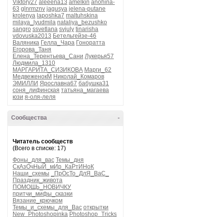
Viktory27
aleeena13
amelkin
anohina-
63
glnrmznv
jagusya
jelena-putane
krolenya
laposhka7
maltuhskina
milaya_lyudmila
nataliya_bezushko
sangro
ssvetlana
svjuly
tinarisha
vdovuska2013
Бетельгейзе-46
Валяника
Гелла_Чара
Гоноратта
Егорова_Таня
Елена_Терентьева_Сани
Лукерья57
Людмила_1310
МАРГАРИТА_СИЗИКОВА
Марги_62
МедвеженокМ
Николай_Комаров
ЭМИЛЛИ
Ярославна67
бабушка31
соня_лифинская
татьяна_магаева
юзи
я-оля-леля
Сообщества
-
Читатель сообществ
(Всего в списке: 17)
Фоны_для_вас
Темы_дня
СкАзОчНыЙ_мИр_КаРтИНоК
Наши_схемы
_ПрОсТо_ДлЯ_ВаС_
Праздник_живота
ПОМОЩЬ_НОВИЧКУ
притчи_мифы_сказки
Вязание_крючком
Темы_и_схемы_для_Вас
открытки
New_Photoshopinka
Photoshop_Tricks