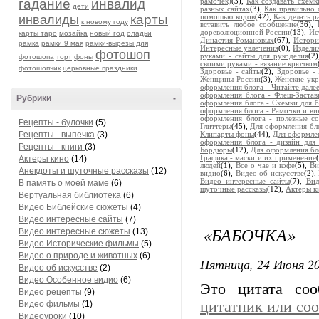
гадание
инвалид
рамочек)
(3),
Как создавать схемк
дети
разных сайтах
(3),
Как правильно 
карты
инвалиды
помошью кодов
(42),
Как делать 
к новому году
вставить любое сообщение
(36),
дореволюционной России
(13),
Ис
карты таро
мозайка
новый год
оладьи
Династия Романовых
(67),
Истори
рамка
рамки 9 мая
рамки-вырезы для
Интересные увлечения
(0),
Издели
фотошоп
руками - сайты для рукоделия
(2
фотошопа
торт
фоны
своими руками - вязание крючком
фотошопчик
церковные праздники
Здоровье - сайты
(2),
Здоровье -
Женщины России
(3),
Женские ук
оформления блога - Читайте дале
оформления блога - Флеш-Застав
Рубрики
-
оформления блога - Схемки для б
оформления блога - Рамочки и ви
оформления блога - полезные с
Рецепты - булочки
(5)
Глиттеры
(45),
Для оформления бл
Рецепты - выпечка
(3)
Клипарты фоны
(44),
Для оформлен
оформления блога - дизайн для 
Рецепты - книги
(3)
Бордюры
(12),
Для оформления бл
Актеры кино
(14)
Графика - маски и их применение
людей
(1),
Все о чае и кофе
(5),
Ви
Анекдоты и шуточные рассказы
(12)
видио
(6),
Видео об искусстве
(2),
Видео интересные сайты
(7),
Вид
В память о моей маме
(6)
шуточные рассказы
(12),
Актеры к
Вертуальная библиотека
(6)
Видео Библейские сюжеты
(4)
Видео интересные сайты
(7)
«БАБОЧКА»
Видео интересные сюжеты
(13)
Видео Исторические фильмы
(5)
Видео о природе и животных
(6)
Пятница, 24 Июня 20
Видео об искусстве
(2)
Видео Особенное видио
(6)
Это цитата со
Видео рецепты
(9)
цитатник или со
Видео фильмы
(1)
Видеоуроки
(10)