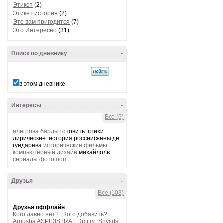
Этикет
(2)
Этикет история
(2)
Это вам пригодится
(7)
Это Интересно
(31)
Поиск по дневнику
-
в этом дневнике
Интересы
-
Все (9)
алегрова
барды
готовить. стихи
лирические. история россии(жены де
гундарева
исторические фильмы
компьютерный дизайн
михайлолв
сериалы
фотошоп
Друзья
-
Все (103)
Друзья оффлайн
Кого давно нет?
Кого добавить?
Arnusha
ASPIDISTRA1
Dmitry_Shvarts