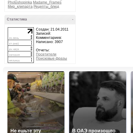
Photoshopinka
Madame_Frames
Мир_клипарта
Рецепты_блюд
Статистика
-
Создан: 21.04.2011
Записей:
Комментариев:
Написано: 3907
Отчеты:
Посетители
Поисковые фразы
Не ешьте эту
В ОАЭ произошло