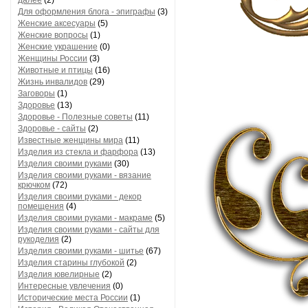
далее
(2)
Для оформления блога - эпиграфы
(3)
Женские аксесуары
(5)
Женские вопросы
(1)
Женские украшение
(0)
Женщины России
(3)
Животные и птицы
(16)
Жизнь инвалидов
(29)
Заговоры
(1)
Здоровье
(13)
Здоровье - Полезные советы
(11)
Здоровье - сайты
(2)
Известные женщины мира
(11)
Изделия из стекла и фарфора
(13)
Изделия своими руками
(30)
Изделия своими руками - вязание
крючком
(72)
Изделия своими руками - декор
помещения
(4)
Изделия своими руками - макраме
(5)
Изделия своими руками - сайты для
рукоделия
(2)
Изделия своими руками - шитье
(67)
Изделия старины глубокой
(2)
Изделия ювелирные
(2)
Интересные увлечения
(0)
Исторические места России
(1)