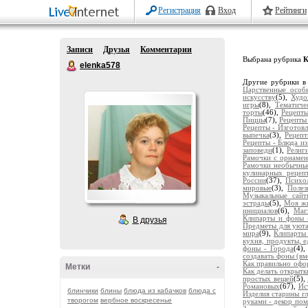
Регистрация
Вход
Рейтинги
Записи
Друзья
Комментарии
Выбрана рубрика
К
elenka578
Другие рубрики в
Царственные особ
искусству
(5),
Худо
игры
(8),
Тематиче
торты
(46),
Рецепты
Пиццы
(7),
Рецепты 
Рецепты - Изготовл
выпечка
(3),
Рецепт
Рецепты - Блюда и
заповеди
(1),
Религ
Рамочки с орнаме
Рамочки необычны
кулинарных рецеп
России
(37),
Психол
мировые
(3),
Полез
Музыкальные сайт
эстрады
(5),
Моя ж
инициалов
(6),
Маг
Клипарты и фоны 
В друзья
Предметы для уют
мира
(9),
Клипарты
кухня, продукты, е
фоны - Города
(4)
создавать фоны (вм
Как правильно офо
Метки
-
Как делать открытк
простых вещей
(5),
Романовых
(67),
Ис
блинчики
блины
блюда из кабачков
блюда с
Изделия старины г
творогом
вербное воскресенье
руками - декор по