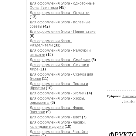
Для оформления блога - однотонные
Фоны, Глиттеры
(45)
Для оформления блога - Открытки
(13)
Для оформления блога - полезные
советы
(42)
Для оформления блога - Приветствие
(6)
Для оформления блога -
Разделители
(33)
Для оформления блога - Рамочки и
виньетки
(15)
Для оформления блога - Смайлики
(5)
Для оформления блога - Ссылки в
Лире
(11)
Для оформления блога - Схемки для
блогов
(11)
Для оформления блога - Тексты и
Шрифты
(10)
Для оформления блога - Уголки
(14)
Рубрики:
Клипарты
Для оформления блога - Узоры,
Для офор
орнаменты
(6)
Для оформления блога - Флеш-
Заставки
(9)
Для оформления блога - цвет
(7)
Для оформления блога - часики,
календари и другие
(10)
ФРУКТО
Для оформления блога - Читайте