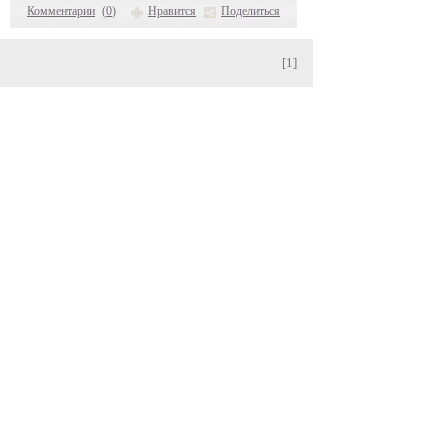
Комментарии
(
0
)
Нравится
Поделиться
[1]