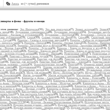
Авось
из (+ сутки) дневников
липарты и фоны - фрукты и овощи
.
 этом дневнике:
Это Интересно
(31),
Это вам пригодится
(7),
Этикет история
(2),
Этикет
(
ы мира
(18),
Художники современности
(8),
Художники прошлого
(25),
Художники заруб
жники - Рассказы о художниках
(5),
Художники - Портреты
(18),
Художники - Города гл
ские публикации
(23),
Стихи
(33),
Ссылки уроков на Лире
(11),
Спорт
(0),
Сказочный ми
 - Соусы
(19),
Рецепты - Салаты и холодные закуски
(47),
Рецепты - Сайты по кулинарии
(
- пироги к чаю
(27),
Рецепты - Пироги
(49),
Рецепты - Первые блюда
(13),
Рецепты - Напитки
ение тесто
(5),
Рецепты - Заготовки ягод и фруктов
(16),
Рецепты - Заготовки овощей
(40),
Р
ы - Вторые блюда
(23),
Рецепты - булочки
(5),
Рецепты - Блюда из фруктов и ягод
(13),
Р
з овощей и грибов
(63),
Рецепты - Блюда из мясо
(73),
Рецепты - Блюда из молочных продук
ия - история русской церкви
(6),
Религия - Иконы
(6),
Религиозные сайты
(7),
Религиозные п
нтом
(8),
Рамочки с Лиры и моих друзей
(75),
Рамочки с картинкой
(26),
Рамочки с драгоце
е
(10),
Рамочки кружевные
(4),
Рамочки для фото
(8),
Рамочки для текста - коды
(5),
Рамочк
тов
(10),
Рамочки для видио
(2),
Рамочки Mail.ru
(6),
Рамочки - плееры
(1),
Рамочка-скиле
огия человека - статьи
(5),
Психологические тесты
(3),
Притчи
(11),
Приметы нашей жиз
ные советы
(6),
Поздравление
(11),
Основы религии
(5),
Нужные программы для работы
ы и радио
(8),
Музыкальные видио
(32),
Музыкальная подборка
(84),
Музыкальная откр
изнь
(6),
Мой край
(2),
Мода для полных
(8),
Мода - История моды
(1),
Мода - Атрибуты ж
ия Гороскопов
(4),
Магия гадания
(20),
Магия астрологии
(2),
Магические сайты
(0),
Ком
- Украшение
(13),
Клипарты и фоны - Сказочные
(12),
Клипарты и фоны - Религия
(9),
Кл
а
(19),
Клипарты и фоны - Праздничные
(21),
Клипарты и фоны - Пейзажи и природа
(35),
К
 и фоны - Морская тема
(15),
Клипарты и фоны - Молодые люди
(0),
Клипарты и фоны - 
да и напитки
(25),
Клипарты и фоны - животные и птицы
(43),
Клипарты и фоны - Дети и вс
,
Клипарты и фоны - Водные суда
(1),
Клипарты и фоны - Времена года
(21),
Картинки ю
есто рамочек)
(3),
Как создавать схемки
(4),
Как создавать коды и теги, работа с ними
(20),
К
рмлять блог
(27),
Как настроить блог (советы)
(9),
Как делать таблицу
(0),
Как делать рамочк
и
(3),
Как делать бродилку
(5),
Как делать банер
(4),
Как вставить любое сообщение
(36),
Исто
История дореволюционной России
(13),
История городов
(0),
История великих людей Росс
тория - Время СССР
(14),
История - Великая Отечественная Война
(1),
Исторические места 
лубокой
(2),
Изделия своими руками - шитье
(67),
Изделия своими руками - сайты для рукоде
мещения
(4),
Изделия своими руками - вязание крючком
(72),
Изделия своими руками
(30),
Изд