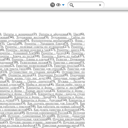
2),
Цитаты о женщинах
(2),
Цитаты и афоризмы
(3),
Цвет
(6),
ежные
(34),
Художники востока
(5),
Художники - Сайты по
азами художников
(5),
Фотопортреты необычные
(2),
Флэш -
р
(1),
Свадьба
(9),
Рецепты - Украшаем блюда
(5),
Рецепты -
25),
Рецепты - полезные советы по кулинарии
(27),
Рецепты -
(8),
Рецепты - мелкие изделия к чаю
(57),
Рецепты - книги
(3),
ецепты - Домашний Хлеб
(6),
Рецепты - Десерт
(4),
Рецепты -
ецепты - Блюда из теста
(10),
Рецепты - Блюда из рыбы
(27),
тов
(18),
Рецепты - блины и оладьи
(11),
Религия - Церковные
раздники
(18),
Религиозная поэзия
(3),
Рамочки с цветами
(1),
ностями
(2),
Рамочки религиозные
(13),
Рамочки простые
(51),
и для текста (мои)
(0),
Рамочки для стихов
(2),
Рамочки для
т
(13),
Путешествие по странам мира
(24),
Путешествие по
ни
(8),
Приметы месяца
(1),
Праздники России
(9),
Праздники
(9),
Наша жизнь (что нас ждет)
(6),
Народные ремесла
(4),
ытка
(3),
Музыка - Опера, оперетта
(3),
Музыка - Легенды
енской одежды
(5),
Мифы и легенды
(4),
Магия цифр, чисел и
пьютер совет
(37),
Клипарты и фоны - цветы и листья
(66),
ипарты и фоны - Разные аксесуары
(3),
Клипарты и фоны -
липарты и фоны - Небо
(3),
Клипарты и фоны - народы стран
Машины
(0),
Клипарты и фоны - Люди
(12),
Клипарты и фоны -
е о детях
(17),
Клипарты и фоны - Девушки
(14),
Клипарты и
мористические
(5),
Как создать кнопочки для блога
(3),
Как
ак работать с текстом
(16),
Как работать на разных сайтах
(3),
и с помошью кодов
(42),
Как делать рамочки в фотошопе
(14),
рия стран мира
(9),
История современной России
(3),
История
ии
(4),
История - Современные Музеи
(0),
История - Династия
России
(1),
Интересные увлечения
(0),
Изделия ювелирные
(2),
лия
(2),
Изделия своими руками - макраме
(5),
Изделия своими
елия из стекла и фарфора
(13),
Известные женщины мира
(11),