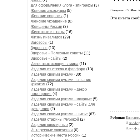
далее
(2)
Для оформления блога - эпиграфы
(3)
Вторник, 03 Мая 2
Женские аксесуары
(5)
Женские вопросы
(1)
Это цитата соо
Женские украшение
(0)
Женщины России
(3)
Животные и птицы
(16)
Жизнь инвалидов
(29)
Заговоры
(1)
Здоровье
(13)
Здоровье - Полезные советы
(11)
Здоровье - сайты
(2)
Известные женщины мира
(11)
Изделия из стекла и фарфора
(13)
Изделия своими руками
(30)
Изделия своими руками - вязание
крючком
(72)
Изделия своими руками - декор
помещения
(4)
Изделия своими руками - макраме
(5)
Изделия своими руками - сайты для
рукоделия
(2)
Изделия своими руками - шитье
(67)
Рубрики:
Клипарты
Изделия старины глубокой
(2)
Для офор
Изделия ювелирные
(2)
Для офор
Интересные увлечения
(0)
Исторические места России
(1)