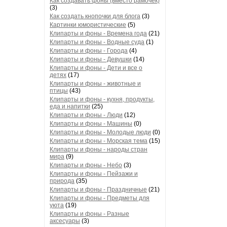
Как создавать фоны (вместо рамочек)
(3)
Как создать кнопочки для блога
(3)
Картинки юмористические
(5)
Клипарты и фоны - Времена года
(21)
Клипарты и фоны - Водные суда
(1)
Клипарты и фоны - Города
(4)
Клипарты и фоны - Девушки
(14)
Клипарты и фоны - Дети и все о
детях
(17)
Клипарты и фоны - животные и
птицы
(43)
Клипарты и фоны - кухня, продукты,
еда и напитки
(25)
Клипарты и фоны - Люди
(12)
Клипарты и фоны - Машины
(0)
Клипарты и фоны - Молодые люди
(0)
Клипарты и фоны - Морская тема
(15)
Клипарты и фоны - народы стран
мира
(9)
Клипарты и фоны - Небо
(3)
Клипарты и фоны - Пейзажи и
природа
(35)
Клипарты и фоны - Праздничные
(21)
Клипарты и фоны - Предметы для
уюта
(19)
Клипарты и фоны - Разные
аксесуары
(3)