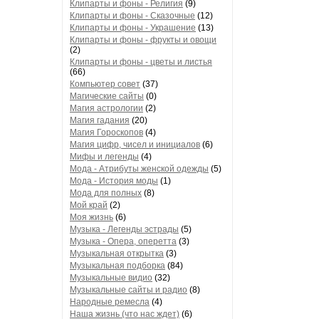
Клипарты и фоны - Религия
(9)
Клипарты и фоны - Сказочные
(12)
Клипарты и фоны - Украшение
(13)
Клипарты и фоны - фрукты и овощи
(2)
Клипарты и фоны - цветы и листья
(66)
Компьютер совет
(37)
Магические сайты
(0)
Магия астрологии
(2)
Магия гадания
(20)
Магия Гороскопов
(4)
Магия цифр, чисел и инициалов
(6)
Мифы и легенды
(4)
Мода - Атрибуты женской одежды
(5)
Мода - История моды
(1)
Мода для полных
(8)
Мой край
(2)
Моя жизнь
(6)
Музыка - Легенды эстрады
(5)
Музыка - Опера, оперетта
(3)
Музыкальная открытка
(3)
Музыкальная подборка
(84)
Музыкальные видио
(32)
Музыкальные сайты и радио
(8)
Народные ремесла
(4)
Наша жизнь (что нас ждет)
(6)