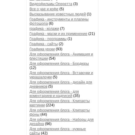
Видеофильмы Оперетта
(3)
Все о чае и кофе
(5)
Высказывание известных людей
(1)
Графика - инструменты и плагины
фотошопа
(6)
графика - колажи
(7)
Графика - маски и их применение
(21)
Графика - программы
(1)
Графика - сайты
(2)
Графика уроки
(93)
Для оформления блога - Анимация и
блестяшки
(54)
Для оформления блога - Бордюры
(12)
Для оформления блога - Вставочки и
украшалочки
(5)
Для оформления блога - дизайн для
дневников
(5)
Для оформления блога - для
коментариев и надписей
(35)
Для оформления блога - Клипарты
картинки
(224)
Для оформления блога - Клипарты
фоны
(44)
Для оформления блога - Наборы для
дизайна
(96)
Для оформления блога - нужные
сайты
(42)