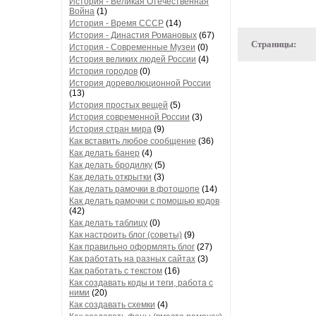
История - Великая Отечественная
Война
(1)
История - Время СССР
(14)
История - Династия Романовых
(67)
Страницы:
История - Современные Музеи
(0)
История великих людей России
(4)
История городов
(0)
История дореволюционной России
(13)
История простых вещей
(5)
История современной России
(3)
История стран мира
(9)
Как вставить любое сообщение
(36)
Как делать банер
(4)
Как делать бродилку
(5)
Как делать открытки
(3)
Как делать рамочки в фотошопе
(14)
Как делать рамочки с помошью кодов
(42)
Как делать таблицу
(0)
Как настроить блог (советы)
(9)
Как правильно оформлять блог
(27)
Как работать на разных сайтах
(3)
Как работать с текстом
(16)
Как создавать коды и теги, работа с
ними
(20)
Как создавать схемки
(4)