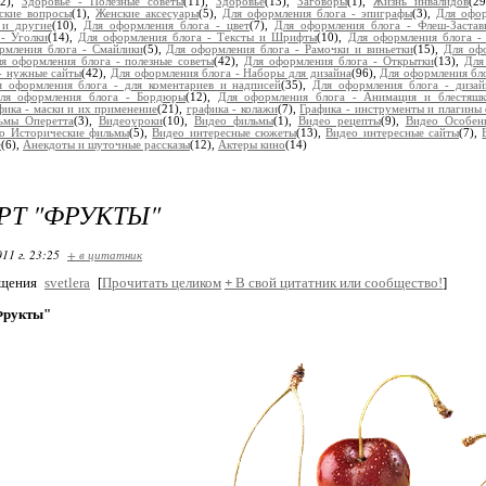
(2),
Здоровье - Полезные советы
(11),
Здоровье
(13),
Заговоры
(1),
Жизнь инвалидов
(2
ские вопросы
(1),
Женские аксесуары
(5),
Для оформления блога - эпиграфы
(3),
Для офор
 и другие
(10),
Для оформления блога - цвет
(7),
Для оформления блога - Флеш-Застав
- Уголки
(14),
Для оформления блога - Тексты и Шрифты
(10),
Для оформления блога -
рмления блога - Смайлики
(5),
Для оформления блога - Рамочки и виньетки
(15),
Для офо
я оформления блога - полезные советы
(42),
Для оформления блога - Открытки
(13),
Для
- нужные сайты
(42),
Для оформления блога - Наборы для дизайна
(96),
Для оформления бл
я оформления блога - для коментариев и надписей
(35),
Для оформления блога - дизай
ля оформления блога - Бордюры
(12),
Для оформления блога - Анимация и блестяшк
фика - маски и их применение
(21),
графика - колажи
(7),
Графика - инструменты и плагины
ьмы Оперетта
(3),
Видеоуроки
(10),
Видео фильмы
(1),
Видео рецепты
(9),
Видео Особен
о Исторические фильмы
(5),
Видео интересные сюжеты
(13),
Видео интересные сайты
(7),
е
(6),
Анекдоты и шуточные рассказы
(12),
Актеры кино
(14)
РТ "ФРУКТЫ"
11 г. 23:25
+ в цитатник
бщения
svetlera
[
Прочитать целиком
+
В свой цитатник или сообщество!
]
Фрукты"