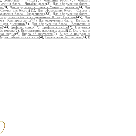
9),
Животные и птицы
(16),
Женщины России
(3),
Женские
мления блога - Читайте далее
(2),
Для оформления блога -
ки
(9),
Для оформления блога - Узоры, орнаменты
(6),
Для
 Схемки для блогов
(11),
Для оформления блога - Ссылки в
рмления блога - Разделители
(33),
Для оформления блога -
 оформления блога - однотонные Фоны, Глиттеры
(45),
Для
ога - Клипарты фоны
(44),
Для оформления блога - Клипарты
н для дневников
(5),
Для оформления блога - Вставочки и
и
(54),
Графика уроки
(93),
Графика - сайты
(2),
Графика -
 фотошопа
(6),
Высказывание известных людей
(1),
Все о чае и
ное видио
(6),
Видео об искусстве
(2),
Видео о природе и
Видео Библейские сюжеты
(4),
Вертуальная библиотека
(6),
В