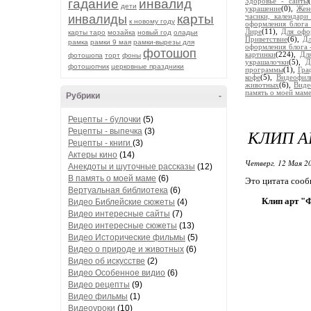
гадание
инвалид
Здоровье - сайты
дети
украшение
(0),
Жен
карты
инвалиды
часики, календари
к новому году
оформления блога 
Лире
(11),
Для офо
карты таро
мозайка
новый год
оладьи
Приветствие
(6),
Дл
рамка
рамки 9 мая
рамки-вырезы для
оформления блога 
фотошоп
картинки
(224),
Дл
фотошопа
торт
фоны
украшалочки
(5),
Д
фотошопчик
церковные праздники
программы
(1),
Гра
кофе
(5),
Видеофил
животных
(6),
Виде
память о моей мам
Рубрики
-
Рецепты - булочки
(5)
КЛИП А
Рецепты - выпечка
(3)
Рецепты - книги
(3)
Актеры кино
(14)
Четверг, 12 Мая 20
Анекдоты и шуточные рассказы
(12)
В память о моей маме
(6)
Это цитата соо
Вертуальная библиотека
(6)
Клип арт "
Видео Библейские сюжеты
(4)
Видео интересные сайты
(7)
Видео интересные сюжеты
(13)
Видео Исторические фильмы
(5)
Видео о природе и животных
(6)
Видео об искусстве
(2)
Видео Особенное видио
(6)
Видео рецепты
(9)
Видео фильмы
(1)
Видеоуроки
(10)