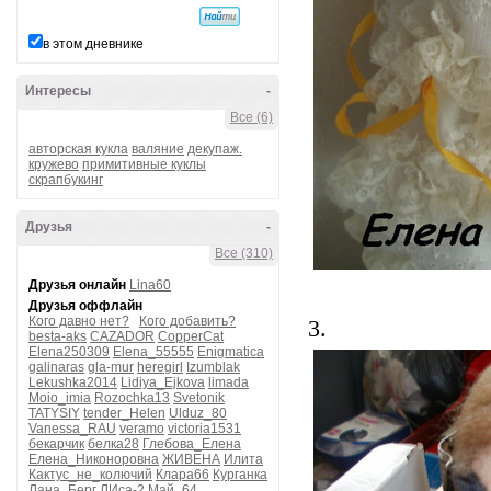
в этом дневнике
Интересы
-
Все (6)
авторская кукла
валяние
декупаж.
кружево
примитивные куклы
скрапбукинг
Друзья
-
Все (310)
Друзья онлайн
Lina60
Друзья оффлайн
Кого давно нет?
Кого добавить?
3.
besta-aks
CAZADOR
CopperCat
Elena250309
Elena_55555
Enigmatica
galinaras
gla-mur
heregirl
Izumblak
Lekushka2014
Lidiya_Ejkova
limada
Moio_imia
Rozochka13
Svetonik
TATYSIY
tender_Helen
Ulduz_80
Vanessa_RAU
veramo
victoria1531
бекарчик
белка28
Глебова_Елена
Елена_Никоноровна
ЖИВЕНА
Илита
Кактус_не_колючий
Клара66
Курганка
Лана_Берг
ЛИса-2
Май_64