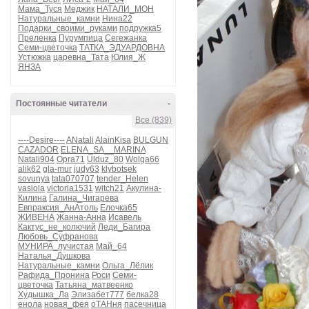
Мама_Туся
Меджик
НАТАЛИ_МОН
Натуральные_камни
Нина22
Подарки_своими_руками
подружка5
Преленка
Пурумпица
Сегежанка
Семи-цветочка
ТАТКА_ЭДУАРДОВНА
Устюжка
царевна_Тата
Юлия_Ж
ЯНЗА
Постоянные читатели
-
Все (839)
----Desire----
ANatali
AlainKisa
BULGUN
CAZADOR
ELENA_SA__MARINA
Natali904
Opra71
Ulduz_80
Wolga66
alik62
gla-mur
judy63
klybotsek
sovunya
tata070707
tender_Helen
vasiola
victoria1531
witch21
Акулина-
Килина
Галина_Чигарева
Евпраксия_АнАтоль
Елочка65
ЖИВЕНА
Жанна-Анна
Исавель
Кактус_не_колючий
Леди_Багира
Любовь_Суфранова
МУНИРА_лучистая
Май_64
Наталья_Душкова
Натуральные_камни
Ольга_Лёлик
Рафида_Пронина
Роси
Семи-
цветочка
Татьяна_матвеенко
Худышка_Ла
Элизабет777
белка28
енола
новая_фея
оТАНня
пасечница