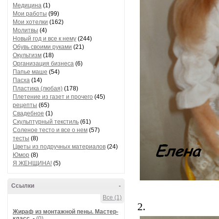
Медицина
(1)
Мои работы
(99)
Мои хотелки
(162)
Молитвы
(4)
Новый год и все к нему
(244)
Обувь своими руками
(21)
Окультизм
(18)
Организация бизнеса
(6)
Папье маше
(54)
Пасха
(14)
Пластика (любая)
(178)
Плетение из газет и прочего
(45)
рецепты
(65)
Свадебное
(1)
Скульптурный текстиль
(61)
Соленое тесто и все о нем
(57)
тесты
(8)
Цветы из подручных материалов
(24)
Юмор
(8)
Я ЖЕНЩИНА!
(5)
Ссылки
-
Все (1)
2.
Жираф из монтажной пены. Мастер-
класс.
-
(0)