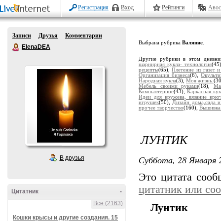
Регистрация
Вход
Рейтинги
Авос
Записи
Друзья
Комментарии
Выбрана рубрика
Валяние
.
ElenaDEA
Другие рубрики в этом дневн
шарнирная кукла- технология
(45
рецепты
(65),
Плетение из газет 
Организация бизнеса
(6),
Окульти
Народная кукла
(3),
Моя жизнь.
(3
Мебель своими руками
(18),
Ма
Компьютерное
(43),
Каркасная кук
Идеи для кружева, вязание крю
игрушек
(50),
Дизайн дома,сада и
прочее творчество
(160),
Вышивка
ЛУНТИК
Суббота, 28 Января 2
В друзья
Это цитата соо
цитатник или со
Цитатник
-
Все (2163)
Лунтик
Кошки крысы и другие создания. 15