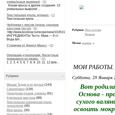
уникальных выкроек!
-
(0)
Кошки крысы и другие создания. 15
уникальных выкроек! ...
Текстильная кукла. журнал
-
(1)
Текстильная кукла. . ...
Чебуреки с мясом (очень удачное
хрусткое тесто)
-
(8)
Рубрики:
Мои хотелки
http://www.koolinar.ru/recipe/view/103531
Валяние
ИНГРЕДИЕНТЫ Тесто: Мука — 8 ст
Вода &m...
Метки:
валяние
Старички от Джилл Маасс
-
(0)
...
Операция-утилизация. Лоскутные
покрывала из джинс.
-
(0)
1. 2. 3. 4. 5. 6. 7. 8. 9. 10. 11. 12.&nb...
МОИ РАБОТЫ.
Суббота, 28 Января 2
Рубрики
-
Мишки Тедди и их друзья
(143)
Вот родилас
Скрапбукинг
(126)
Основа - пр
Переделка,пошив, одежды
(91)
Кукольные мастера
(89)
сухого валян
Текстильная шарнирная кукла-
технология
(45)
освоить мокр
Моя жизнь.
(30)
Интересности-полезности
(18)