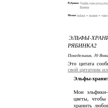
Рубрики:
Дизайн дома,сада и про
Валяние
Метки:
войлок
молния
декор
ЭЛЬФЫ-ХРА
РЯБИНКА2
Понедельник, 30 Янва
Это цитата соо
свой цитатник и
Эльфы-хранит
Мои эльфики-
цветы, чтобы
хранить любов