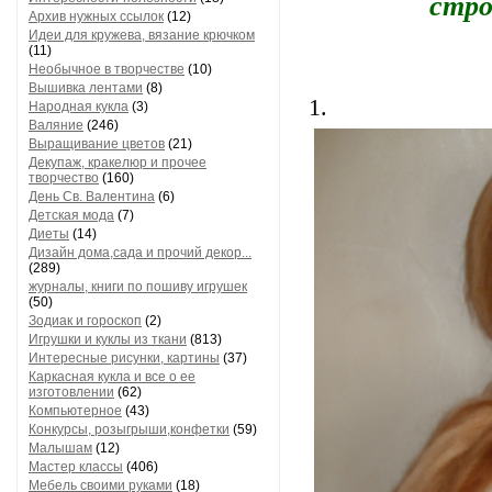
стро
Архив нужных ссылок
(12)
Идеи для кружева, вязание крючком
(11)
Необычное в творчестве
(10)
Вышивка лентами
(8)
1.
Народная кукла
(3)
Валяние
(246)
Выращивание цветов
(21)
Декупаж, кракелюр и прочее
творчество
(160)
День Св. Валентина
(6)
Детская мода
(7)
Диеты
(14)
Дизайн дома,сада и прочий декор...
(289)
журналы, книги по пошиву игрушек
(50)
Зодиак и гороскоп
(2)
Игрушки и куклы из ткани
(813)
Интересные рисунки, картины
(37)
Каркасная кукла и все о ее
изготовлении
(62)
Компьютерное
(43)
Конкурсы, розыгрыши,конфетки
(59)
Малышам
(12)
Мастер классы
(406)
Мебель своими руками
(18)