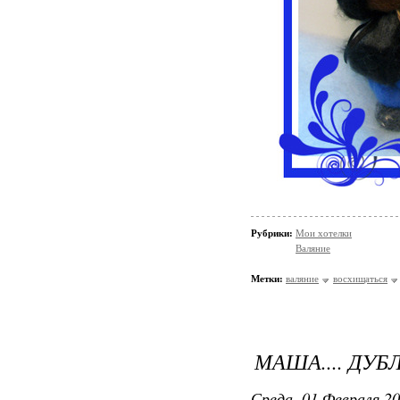
Рубрики:
Мои хотелки
Валяние
Метки:
валяние
восхищаться
МАША.... ДУБЛ
Среда, 01 Февраля 20