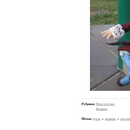
Рубрики:
Мои хотелки
Валяние
Метки:
кукла
валяние
восхи