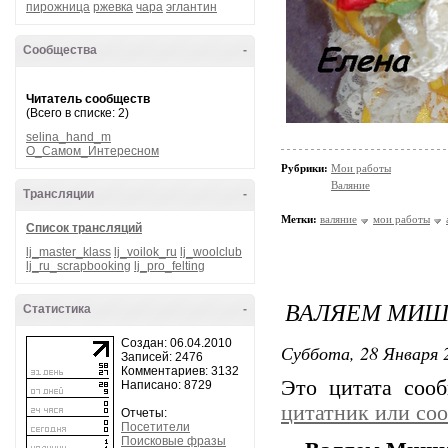
пирожница
ржевка
чара
эглантин
Сообщества
-
Читатель сообществ
(Всего в списке: 2)
selina_hand_m
О_Самом_Интересном
Рубрики:
Мои работы
Валяние
Трансляции
-
Метки:
валяние
мои работы
Список трансляций
lj_master_klass
lj_voilok_ru
lj_woolclub
lj_ru_scrapbooking
lj_pro_felting
ВАЛЯЕМ МИШ
Статистика
-
Создан: 06.04.2010
Суббота, 28 Января 2
Записей: 2476
Комментариев: 3132
Это цитата со
Написано: 8729
цитатник или со
Отчеты:
Посетители
Поисковые фразы