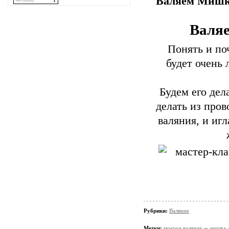
Валяем Мишк
Валя
Понять и по
будет очень 
Будем его дел
делать из пров
валяния, и игл
Рубрики:
Валяние
Метки:
мокрое валяние
мишка