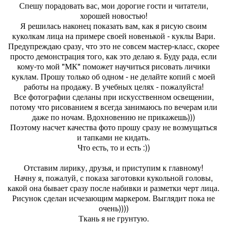
Спешу порадовать вас, мои дорогие гости и читатели,
хорошей новостью!
Я решилась наконец показать вам, как я рисую своим
куколкам лица на примере своей новенькой - куклы Вари.
Предупреждаю сразу, что это не совсем мастер-класс, скорее
просто демонстрация того, как это делаю я. Буду рада, если
кому-то мой "МК" поможет научиться рисовать личики
куклам. Прошу только об одном - не делайте копий с моей
работы на продажу. В учебных целях - пожалуйста!
Все фотографии сделаны при искусственном освещении,
потому что рисованием я всегда занимаюсь по вечерам или
даже по ночам. Вдохновению не прикажешь)))
Поэтому насчет качества фото прошу сразу не возмущаться
и тапками не кидать.
Что есть, то и есть :))
Отставим лирику, друзья, и приступим к главному!
Начну я, пожалуй, с показа заготовки кукольной головы,
какой она бывает сразу после набивки и разметки черт лица.
Рисунок сделан исчезающим маркером. Выглядит пока не
очень))))
Ткань я не грунтую.