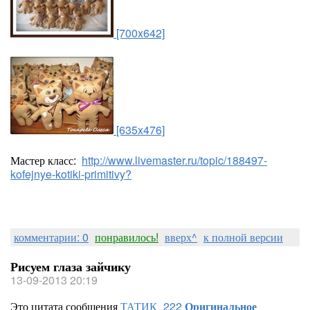
[700x642]
[635x476]
Мастер класс:
http://www.livemaster.ru/topic/188497-
kofejnye-kotiki-primitivy?
комментарии: 0
понравилось!
вверх^
к полной версии
Рисуем глаза зайчику
13-09-2013 20:19
Это цитата сообщения
ТАТИК_222
Оригинальное