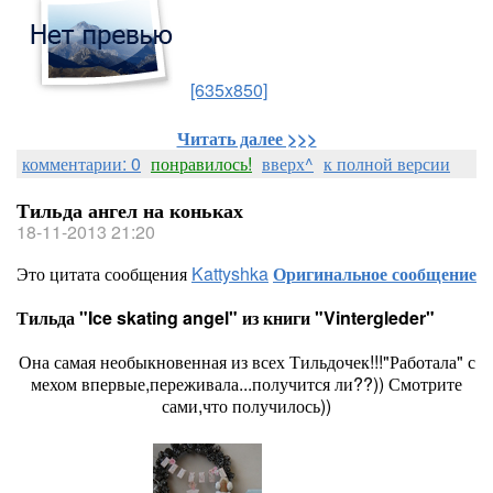
[635x850]
Читать далее >>>
комментарии: 0
понравилось!
вверх^
к полной версии
Тильда ангел на коньках
18-11-2013 21:20
Это цитата сообщения
Kattyshka
Оригинальное сообщение
Тильда "Ice skating angel" из книги "Vintergleder"
Она самая необыкновенная из всех Тильдочек!!!"Работала" с
мехом впервые,переживала...получится ли??)) Смотрите
сами,что получилось))