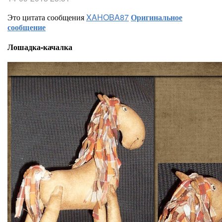
Это цитата сообщения
XAHOBA87
Оригинальное
сообщение
Лошадка-качалка