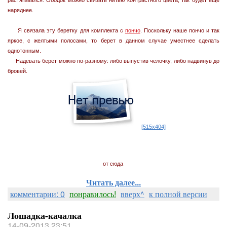
растягивался. Ободок можно связать нитью контрастного цвета, так будет еще
наряднее.
Я связала эту беретку для комплекта с
пончо
. Поскольку наше пончо и так
яркое, с желтыми полосами, то берет в данном случае уместнее сделать
однотонным.
Надевать берет можно по-разному: либо выпустив челочку, либо надвинув до
бровей.
[515x404]
от сюда
Читать далее...
комментарии: 0
понравилось!
вверх^
к полной версии
Лошадка-качалка
14-09-2013 23:51