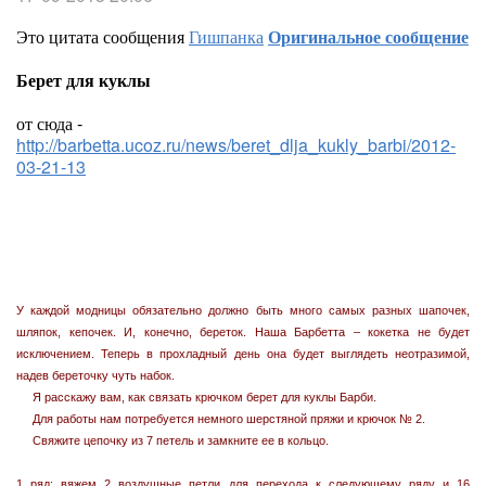
Это цитата сообщения
Гишпанка
Оригинальное сообщение
Берет для куклы
от сюда -
http://barbetta.ucoz.ru/news/beret_dlja_kukly_barbi/2012-
03-21-13
У каждой модницы обязательно должно быть много самых разных шапочек,
шляпок, кепочек. И, конечно, береток. Наша Барбетта – кокетка не будет
исключением. Теперь в прохладный день она будет выглядеть неотразимой,
надев береточку чуть набок.
Я расскажу вам, как связать крючком берет для куклы Барби.
Для работы нам потребуется немного шерстяной пряжи и крючок № 2.
Свяжите цепочку из 7 петель и замкните ее в кольцо.
1 ряд: вяжем 2 воздушные петли для перехода к следующему ряду и 16