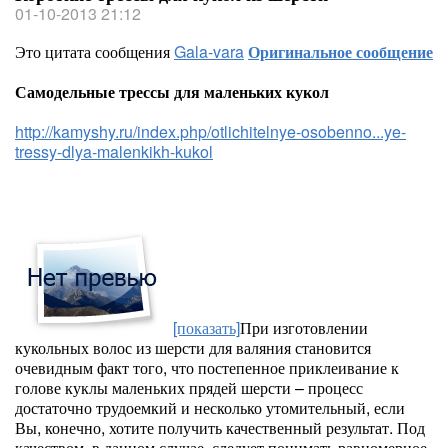
01-10-2013 21:12
Это цитата сообщения
Gala-vara
Оригинальное сообщение
Самодельные трессы для маленьких кукол
http://kamyshy.ru/index.php/otlichitelnye-osobenno...ye-
tressy-dlya-malenkikh-kukol
[показать]
При изготовлении
кукольных волос из шерсти для валяния становится
очевидным факт того, что постепенное приклеивание к
голове куклы маленьких прядей шерсти – процесс
достаточно трудоемкий и несколько утомительный, если
Вы, конечно, хотите получить качественный результат. Под
качеством, в данном случае, следует понимать равномерное