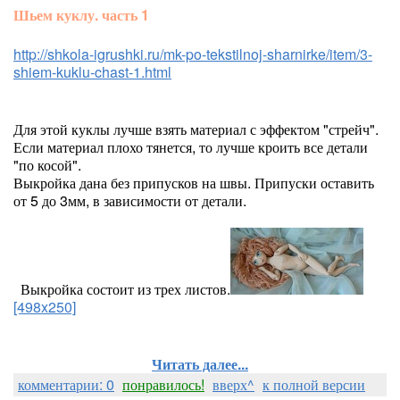
Шьем куклу. часть 1
http://shkola-igrushki.ru/mk-po-tekstilnoj-sharnirke/item/3-
shiem-kuklu-chast-1.html
Для этой куклы лучше взять материал с эффектом "стрейч".
Если материал плохо тянется, то лучше кроить все детали
"по косой".
Выкройка дана без припусков на швы. Припуски оставить
от 5 до 3мм, в зависимости от детали.
Выкройка состоит из трех листов.
[498x250]
Читать далее...
комментарии: 0
понравилось!
вверх^
к полной версии