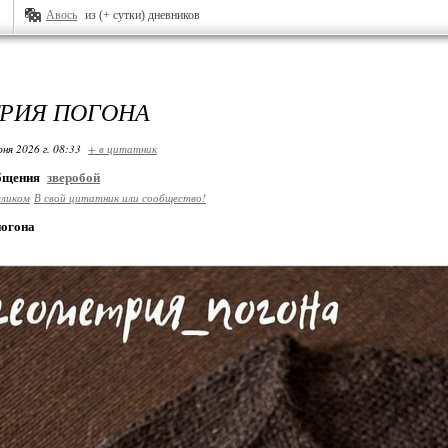
Авось
из (+ сутки) дневников
РИЯ ПОГОНА
ня 2026 г. 08:33
+ в цитатник
общения
зверобой
еликом
В свой цитатник или сообщество!
погона