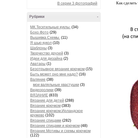
Как сделать
В серии 3 фотографий
⠀
Рубрики
-
МК.Тесктильные куклы.
(34)
Бохо.Фото
(29)
Вышивка.Схемы.
(11)
Я шью кукол
(10)
Шаблоны
(3)
Творчество друзей
(3)
Идеи для дизайна
(2)
Аватары
(1)
Безотрывное вязание крючком
(15)
Быть может оно мне надо?
(16)
Валяние
(38)
мои валяльные хвастушки
(3)
Видеоролики
(39)
ВЯЗАНИЕ
(833)
Вязание для детей
(288)
Вязание крючком
(383)
Вязание крючком.Ирландское
кружево
(102)
Вязание спицами
(282)
Вязание спицами и крючком
(48)
Вязание.Мотивы и схемы крючком
(122)