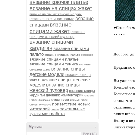
вязание крючок платье
вязание на спицах жакет
вязание на спицах женские модели
вязание
вязание на спицах пальто
вязание
спицами
♥Спасибо ма
спицами жакет
вязание
• • • • •
спицами женский пуловер
вязание спицами
кардиган
⠀
вязание спицами
пальто
Доброго, др
вязание спицами пальто женское
вязание спицами платье
⠀
вязание спицами туника
вязание
Предлагаю с
вязание спицы
спицами шаль
детские модели
⠀
вязание спицы
вязание спицы женские
жакет
Вы уже поня
модели
вязание спицы
Большей час
женский пуловер
вязание спицы
Бесшовное в
кардиган
дневник
комментарии
музыка
носки жаккард спицы
носки спицы
носки
о том, что 
приветствие новых
спицы мужские
отдельных д
читателей
текстильные
спицы
куклы моя работа
вяжем всё и 
Нет ну и не 
Музыка
-
Значит буде
⠀
Все (18)