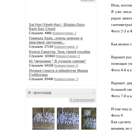
Итак, погон
Я уже писал
рядов вяжем
сантиметрах 
Sat Hari Singh Hari - Bhajan Guru
Ram Das Chant
Фото 2-3 и
Слушали: 4986
Комментарии: 2
⠀
Говинда Харе...очень нежное и
красивое звучание...
Как можно с
Слушали: 27194
Комментарии: 0
⠀
Нэнси Синатра. Тень твоей улыбки
Слушали: 103663
Комментарии: 0
Вариант раз 
Ю. Чичерина " В лунном сиянии"
помощью ук
Слушали: 54108
Комментарии: 0
Фото 4-6 и 
Лунная соната в обработке Марка
Субботина
⠀
Слушали: 83496
Комментарии: 3
Вариант два
большой ско
Я - фотограф
-
Фото 7-8 и 
К приложению
⠀
И еще над о
Фото 9.
Как сделать
вязания, но 