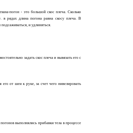
лана-погон - это большой скос плеча. Сколько
е. в рядах длина погона равна скосу плеча. В
и подсаживаться, и удлиняться.
мостоятельно задать скос плеча и вывязать его с
я его от шеи к руке, за счет чего нивелировать
ь погонов выполнялись прибавки тела в процессе