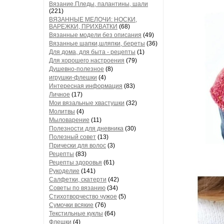
Вязание.Пледы, палантины, шали
(221)
ВЯЗАННЫЕ МЕЛОЧИ: НОСКИ,
ВАРЕЖКИ, ПРИХВАТКИ
(68)
Вязанные модели без описания
(49)
Вязанные шапки,шляпки, береты
(36)
Для дома, для быта - рецепты
(1)
Для хорошего настроения
(79)
Душевно-полезное
(8)
игрушки-флешки
(4)
Интересная информация
(83)
Личное
(17)
Мои вязальные хвастушки
(32)
Молитвы
(4)
Мыловарение
(11)
Полезности для дневника
(30)
Полезный совет
(13)
Прически для волос
(3)
Рецепты
(83)
Рецепты здоровья
(61)
Рукоделие
(141)
Салфетки, скатерти
(42)
Советы по вязанию
(34)
Стихотворчество чужое
(5)
Сумочки всякие
(76)
Текстильные куклы
(64)
Флешки
(4)