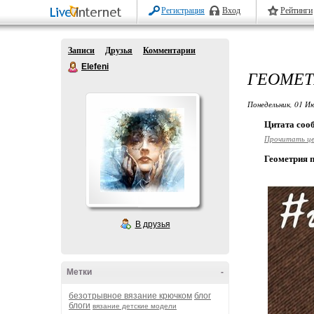
Регистрация
Вход
Рейтинги
Записи
Друзья
Комментарии
Elefeni
ГЕОМЕТ
Понедельник, 01 Ию
Цитата со
Прочитать ц
Геометрия 
В друзья
Метки
-
безотрывное вязание крючком
блог
блоги
вязание детские модели