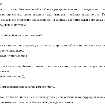
ы!
а, что самая большая "проблема" посадки цельновязанного стандартного рег
 погон, столько рядов вяжем и тело, выполняя прибавки вдоль погона. Т.
всё зависит от пряжи и плотности, т.к. на спицах у нас трикотаж и в его силах 
 ФуДжик_с_погоном
 этой особенностью совладать?
- связать погоны отдельно, а потом по их кромкам набрать петли тела и уже са
ороченных рядов.
гольф_winteriscoming
 - выполнять прибавки не только для тела изделия, но и для погона, расширя
с плеча.
как пример худи_Ду
дним вариантом предлагаю вам подумать.
 так, чтобы на спицах была единая деталь (цельновязанная конструкция), вдол
при этом скос плеча тела был меньше, чем длина погона?