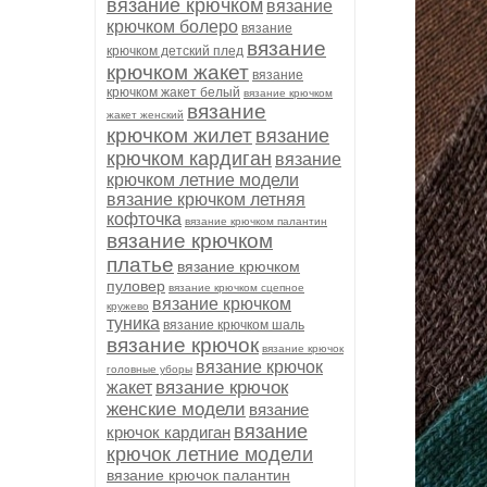
вязание крючком
вязание
крючком болеро
вязание
вязание
крючком детский плед
крючком жакет
вязание
крючком жакет белый
вязание крючком
вязание
жакет женский
крючком жилет
вязание
крючком кардиган
вязание
крючком летние модели
вязание крючком летняя
кофточка
вязание крючком палантин
вязание крючком
платье
вязание крючком
пуловер
вязание крючком сцепное
вязание крючком
кружево
туника
вязание крючком шаль
вязание крючок
вязание крючок
вязание крючок
головные уборы
вязание крючок
жакет
женские модели
вязание
вязание
крючок кардиган
крючок летние модели
вязание крючок палантин