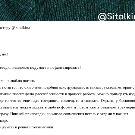
стеру @ sitalkina
узья!
егодня немножко подумать и пофантазировать!
ли - я люблю погоны.
тью за то, что они очень подобны конструкциям с втачным рукавом, которые
язание вносит долю расслабленности в процесс работы, можно примерять изде
где-то что-то еще надо соединять, совмещать и сшивать. Однако, у бесшовн
еталей мы можем задавать любую форму и потом уже в реальном трехмерно
сразу. Никакой припосадки, никакого совмещения петель с рядами у нас нет.
надо.
м думать и решать головоломки.