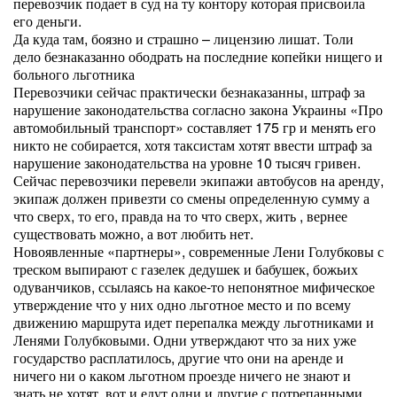
перевозчик подает в суд на ту контору которая присвоила
его деньги.
Да куда там, боязно и страшно – лицензию лишат. Толи
дело безнаказанно ободрать на последние копейки нищего и
больного льготника
Перевозчики сейчас практически безнаказанны, штраф за
нарушение законодательства согласно закона Украины «Про
автомобильный транспорт» составляет 175 гр и менять его
никто не собирается, хотя таксистам хотят ввести штраф за
нарушение законодательства на уровне 10 тысяч гривен.
Сейчас перевозчики перевели экипажи автобусов на аренду,
экипаж должен привезти со смены определенную сумму а
что сверх, то его, правда на то что сверх, жить , вернее
существовать можно, а вот любить нет.
Новоявленные «партнеры», современные Лени Голубковы с
треском выпирают с газелек дедушек и бабушек, божьих
одуванчиков, ссылаясь на какое-то непонятное мифическое
утверждение что у них одно льготное место и по всему
движению маршрута идет перепалка между льготниками и
Ленями Голубковыми. Одни утверждают что за них уже
государство расплатилось, другие что они на аренде и
ничего ни о каком льготном проезде ничего не знают и
знать не хотят, вот и едут одни и другие с потрепанными