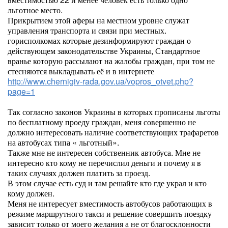
льготное место.
Прикрытием этой аферы на местном уровне служат
управления транспорта и связи при местных.
горисполкомах которые дезинформируют граждан о
действующем законодательстве Украины, Стандартное
вранье которую рассылают на жалобы граждан, при том не
стесняются выкладывать её и в интернете
http://www.chernigiv-rada.gov.ua/vopros_otvet.php?
page=1
Так согласно законов Украины в которых прописаны льготы
по бесплатному проеду граждан, меня совершенно не
должно интересовать наличие соответствующих трафаретов
на автобусах типа « льготный».
Также мне не интересен собственник автобуса. Мне не
интересно кто кому не перечислил деньги и почему я в
таких случаях должен платить за проезд.
В этом случае есть суд и там решайте кто где украл и кто
кому должен.
Меня не интересует вместимость автобусов работающих в
режиме маршрутного такси и решение совершить поездку
зависит только от моего желания а не от благосклонности