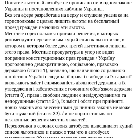
Понятие льготный автобус не прописано ни в одном законе
Украины и постановлениях кабмина Украины.
Вся эта афера разработана на верху и спущена указивка на
горисполкомы с целью лишить льготы на бесплатный
проезд граждан имеющих эти льготы.
Местные горисполкомы приняли решения, в которых
рекомендуют перевозчикам куцый список льготников, в
котором в котором более двух третей льготников лишены
этого права. Местные прокуратуры в упор не видят
попрание конституционных прав граждан / Україну
проголошено демократичною, соціальною, правовою
державою (стаття 1), визнано, що найвищою соціальною
цінністю в Україні є людина, її права і свободи та їх гарантії
визначають зміст і спрямованість діяльності держави, а їх
утвердження і забезпечення є головним обов’язком держави
(стаття 3), права і свободи людини є невідчужуваними та
непорушними (стаття 21), їх зміст і обсяг при прийнятті
нових законів або внесенні змін до чинних законів не може
бути звужений (стаття 22). / и не опротестовывают
незаконные решения местных властей.
Перевозчики в салонах своих автобусов вывешивают куций
список льготников и пасаж о том что в автобусах
вместимостью 22 и менее человек есть только одно