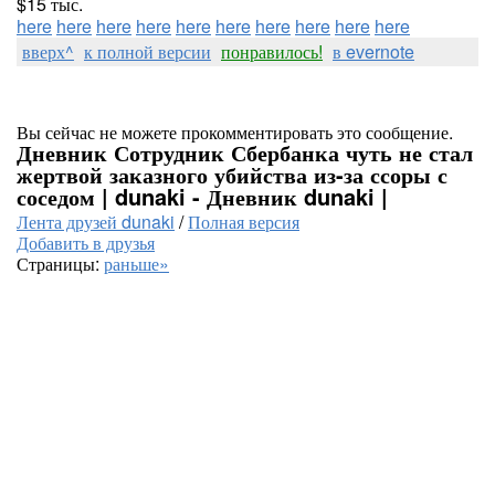
$15 тыс.
here
here
here
here
here
here
here
here
here
here
вверх^
к полной версии
понравилось!
в evernote
Вы сейчас не можете прокомментировать это сообщение.
Дневник Сотрудник Сбербанка чуть не стал
жертвой заказного убийства из-за ссоры с
соседом | dunaki - Дневник dunaki |
Лента друзей dunaki
/
Полная версия
Добавить в друзья
Страницы:
раньше»