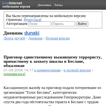
Live
Internet
Дневники
Личка
мобильная версия
Вы были перенаправлены на мобильную версию
страницы.
Вернуться!
Авторизация
Дневник
dunaki
Лента друзей
-
Дневник
-
Полная версия
Приговор единственному выжившему террористу,
причастному к захвату школы в Беслане,
обжалован
01-09-2006 14:17
к комментариям
-
к полной версии
-
понравилось!
Кассационную жалобу на приговор подали потерпевшие из
организации "Голос Беслана", категорически
неудовлетворенные расследованием Генпрокуратуры. Даже
спустя два года обстоятельства теракта в Беслане с трудом