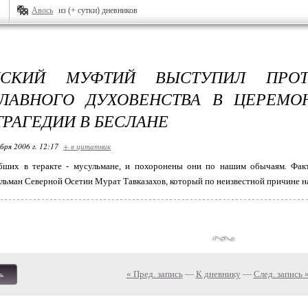
Авось
из (+ сутки) дневников
НСКИЙ МУФТИЙ ВЫСТУПИЛ ПРОТ
СЛАВНОГО ДУХОВЕНСТВА В ЦЕРЕМО
ТРАГЕДИИ В БЕСЛАНЕ
бря 2006 г. 12:17
+ в цитатник
бших в теракте - мусульмане, и похоронены они по нашим обычаям. Факт 
льман Северной Осетии Мурат Тавказахов, который по неизвестной причине н
« Пред. запись
—
К дневнику
—
След. запись 
ь