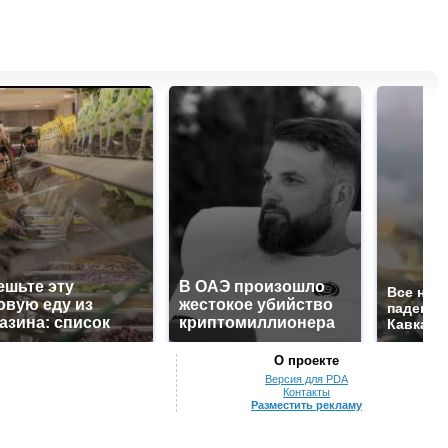
ешьте эту
В ОАЭ произошло
Все нов
овую еду из
жестокое убийство
падению
азина: список
криптомиллионера
Кавказе:
О проекте
Версия для PDA
Контакты
Разместить рекламу