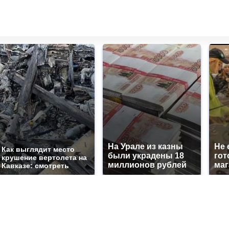
На Урале из казны
Не 
Как выглядит место
были украдены 18
гот
крушение вертолета на
миллионов рублей
маг
Кавказе: смотреть