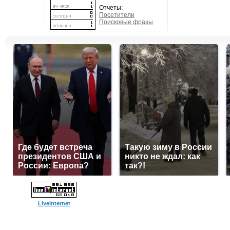
Отчеты:
Посетители
Поисковые фразы
Где будет встреча
Такую зиму в России
президентов США и
никто не ждал: как
России: Европа?
так?!
LiveInternet