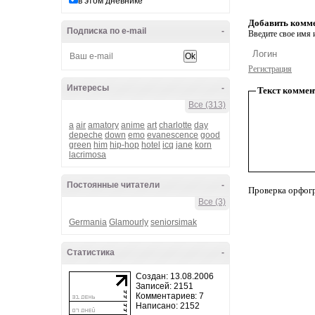
в этом дневнике
Добавить комм
Подписка по e-mail
-
Введите свое имя и
Регистрация
Интересы
-
Текст коммен
Все (313)
a
air
amatory
anime
art
charlotte
day
depeche
down
emo
evanescence
good
green
him
hip-hop
hotel
icq
jane
korn
lacrimosa
Постоянные читатели
-
Проверка орфог
Все (3)
Germania
Glamourly
seniorsimak
Статистика
-
Создан: 13.08.2006
Записей: 2151
Комментариев: 7
Написано: 2152