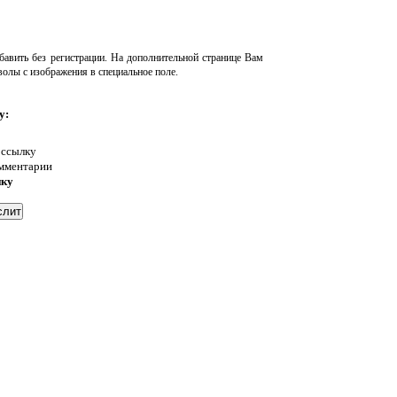
авить без регистрации. На дополнительной странице Вам
волы с изображения в специальное поле.
у:
 ссылку
омментарии
нку