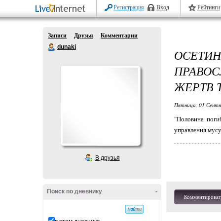
Регистрация
Вход
Рейтинги
Записи
Друзья
Комментарии
dunaki
ОСЕТИ
ПРАВО
ЖЕРТВ 
Пятница, 01 Сентя
"Половина поги
управления мусу
В друзья
Поиск по дневнику
-
Комментироват