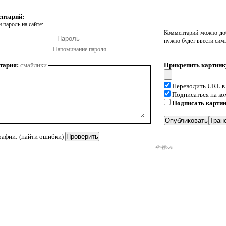
ентарий:
 пароль на сайте:
Комментарий можно доб
нужно будет ввести сим
Напоминание пароля
тария:
смайлики
Прикрепить картинк
Переводить URL в
Подписаться на к
Подписать карти
рафии: (найти ошибки)