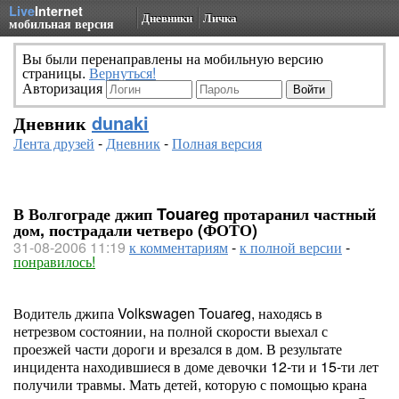
Live
Internet
Дневники
Личка
мобильная версия
Вы были перенаправлены на мобильную версию
страницы.
Вернуться!
Авторизация
Дневник
dunaki
Лента друзей
-
Дневник
-
Полная версия
В Волгограде джип Touareg протаранил частный
дом, пострадали четверо (ФОТО)
31-08-2006 11:19
к комментариям
-
к полной версии
-
понравилось!
Водитель джипа Volkswagen Touareg, находясь в
нетрезвом состоянии, на полной скорости выехал с
проезжей части дороги и врезался в дом. В результате
инцидента находившиеся в доме девочки 12-ти и 15-ти лет
получили травмы. Мать детей, которую с помощью крана