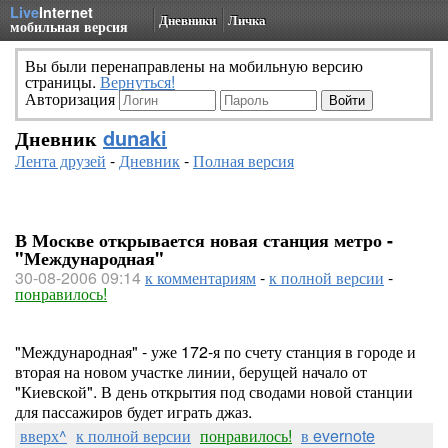
Live
Internet
Дневники
Личка
мобильная версия
Вы были перенаправлены на мобильную версию
страницы.
Вернуться!
Авторизация
Дневник
dunaki
Лента друзей
-
Дневник
-
Полная версия
В Москве открывается новая станция метро -
"Международная"
30-08-2006 09:14
к комментариям
-
к полной версии
-
понравилось!
"Международная" - уже 172-я по счету станция в городе и
вторая на новом участке линии, берущей начало от
"Киевской". В день открытия под сводами новой станции
для пассажиров будет играть джаз.
вверх^
к полной версии
понравилось!
в evernote