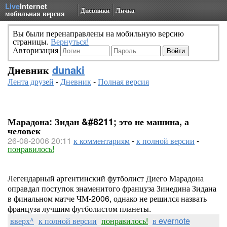
Live
Internet
Дневники
Личка
мобильная версия
Вы были перенаправлены на мобильную версию
страницы.
Вернуться!
Авторизация
Дневник
dunaki
Лента друзей
-
Дневник
-
Полная версия
Марадона: Зидан &#8211; это не машина, а
человек
26-08-2006 20:11
к комментариям
-
к полной версии
-
понравилось!
Легендарный аргентинский футболист Диего Марадона
оправдал поступок знаменитого француза Зинедина Зидана
в финальном матче ЧМ-2006, однако не решился назвать
француза лучшим футболистом планеты.
вверх^
к полной версии
понравилось!
в evernote