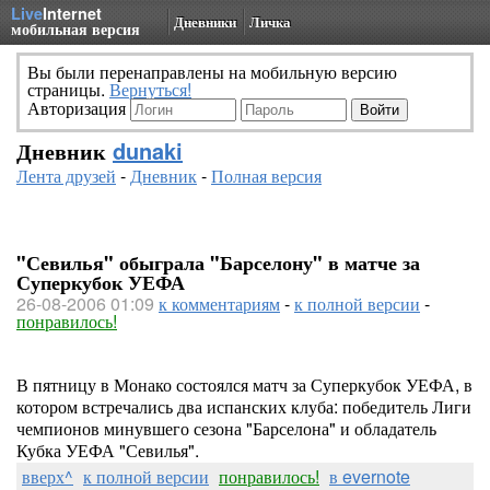
Live
Internet
Дневники
Личка
мобильная версия
Вы были перенаправлены на мобильную версию
страницы.
Вернуться!
Авторизация
Дневник
dunaki
Лента друзей
-
Дневник
-
Полная версия
"Севилья" обыграла "Барселону" в матче за
Суперкубок УЕФА
26-08-2006 01:09
к комментариям
-
к полной версии
-
понравилось!
В пятницу в Монако состоялся матч за Суперкубок УЕФА, в
котором встречались два испанских клуба: победитель Лиги
чемпионов минувшего сезона "Барселона" и обладатель
Кубка УЕФА "Севилья".
вверх^
к полной версии
понравилось!
в evernote