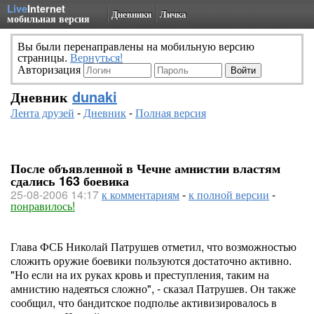
Live
Internet
Дневники
Личка
мобильная версия
Вы были перенаправлены на мобильную версию
страницы.
Вернуться!
Авторизация
Дневник
dunaki
Лента друзей
-
Дневник
-
Полная версия
После объявленной в Чечне амнистии властям
сдались 163 боевика
25-08-2006 14:17
к комментариям
-
к полной версии
-
понравилось!
Глава ФСБ Николай Патрушев отметил, что возможностью
сложить оружие боевики пользуются достаточно активно.
"Но если на их руках кровь и преступления, таким на
амнистию надеяться сложно", - сказал Патрушев. Он также
сообщил, что бандитское подполье активизировалось в