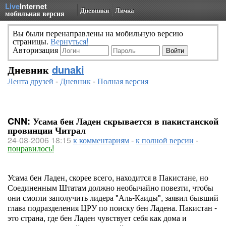
Live
Internet
Дневники
Личка
мобильная версия
Вы были перенаправлены на мобильную версию
страницы.
Вернуться!
Авторизация
Дневник
dunaki
Лента друзей
-
Дневник
-
Полная версия
CNN: Усама бен Ладен скрывается в пакистанской
провинции Читрал
24-08-2006 18:15
к комментариям
-
к полной версии
-
понравилось!
Усама бен Ладен, скорее всего, находится в Пакистане, но
Соединенным Штатам должно необычайно повезти, чтобы
они смогли заполучить лидера "Аль-Каиды", заявил бывший
глава подразделения ЦРУ по поиску бен Ладена. Пакистан -
это страна, где бен Ладен чувствует себя как дома и