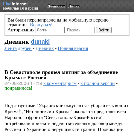
Live
Internet
Дневники
Личка
мобильная версия
Вы были перенаправлены на мобильную версию
страницы.
Вернуться!
Авторизация
Дневник
dunaki
Лента друзей
-
Дневник
-
Полная версия
В Севастополе прошел митинг за объединение
Крыма с Россией
24-08-2006 17:19
к комментариям
-
к полной версии
-
понравилось!
Под лозунгами "Украинские оккупанты - убирайтесь вон из
Крыма!", "Нет аннексии Крыма!" около ста представителей
Народного фронта "Севастополь-Крым-Россия"
потребовали признать недействительным договор между
Россией и Украиной о нерушимости границ. Провокаций