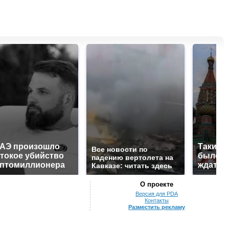
ОАЭ произошло
Таких 
Все новости по
токое убийство
было с 
падению вертолета на
иптомиллионера
ждать 
Кавказе: читать здесь
О проекте
Версия для PDA
Контакты
Разместить рекламу