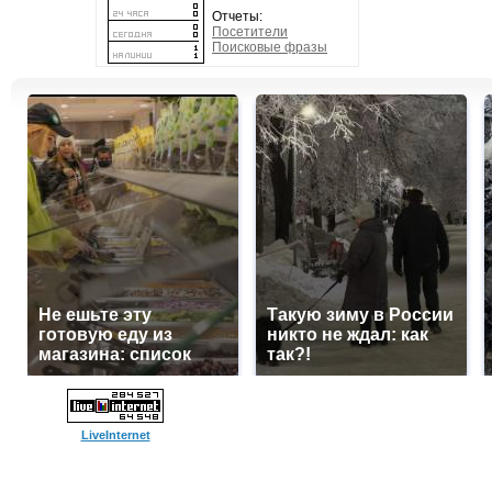
Отчеты:
Посетители
Поисковые фразы
Не ешьте эту
Такую зиму в России
готовую еду из
никто не ждал: как
магазина: список
так?!
LiveInternet