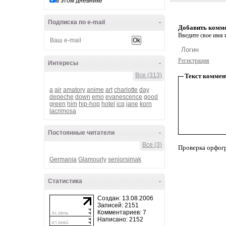
в этом дневнике
Подписка по e-mail
-
Добавить комм
Введите свое имя и
Регистрация
Интересы
-
Все (313)
Текст коммен
a
air
amatory
anime
art
charlotte
day
depeche
down
emo
evanescence
good
green
him
hip-hop
hotel
icq
jane
korn
lacrimosa
Постоянные читатели
-
Все (3)
Проверка орфог
Germania
Glamourly
seniorsimak
Статистика
-
Создан: 13.08.2006
Записей: 2151
Комментариев: 7
Написано: 2152