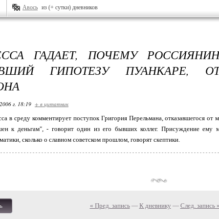
Авось
из (+ сутки) дневников
ЕССА ГАДАЕТ, ПОЧЕМУ РОССИЯНИН
АВШИЙ ГИПОТЕЗУ ПУАНКАРЕ, О
ОНА
2006 г. 18:19
+ в цитатник
са в среду комментирует поступок Григория Перельмана, отказавшегося от 
шен к деньгам", - говорит один из его бывших коллег. Присуждение ему м
матики, сколько о славном советском прошлом, говорят скептики.
« Пред. запись
—
К дневнику
—
След. запись 
ь