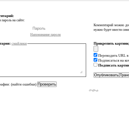
ентарий:
 пароль на сайте:
Комментарий можно доб
нужно будет ввести сим
Напоминание пароля
тария:
смайлики
Прикрепить картинк
Переводить URL в
Подписаться на к
Подписать карти
рафии: (найти ошибки)