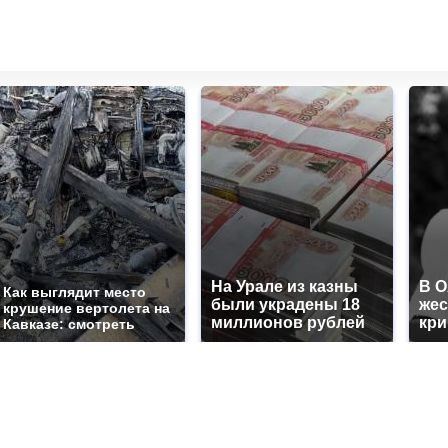
На Урале из казны
В 
Как выглядит место
были украдены 18
жес
крушение вертолета на
миллионов рублей
кр
Кавказе: смотреть