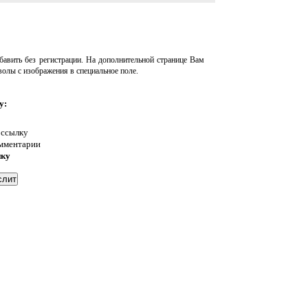
авить без регистрации. На дополнительной странице Вам
волы с изображения в специальное поле.
у:
 ссылку
омментарии
нку