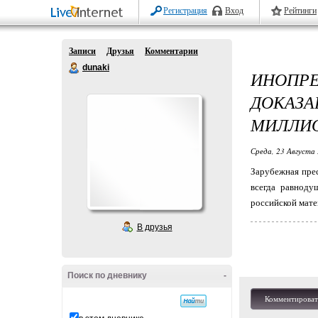
Регистрация
Вход
Рейтинги
Записи
Друзья
Комментарии
dunaki
ИНОПР
ДОКАЗ
МИЛЛИ
Среда, 23 Августа 
Зарубежная прес
всегда равноду
российской мате
В друзья
Поиск по дневнику
-
Комментироват