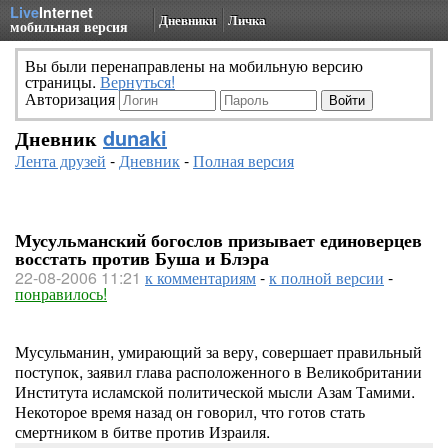
Live
Internet
Дневники
Личка
мобильная версия
Вы были перенаправлены на мобильную версию
страницы.
Вернуться!
Авторизация
Дневник
dunaki
Лента друзей
-
Дневник
-
Полная версия
Мусульманский богослов призывает единоверцев
восстать против Буша и Блэра
22-08-2006 11:21
к комментариям
-
к полной версии
-
понравилось!
Мусульманин, умирающий за веру, совершает правильный
поступок, заявил глава расположенного в Великобритании
Института исламской политической мысли Азам Тамими.
Некоторое время назад он говорил, что готов стать
смертником в битве против Израиля.