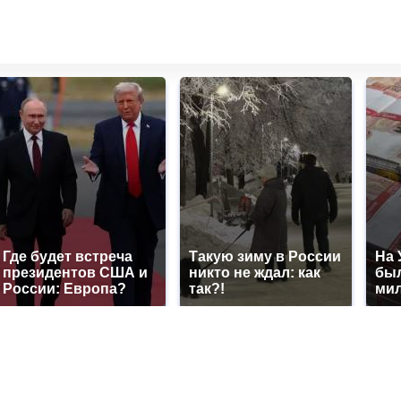
Где будет встреча
Такую зиму в России
На 
президентов США и
никто не ждал: как
был
России: Европа?
так?!
мил