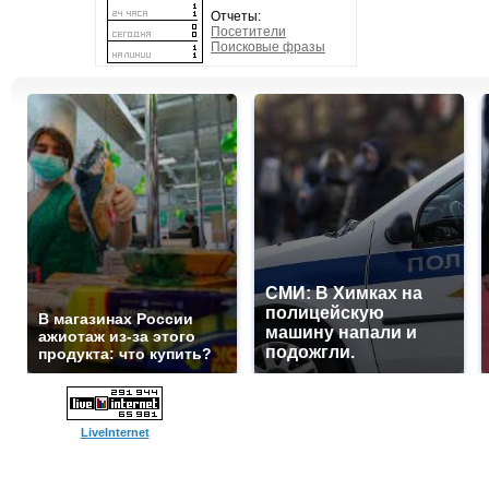
Отчеты:
Посетители
Поисковые фразы
СМИ: В Химках на
полицейскую
В магазинах России
машину напали и
ажиотаж из-за этого
подожгли.
продукта: что купить?
LiveInternet