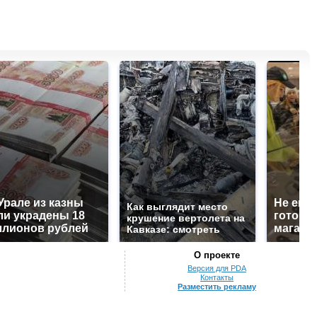
Урале из казны
Не ешьт
Как выглядит место
и украдены 18
готовую
крушение вертолета на
лионов рублей
магазин
Кавказе: смотреть
О проекте
Версия для PDA
Контакты
Разместить рекламу