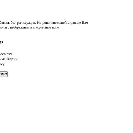
авить без регистрации. На дополнительной странице Вам
волы с изображения в специальное поле.
у:
 ссылку
омментарии
нку