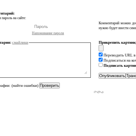
ентарий:
 пароль на сайте:
Комментарий можно доб
нужно будет ввести сим
Напоминание пароля
тария:
смайлики
Прикрепить картинк
Переводить URL в
Подписаться на к
Подписать карти
рафии: (найти ошибки)