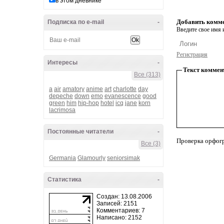
в этом дневнике
Добавить комм
Подписка по e-mail
-
Введите свое имя и
Регистрация
Интересы
-
Текст коммен
Все (313)
a
air
amatory
anime
art
charlotte
day
depeche
down
emo
evanescence
good
green
him
hip-hop
hotel
icq
jane
korn
lacrimosa
Постоянные читатели
-
Проверка орфог
Все (3)
Germania
Glamourly
seniorsimak
Статистика
-
Создан: 13.08.2006
Записей: 2151
Комментариев: 7
Написано: 2152