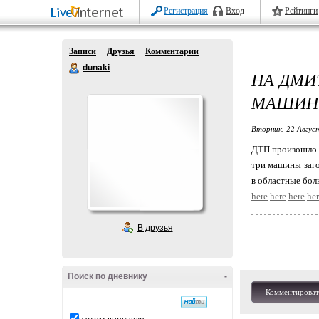
Регистрация
Вход
Рейтинги
Записи
Друзья
Комментарии
dunaki
НА ДМИ
МАШИН:
Вторник, 22 Авгус
ДТП произошло в
три машины заго
в областные бол
here
here
here
he
В друзья
Поиск по дневнику
-
Комментироват