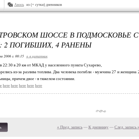
Авось
из (+ сутки) дневников
ТРОВСКОМ ШОССЕ В ПОДМОСКОВЬЕ С
 2 ПОГИБШИХ, 4 РАНЕНЫ
та 2006 г. 00:15
+ в цитатник
 22:30 в 20 км от МКАД у населенного пункта Сухарево,
релись из-за разлива топлива. Два человека погибли - мужчина 27 и женщина 
ьницы, причем двое - в тяжелом состоянии.
re
here
here
here
here
here
« Пред. запись
—
К дневнику
—
След. запись 
ь