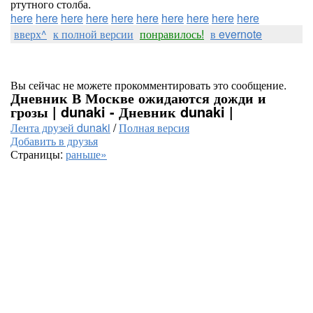
ртутного столба.
here
here
here
here
here
here
here
here
here
here
вверх^
к полной версии
понравилось!
в evernote
Вы сейчас не можете прокомментировать это сообщение.
Дневник В Москве ожидаются дожди и
грозы | dunaki - Дневник dunaki |
Лента друзей dunaki
/
Полная версия
Добавить в друзья
Страницы:
раньше»