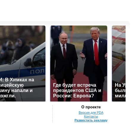
: В Химках на
лицейскую
Где будет встреча
На Урал
ину напали и
президентов США и
были у
ожгли.
России: Европа?
миллио
О проекте
Версия для PDA
Контакты
Разместить рекламу