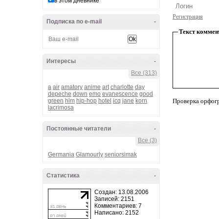
в этом дневнике
Регистрация
Подписка по e-mail
-
Текст коммен
Интересы
-
Все (313)
a
air
amatory
anime
art
charlotte
day
depeche
down
emo
evanescence
good
green
him
hip-hop
hotel
icq
jane
korn
Проверка орфог
lacrimosa
Постоянные читатели
-
Все (3)
Germania
Glamourly
seniorsimak
Статистика
-
Создан: 13.08.2006
Записей: 2151
Комментариев: 7
Написано: 2152