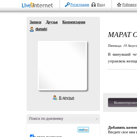
Регистрация
Вход
Рейтинги
Записи
Друзья
Комментарии
dunaki
МАРАТ 
Пятница, 18 Авгус
В минувший чет
управляла женщи
В друзья
Комментироват
Поиск по дневнику
-
Добавить комм
Введите свое имя и