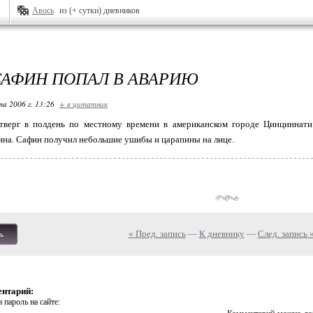
Авось
из (+ сутки) дневников
САФИН ПОПАЛ В АВАРИЮ
та 2006 г. 13:26
+ в цитатник
верг в полдень по местному времени в американском городе Цинциннати
на. Сафин получил небольшие ушибы и царапины на лице.
« Пред. запись
—
К дневнику
—
След. запись 
ь
ентарий:
 пароль на сайте: