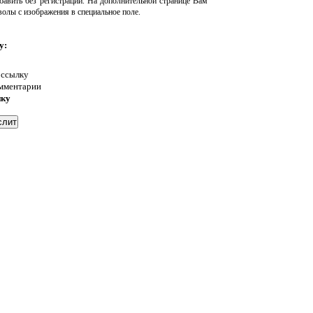
авить без регистрации. На дополнительной странице Вам
волы с изображения в специальное поле.
у:
 ссылку
омментарии
нку