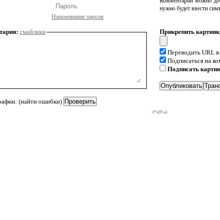
Комментарий можно доб
нужно будет ввести сим
Напоминание пароля
тария:
смайлики
Прикрепить картинк
Переводить URL в
Подписаться на к
Подписать карти
рафии: (найти ошибки)