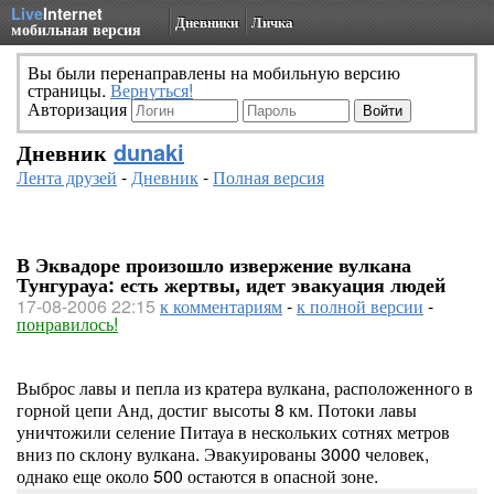
Live
Internet
Дневники
Личка
мобильная версия
Вы были перенаправлены на мобильную версию
страницы.
Вернуться!
Авторизация
Дневник
dunaki
Лента друзей
-
Дневник
-
Полная версия
В Эквадоре произошло извержение вулкана
Тунгурауа: есть жертвы, идет эвакуация людей
17-08-2006 22:15
к комментариям
-
к полной версии
-
понравилось!
Выброс лавы и пепла из кратера вулкана, расположенного в
горной цепи Анд, достиг высоты 8 км. Потоки лавы
уничтожили селение Питауа в нескольких сотнях метров
вниз по склону вулкана. Эвакуированы 3000 человек,
однако еще около 500 остаются в опасной зоне.