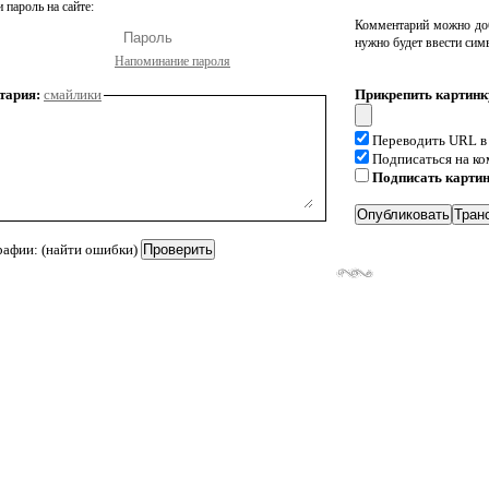
 пароль на сайте:
Комментарий можно доб
нужно будет ввести сим
Напоминание пароля
тария:
смайлики
Прикрепить картинк
Переводить URL в
Подписаться на к
Подписать карти
рафии: (найти ошибки)