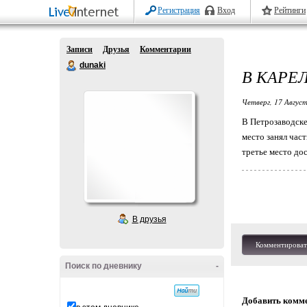
Регистрация
Вход
Рейтинги
Записи
Друзья
Комментарии
dunaki
В КАРЕ
Четверг, 17 Август
В Петрозаводске
место занял час
третье место до
В друзья
Комментироват
Поиск по дневнику
-
Добавить комм