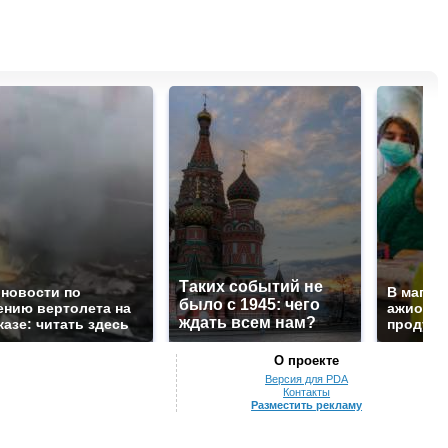
Таких событий не
 новости по
В магаз
было с 1945: чего
ению вертолета на
ажиотаж 
ждать всем нам?
казе: читать здесь
продукта
О проекте
Версия для PDA
Контакты
Разместить рекламу