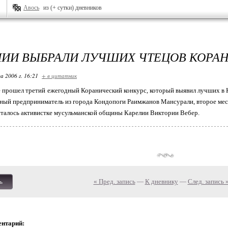
Авось
из (+ сутки) дневников
ЛИИ ВЫБРАЛИ ЛУЧШИХ ЧТЕЦОВ КОРА
а 2006 г. 16:21
+ в цитатник
 прошел третий ежегодный Коранический конкурс, который выявил лучших в 
тный предприниматель из города Кондопоги Раимжанов Мансурали, второе мес
сталось активистке мусульманской общины Карелии Виктории Вебер.
« Пред. запись
—
К дневнику
—
След. запись 
ь
ентарий: