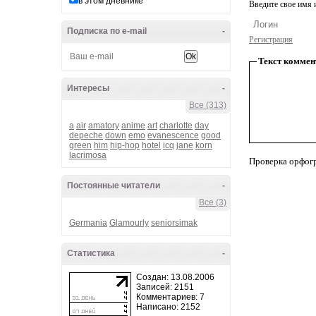
в этом дневнике
Введите свое имя и
Подписка по e-mail
-
Регистрация
Текст коммен
Интересы
-
Все (313)
a
air
amatory
anime
art
charlotte
day
depeche
down
emo
evanescence
good
green
him
hip-hop
hotel
icq
jane
korn
lacrimosa
Проверка орфог
Постоянные читатели
-
Все (3)
Germania
Glamourly
seniorsimak
Статистика
-
Создан: 13.08.2006
Записей: 2151
Комментариев: 7
Написано: 2152