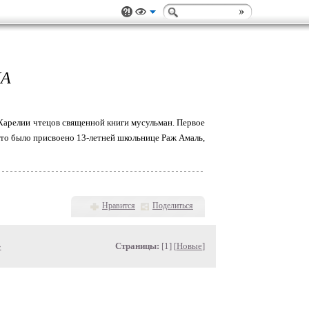
НА
Карелии чтецов священной книги мусульман. Первое
то было присвоено 13-летней школьнице Раж Амаль,
Нравится
Поделиться
»
Страницы:
[1] [
Новые
]