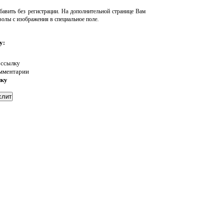
авить без регистрации. На дополнительной странице Вам
волы с изображения в специальное поле.
у:
 ссылку
омментарии
нку