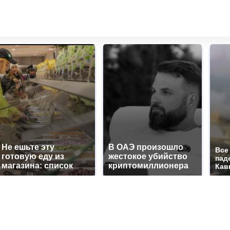
Не ешьте эту
В ОАЭ произошло
Все
готовую еду из
жестокое убийство
пад
магазина: список
криптомиллионера
Кав