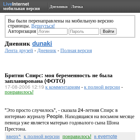
Live
Internet
Дневники
Личка
мобильная версия
Вы были перенаправлены на мобильную версию
страницы.
Вернуться!
Авторизация
Дневник
dunaki
Лента друзей
-
Дневник
-
Полная версия
Бритни Спирс: моя беременность не была
запланирована (ФОТО)
17-08-2006 12:19
к комментариям
-
к полной версии
-
понравилось!
"Это просто случилось", - сказала 24-летняя Спирс в
интервью журналу People. Находящаяся на восьмом месяце
певица уже является матерью годовалого сына Шона
Престона.
вверх^
к полной версии
понравилось!
в evernote