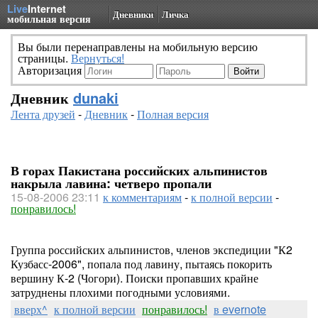
Live
Internet
Дневники
Личка
мобильная версия
Вы были перенаправлены на мобильную версию
страницы.
Вернуться!
Авторизация
Дневник
dunaki
Лента друзей
-
Дневник
-
Полная версия
В горах Пакистана российских альпинистов
накрыла лавина: четверо пропали
15-08-2006 23:11
к комментариям
-
к полной версии
-
понравилось!
Группа российских альпинистов, членов экспедиции "К2
Кузбасс-2006", попала под лавину, пытаясь покорить
вершину К-2 (Чогори). Поиски пропавших крайне
затруднены плохими погодными условиями.
вверх^
к полной версии
понравилось!
в evernote