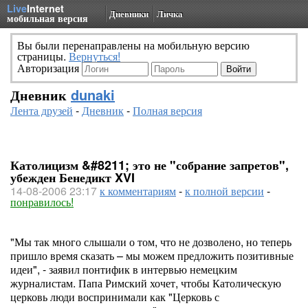
Live
Internet
Дневники
Личка
мобильная версия
Вы были перенаправлены на мобильную версию
страницы.
Вернуться!
Авторизация
Дневник
dunaki
Лента друзей
-
Дневник
-
Полная версия
Католицизм &#8211; это не "собрание запретов",
убежден Бенедикт XVI
14-08-2006 23:17
к комментариям
-
к полной версии
-
понравилось!
"Мы так много слышали о том, что не дозволено, но теперь
пришло время сказать – мы можем предложить позитивные
идеи", - заявил понтифик в интервью немецким
журналистам. Папа Римский хочет, чтобы Католическую
церковь люди воспринимали как "Церковь с